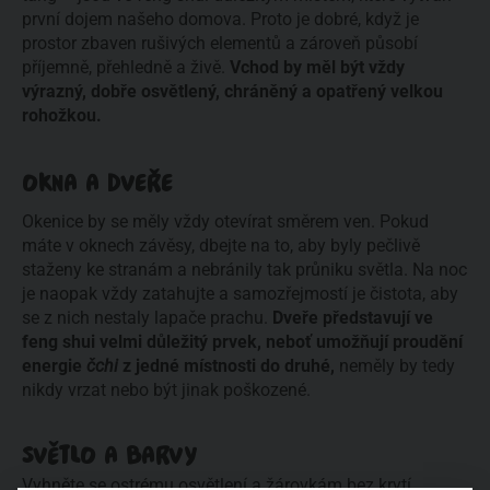
první dojem našeho domova. Proto je dobré, když je 
prostor zbaven rušivých elementů a zá­roveň působí 
příjemně, přehledně a živě. 
Vchod by měl být vždy 
výrazný, dobře osvětlený, chráněný a opatřený velkou 
rohožkou.
OKNA A DVEŘE
Okenice by se měly vždy otevírat směrem ven. Pokud 
máte v oknech závěsy, dbejte na to, aby byly pečlivě 
staženy ke stranám a nebránily tak průniku světla. Na noc 
je naopak vždy zatahujte a samozřejmostí je čistota, aby 
se z nich nestaly lapače prachu. 
Dveře představují ve 
feng shui velmi důležitý prvek, neboť umožňují proudění 
energie 
čchi
 z jedné místnosti do druhé, 
neměly by tedy 
nikdy vrzat nebo být jinak poškozené.
SVĚTLO A BARVY
Vyhněte se ostrému osvětlení a žárovkám bez krytí, 