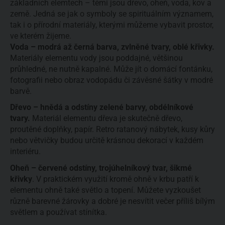
základních elemtech – těmi jsou dřevo, oheň, voda, kov a 
země.
 Jedná se jak o symboly se spirituálním významem, 
tak i o přírodní materiály, kterými můžeme vybavit prostor, 
ve kterém žijeme.
Voda – modrá až černá barva, zvlněné tvary, oblé křivky.
Materiály elementu vody jsou poddajné, většinou 
průhledné, ne nutně kapalné. Může jít o domácí fontánku, 
fotografii nebo obraz vodopádu či závěsné šátky v modré 
barvě. 
Dřevo – hnědá a odstíny zelené barvy, obdélníkové 
tvary. 
Materiál elementu dřeva je skutečně dřevo, 
proutěné doplňky, papír. Retro ratanový nábytek, kusy kůry 
nebo větvičky budou určitě krásnou dekorací v každém 
interiéru.
Oheň – červené odstíny, trojúhelníkový tvar, šikmé 
křivky
. V praktickém využití kromě ohně v krbu patří k 
elementu ohně také světlo a topení. Můžete vyzkoušet 
různě barevné žárovky a dobré je nesvítit večer příliš bílým 
světlem a používat stínítka.