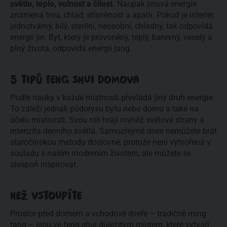
světlo, teplo, volnost a čilost. 
Naopak jinová energie 
znamená tmu, chlad, stísněnost a apatii. Pokud je interiér 
jednotvárný, bílý, sterilní, neosobní, chladný, tak odpovídá 
energii jin. Byt, který je provoněný, teplý, barevný, veselý a 
plný života, odpovídá energii jang.
5 TIPŮ FENG SHUI DOMOVA
Podle nauky v každé místnosti převládá jiný druh energie. 
To záleží jednak půdorysu bytu nebo domu a také na 
účelu místnosti. Svou roli hrají rovněž světové strany a 
intenzita denního světla. Samozřejmě dnes nemůžete brát 
staročínskou metodu doslovně, protože není vytvořená v 
souladu s naším moderním životem, ale můžete se 
alespoň inspirovat.
NEŽ VSTOUPÍTE
Prostor před domem a vchodové dveře – tradičně ming 
tang – jsou ve feng shui důležitým místem, které vytváří 