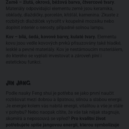
Země – žlutá, okrová, béžová barva, čtvercové tvary
. 
Materiály odpovídající elementu země jsou keramika, 
obklady, dlaždičky, porcelán, křišťál, kamenina. Zkuste z 
rozbitých dlaždiček vytvořit v koupelně mozaiku nebo 
doplnit interiér o nerosty, případně solnou lampu.
Kov – bílá, šedá, kovové barvy, kulaté tvary.
 Elementu 
kovu jsou vedle kovových prvků přisuzovány také hladké, 
lesklé a pevné materiály. Kov je nestárnoucím materiálem, 
do kterého se vyplatí investovat a zároveň plní i 
estetickou funkci. 
JIN JANG
Podle nauky Feng shui je potřeba se jako první naučit 
rozlišovat mezi dobrou a špatnou, silnou a slabou energií. 
Je energie kolem vás nabitá energií, vitalitou a vše je stále 
v pohybu? Nebo naopak cítíte, že vše tak nějak stagnuje, 
skomírá a neposouvá se vpřed? 
Pro kvalitní život 
potřebujete spíše jangovou energii, kterou symbolizuje 