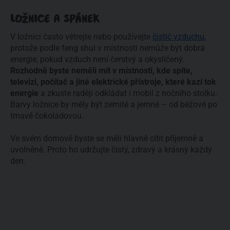
LOŽNICE A SPÁNEK
V ložnici často větrejte nebo používejte 
čistič vzduchu,
protože podle feng shui v místnosti nemůže být dobrá 
energie, pokud vzduch není čerstvý a okysličený. 
Rozhodně byste neměli mít v místnosti, kde spíte, 
televizi, počítač a jiné elektrické přístroje, které kazí tok 
energie
 a zkuste raději odkládat i mobil z nočního stolku. 
Barvy ložnice by měly být zemité a jemné – od béžové po 
tmavě čokoládovou.
Ve svém domově byste se měli hlavně cítit příjemně a 
uvolněně. Proto ho udržujte čistý, zdravý a krásný každý 
den.