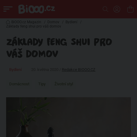
BiOOO.cz Magazin
/
Domov
/
Bydlení
/
Základy feng shui pro váš domov
ZÁKLADY FENG SHUI PRO
VÁŠ DOMOV
Bydlení
20. května 2020 /
Redakce BIOOO.CZ
Domácnost
Tipy
Životní styl