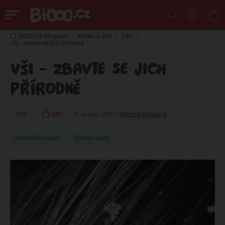
BiOOO.cz Magazin
/
Matka a dítě
/
Děti
/
Vši - zbavte se jich přírodně
VŠI - ZBAVTE SE JICH
PŘÍRODNĚ
Děti
43%
3. dubna 2016 /
Viktorie Kalinová
Esenciální oleje
Zdravé vlasy