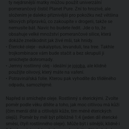
ty nejdrsnější matky můžou použít univerzální
pomerančový čistič Planet Pure. Zní to hrozivě, ale
složením je daleko příznivější pro pokožku než většina
tělových přípravků, co zakoupíte v drogerii, takže se
nemusíte bát. Navíc ho budete ředit. Jde o to, že
obsahuje velké množství pomerančové silice, která
dokáže zneškodnit jak živé mši, tak hnidy.
Éterické oleje - eukalyptus, levanduli, tea tree. Takhle
trojkombinace vám bude stačit a bez skrupulí ji
smíchejte dohromady.
Jemný rostlinný olej - ideální je
jojoba
, ale klidně
použijte olivový, který máte na vaření.
Potravinářská folie. Kterou pak vyhodíte do tříděného
odpadu, samozřejmě.
Napřed si smíchejte oleje. Rostlinný s éterickými. Zvolte
poměr podle věku dítěte a toho, jak moc citlivou má kůži
(čím menší dítě a citlivější kůže, tím méně éterických
olejů). Poměr by měl být přibližně 1:4 (jeden díl éterické
směsi, čtyři rostlinného oleje). Může být i silnější, klidně i