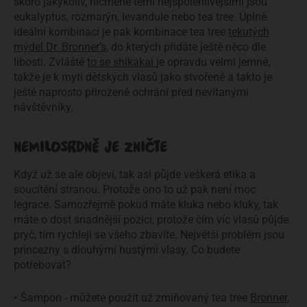
skoro jakýkoliv, nicméně těmi nejspolehlivějšími jsou
eukalyptus, rozmarýn, levandule nebo tea tree. Úplně
ideální kombinací je pak kombinace tea tree
tekutých
mýdel Dr. Bronner’s
, do kterých přidáte ještě něco dle
libosti. Zvláště
to se shikakai
je opravdu velmi jemné,
takže je k mytí dětských vlasů jako stvořené a takto je
ještě naprosto přirozeně ochrání před nevítanými
návštěvníky.
NEMILOSRDNĚ JE ZNIČTE
Když už se ale objeví, tak asi půjde veškerá etika a
soucítění stranou. Protože ono to už pak není moc
legrace. Samozřejmě pokud máte kluka nebo kluky, tak
máte o dost snadnější pozici, protože čím víc vlasů půjde
pryč, tím rychleji se všeho zbavíte. Největší problém jsou
princezny s dlouhými hustými vlasy. Co budete
potřebovat?
Šampon - můžete použít už zmiňovaný tea tree
Bronner
,