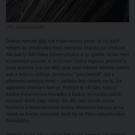
zdroj:
shutterstock.com
Dokud nemáte
děti
, tak máte možná pocit, že vši patří
někam do středověku mezi nemytou chásku na venkově.
Ale pak ty děti třeba časem přijdou a vy zjistíte, že nic není
vzdálenější pravdě. A že to není žádná legrace, protože ty
malý potvory (vši, ne děti) jsou dost odolné. Mnoho rodičů
pak s hrůzou zjišťuje, že mnoho “zaručených” rad a
přípravků selhává hned v začátku bez ohledu na to, jak
agresivní chemie v tom je. Protože ty vši taky nejsou
žádná mírumilovná hovádka a budou se vlásků vašich
ratolestí držet zuby nehty. Ale dřív než člověk začne
hysterčit a traumatizovat dcerku oholenou hlavou, je na
místě se trochu zamyslet, jestli by se třeba nenašlo něco
fikanějšího.
Protože našlo. My na to až tak zvyklí nejsme, ale rostliny