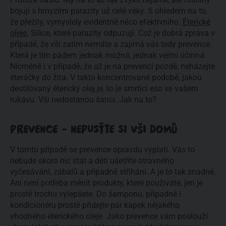
bojují s hmyzími parazity už celé věky. S ohledem na to,
že přežily, vymyslely evidentně něco efektivního.
Éterické
oleje.
Silice, které parazity odpuzují. Což je dobrá zpráva v
případě, že vši zatím nemáte a zajímá vás tedy prevence.
Která je tím pádem jednak možná, jednak velmi účinná.
Nicméně i v případě, že už je na prevenci pozdě, neházejte
éteráčky do žita. V takto koncentrované podobě, jakou
destilovaný éterický olej je, to je smrtící eso ve vašem
rukávu. Vši nedostanou šanci. Jak na to?
PREVENCE - NEPUSŤTE SI VŠI DOMŮ
V tomto případě se prevence opravdu vyplatí. Vás to
nebude skoro nic stát a děti ušetříte otravného
vyčesávání, zábalů a případně stříhání. A je to tak snadné.
Ani není potřeba měnit produkty, které používáte, jen je
prostě trochu vylepšete. Do šamponu, případně i
kondicionéru prostě přidejte pár kapek nějakého
vhodného éterického oleje. Jako prevence vám poslouží