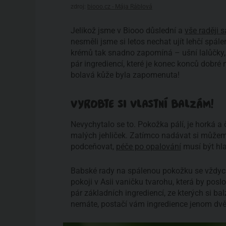
zdroj:
biooo.cz - Mája Ráblová
Jelikož jsme v Biooo důslední a
vše raději
nesměli jsme si letos nechat ujít lehčí spále
krémů tak snadno zapomíná – ušní lalůčky, k
pár ingrediencí, které je konec konců dobré 
bolavá kůže byla zapomenuta!
VYROBTE SI VLASTNÍ BALZÁM!
Nevychytalo se to. Pokožka pálí, je horká a 
malých jehliček. Zatímco nadávat si můžeme
podceňovat,
péče po opalování
musí být hla
Babské rady na spálenou pokožku se vždyc
pokoji v Asii vaničku tvarohu, která by pos
pár základních ingrediencí, ze kterých si ba
nemáte, postačí vám ingredience jenom dvě