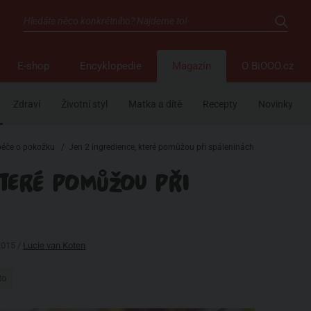
E-shop
Encyklopedie
Magazín
O BiOOO.cz
Zdraví
Životní styl
Matka a dítě
Recepty
Novinky
péče o pokožku
/
Jen 2 ingredience, které pomůžou při spáleninách
KTERÉ POMŮŽOU PŘI
2015 /
Lucie van Koten
to