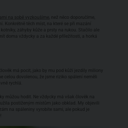
 sami na sobě vyzkoušíme
, než něco doporučíme,
ní. Konkrétně těch míst, na které se při mazání
otníky, záhyby kůže a prsty na rukou. Stačilo ale
mít doma vždycky a za každé příležitosti, a horká
člověk má pocit, jako by mu pod kůží jezdily miliony
 celou dovolenou, že jsme riziko spálení neměli
vně rychlá.
ky můžou hodit. Ne vždycky má však člověk na
loužila postiženým místům jako obklad. My objevili
lzám na spáleniny vyrobíte sami, ale pokud je
!