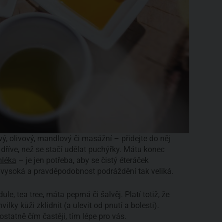
ý, olivový, mandlový či masážní – přidejte do něj
dříve, než se stačí udělat puchýřky. Mátu konec
mléka
– je jen potřeba, aby se čistý éteráček
 vysoká a pravděpodobnost podráždění tak veliká.
, tea tree, máta peprná či šalvěj. Platí totiž, že
lky kůži zklidnit (a ulevit od pnutí a bolesti).
statně čím častěji, tím lépe pro vás.