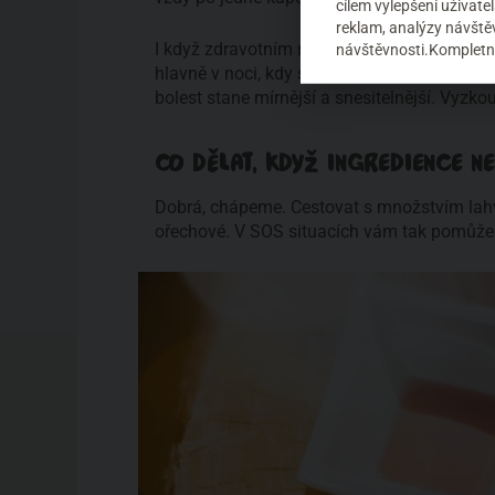
cílem vylepšení uživat
reklam, analýzy návštěv
I když zdravotním rizikům ze spálení již ne
návštěvnosti.Kompletní
hlavně v noci, kdy spálená místa při převrac
bolest stane mírnější a snesitelnější. Vyzko
CO DĚLAT, KDYŽ INGREDIENCE N
Dobrá, chápeme. Cestovat s množstvím lahv
ořechové. V SOS situacích vám tak pomůže h