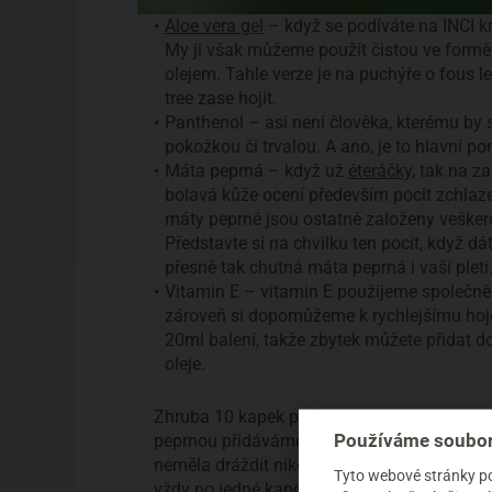
Aloe vera gel
– když se podíváte na INCI k
My ji však můžeme použít čistou ve formě
olejem. Tahle verze je na puchýře o fous l
tree zase hojit.
Panthenol – asi není člověka, kterému by 
pokožkou či trvalou. A ano, je to hlavní pom
Máta peprná – když už
éteráčky
, tak na z
bolavá kůže ocení především pocit zchlaze
máty peprné jsou ostatně založeny veškeré
Představte si na chvilku ten pocit, když 
přesně tak chutná máta peprná i vaší pleti.
Vitamin E – vitamin E použijeme společně
zároveň si dopomůžeme k rychlejšímu hoje
20ml balení, takže zbytek můžete přidat 
oleje.
Zhruba 10 kapek panthenolu a vitaminu E s
Používáme soubor
peprnou přidáváme podle potřeby. Na 100ml 
neměla dráždit nikoho. Pakliže si spálená pl
Tyto webové stránky pou
vždy po jedné kapce.