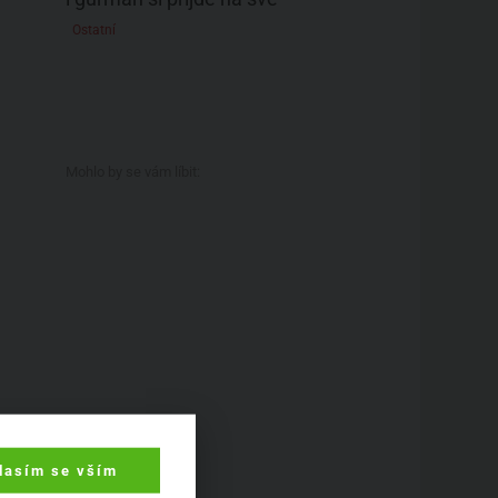
Ostatní
Mohlo by se vám líbit:
lasím se vším