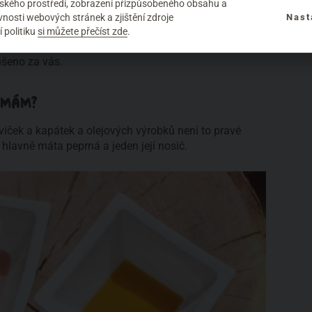
elského prostředí, zobrazení přizpůsobeného obsahu a
nosti webových stránek a zjištění zdroje
Nast
přejdeme, pleť ucítí okamžitou úlevu, která pomůže
 politiku
si můžete přečíst zde
.
ení z boku na bok bolí nejvíce. Druhý den už se
ušeno za vás.
EMÁM?
iček a kapátek a olejových výrobků není to pravé
lavně máta peprná a jeden její nosič.