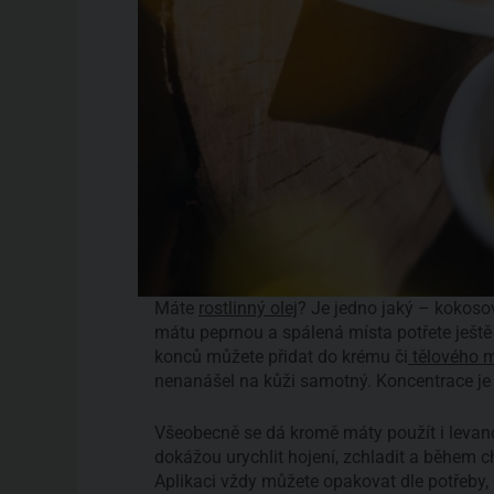
Máte
rostlinný olej
? Je jedno jaký – kokosov
mátu peprnou a spálená místa potřete ještě 
konců můžete přidat do krému či
tělového 
nenanášel na kůži samotný. Koncentrace je
Všeobecně se dá kromě máty použít i levandule
dokážou urychlit hojení, zchladit a během chvi
Aplikaci vždy můžete opakovat dle potřeby, o