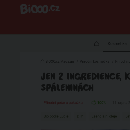
Kosmetika
BiOOO.cz Magazin
/
Přírodní kosmetika
/
Přírodní 
JEN 2 INGREDIENCE, 
SPÁLENINÁCH
Přírodní péče o pokožku
100%
11. srpna 
Bio podle Lucie
DIY
Esenciální oleje
Lé