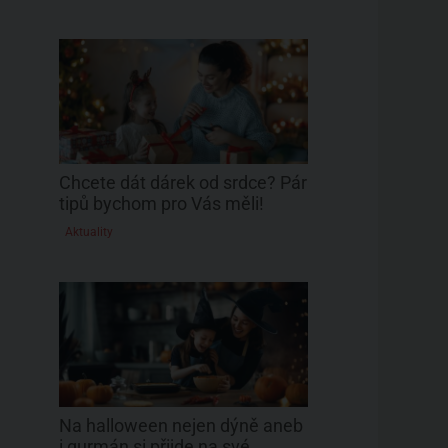
Chcete dát dárek od srdce? Pár
tipů bychom pro Vás měli!
Aktuality
Na halloween nejen dýně aneb
i gurmán si přijde na své