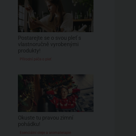
Postarejte se o svou pleť s
vlastnoručně vyrobenými
produkty!
Přírodní péče o pleť
Okuste tu pravou zimní
pohádku!
Esenciální oleje a aromaterapie