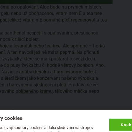
rémů po opalování, Aloe bude na prvních místech.
 gelu nebo už obohacenou vitaminem E a tea tree
epší, jelikož vitamin E pomáhá pleť regenerovat a tea
se panthenol nespojil s opalováním, přesušenou
ocník tišící bolest.
ahojení levanduli nebo tea tree. Ale upřímně – horká
ní. A ten navodí jedině máta peprná. Na příchuti
 žvýkačky, které se mají postarat o svěží dech.
dáte do pusy žvýkačku či hodně větrový bonbon. Ano,
 Navíc je antibakteriální a tlumí výborně bolest.
 s éteráčkem jako konzervant našeho výrobku a
ní i barevnému sjednocení pleti. Prodává se ve
do svého
oblíbeného krému
, tělového mlíčka nebo
i rozmícháme ve 100ml Aloe vera gelu, mátu
y cookies
se doporučuje 7-10 kapiček, což je míra, která by
eť žádá většího zchlazení, přidávejte už jen opatrně
Souh
žívají soubory cookies a další sledovací nástroje s