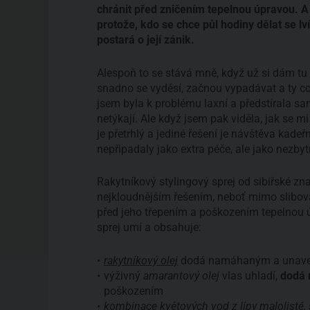
chránit před zničením tepelnou úpravou. A 
protože, kdo se chce půl hodiny dělat se lv
postará o její zánik.
Alespoň to se stává mně, když už si dám tu 
snadno se vyděsí, začnou vypadávat a ty co 
jsem byla k problému laxní a předstírala s
netýkají. Ale když jsem pak viděla, jak se mi 
je přetrhlý a jediné řešení je návštěva kade
nepřipadaly jako extra péče, ale jako nezby
Rakytníkový stylingový sprej od sibiřské z
nejkloudnějším řešením, neboť mimo slibova
před jeho třepením a poškozením tepelnou ú
sprej umí a obsahuje:
rakytníkový olej
dodá namáhaným a unav
výživný
amarantový olej
vlas uhladí,
dodá 
poškozením
kombinace květových vod z lípy malolisté