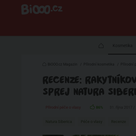
Kosmetika
BiOOO.cz Magazin
/
Přírodní kosmetika
/
Přírodní 
RECENZE: RAKYTNÍKO
SPREJ NATURA SIBER
Přírodní péče o vlasy
86%
31. října 2017 /
Natura Siberica
Péče o vlasy
Recenze