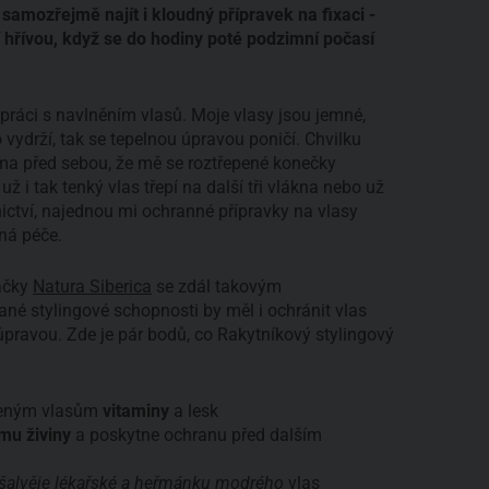
samozřejmě najít i kloudný přípravek na fixaci -
í hřívou, když se do hodiny poté podzimní počasí
práci s navlněním vlasů. Moje vlasy jsou jemné,
vydrží, tak se tepelnou úpravou poničí. Chvilku
ama před sebou, že mě se roztřepené konečky
už i tak tenký vlas třepí na další tři vlákna nebo už
řnictví, najednou mi ochranné přípravky na vlasy
tná péče.
načky
Natura Siberica
se zdál takovým
né stylingové schopnosti by měl i ochránit vlas
pravou. Zde je pár bodů, co Rakytníkový stylingový
eným vlasům
vitaminy
a lesk
mu živiny
a poskytne ochranu před dalším
, šalvěje lékařské a heřmánku modrého
vlas