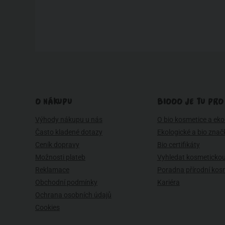
O NÁKUPU
BIOOO JE TU PRO
Výhody nákupu u nás
O bio kosmetice a eko 
Často kladené dotazy
Ekologické a bio znač
Ceník dopravy
Bio certifikáty
Možnosti plateb
Vyhledat kosmetickou
Reklamace
Poradna přírodní kos
Obchodní podmínky
Kariéra
Ochrana osobních údajů
Cookies