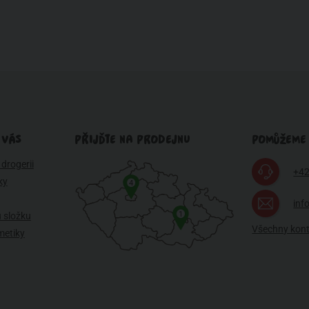
 VÁS
PŘIJĎTE NA PRODEJNU
POMŮŽEME
drogerii
+42
ky
4
inf
1
 složku
Všechny kon
metiky