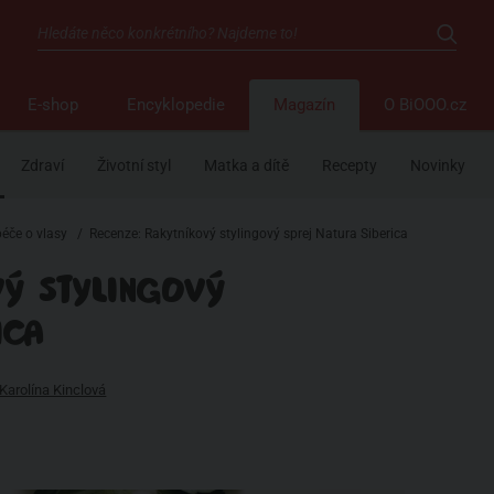
E-shop
Encyklopedie
Magazín
O BiOOO.cz
Zdraví
Životní styl
Matka a dítě
Recepty
Novinky
péče o vlasy
/
Recenze: Rakytníkový stylingový sprej Natura Siberica
VÝ STYLINGOVÝ
ICA
Karolína Kinclová