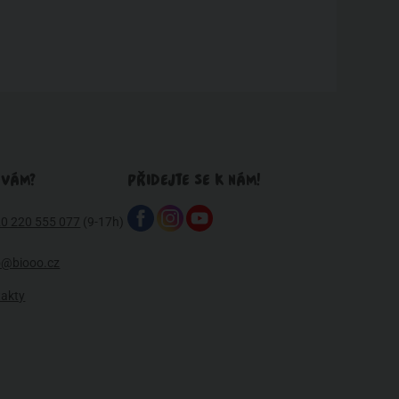
 VÁM?
PŘIDEJTE SE K NÁM!
0 220 555 077
(9-17h)
o@biooo.cz
takty