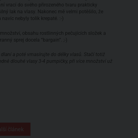
ní vrací do svého přirozeného tvaru prakticky
ilný lak na vlasy. Nakonec mě velmi potěšilo, že
avíc nebyly tolik krepaté. :-)
 množství, obsahu rostlinných pečujících složek a
anný sprej docela “bargain”. ;-)
o dlaní a poté vmasírujte do délky vlasů. Stačí totiž
edně dlouhé vlasy 3-4 pumpičky, při více množství už
lší článek