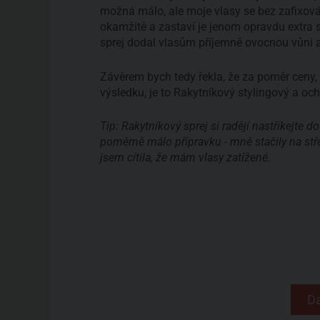
možná málo, ale moje vlasy se bez zafixová
okamžitě a zastaví je jenom opravdu extra s
sprej dodal vlasům příjemně ovocnou vůni a n
Závěrem bych tedy řekla, že za poměr ceny,
výsledku, je to Rakytníkový stylingový a ochr
Tip: Rakytníkový sprej si raději nastříkejte d
poměrně málo přípravku - mně stačily na stř
jsem cítila, že mám vlasy zatížené.
Da