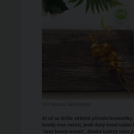
zdroj:
biooo.cz - Mája Ráblová
Ať už se držíte striktně přírodní kosmetiky
trendy moc neřeší, jestli daný trend nabízí 
“sexy beach waves”, divoké kudrny nebo p