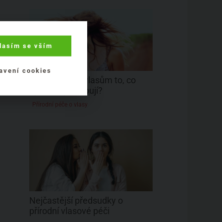
lasím se vším
avení cookies
Jak dát svým vlasům to, co
opravdu potřebují?
Přírodní péče o vlasy
Nejčastější předsudky o
přírodní vlasové péči