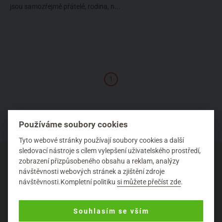
jsou samozřejmě přátelé, rodina, n...
1
Používáme soubory cookies
Tyto webové stránky používají soubory cookies a další
sledovací nástroje s cílem vylepšení uživatelského prostředí,
zobrazení přizpůsobeného obsahu a reklam, analýzy
návštěvnosti webových stránek a zjištění zdroje
návštěvnosti.Kompletní politiku
si můžete přečíst zde
.
O NÁKUPU
Výhody nákupu u nás
Souhlasím se vším
Často kladené dotazy