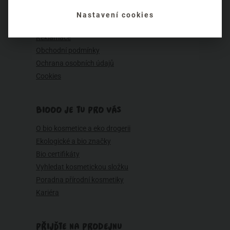
Ceník dopravy
Nastavení cookies
Možnosti plateb
Reklamace
Obchodní podmínky
Ochrana osobních údajů
Cookies
BIOOO JE TU PRO VÁS
O bio kosmetice a eko drogerii
Ekologické a bio značky
Bio certifikáty
Vyhledat kosmetickou složku
Poradna přírodní kosmetiky
Kariéra
PŘIJĎTE NA PRODEJNU