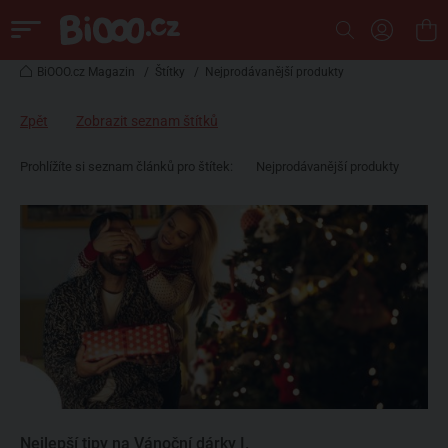
BiOOO.cz Magazin
/
Štítky
/
Nejprodávanější produkty
Zpět
Zobrazit seznam štítků
Prohlížíte si seznam článků pro štítek:
Nejprodávanější produkty
Nejlepší tipy na Vánoční dárky I.