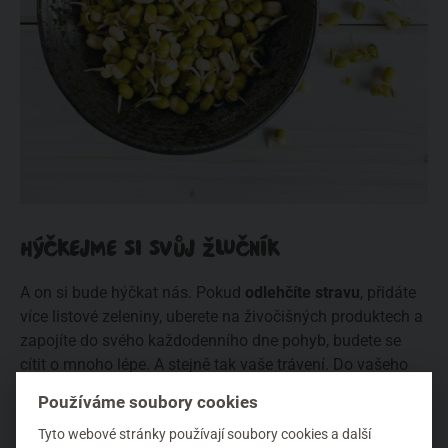
HÝČKEJME SI SVŮJ ŽLUČNÍK
A on si bude hýčkat nás. Pokud
odlehčíte stravu
, přidáte
více listové zeleniny, uberete na živočišných produktech a
zapojíte do svého každodenního dne pohyb, budete se
cítit o mnoho lépe. A stejně tak vaše trávení. Do vašeho
jídelníčku doporučujeme zařadit zejména
klíčky
, které
Používáme soubory cookies
obsahují ohromné množství vitamínů, minerálních látek a
Tyto webové stránky používají soubory cookies a další
enzymů podporující trávení. Výborné jsou například