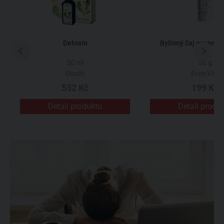
Detoxin
Bylinný čaj sypaný Č
50 ml
50 g
Diochi
Ecce Vita
532 Kč
199 Kč
Detail produktu
Detail produ