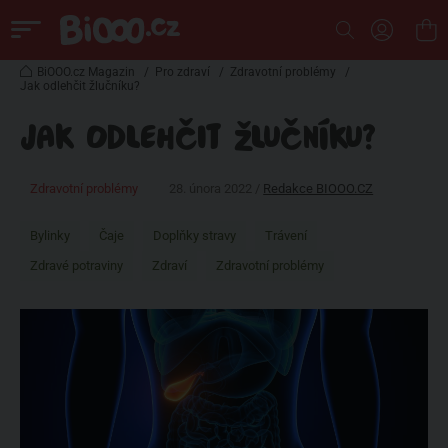
BiOOO.cz Magazin
/
Pro zdraví
/
Zdravotní problémy
/
Jak odlehčit žlučníku?
JAK ODLEHČIT ŽLUČNÍKU?
Zdravotní problémy
28. února 2022 /
Redakce BIOOO.CZ
Bylinky
Čaje
Doplňky stravy
Trávení
Zdravé potraviny
Zdraví
Zdravotní problémy