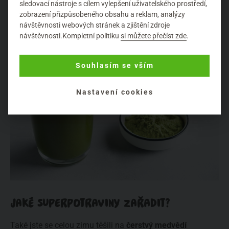
sledovací nástroje s cílem vylepšení uživatelského prostředí,
fazole mungo, řeřicha nebo ředkvičky
.
zobrazení přizpůsobeného obsahu a reklam, analýzy
návštěvnosti webových stránek a zjištění zdroje
návštěvnosti.Kompletní politiku
si můžete přečíst zde
.
Souhlasím se vším
Nastavení cookies
JAKÉ SUPERPOTRAVINY ZAŘADIT?
Také jste se celou zimu těšili na
čerstvý medvědí