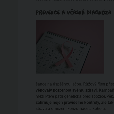
PREVENCE A VČASNÁ DIAGNÓZA
šance na úspěšnou léčbu. Růžový říjen přis
věnovaly pozornost svému zdraví.
Kampaň s
mezi které patří genetická predispozice, věk
zahrnuje nejen pravidelné kontroly, ale také
stravu a omezení konzumace alkoholu.