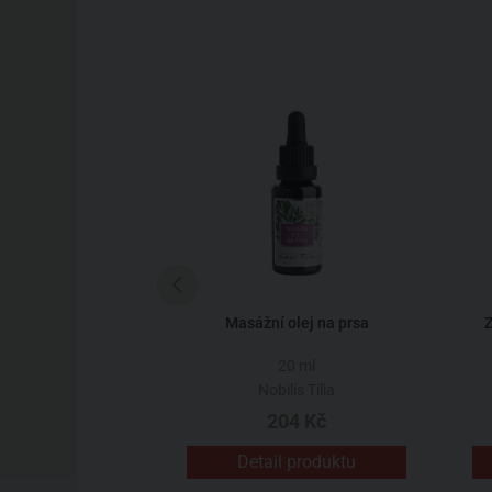
ej na zpevnění
Masážní olej na prsa
Z
koltu
0 ml
20 ml
rgital
Nobilis Tilia
15 Kč
204 Kč
 produktu
Detail produktu