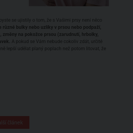
ste se ujistily o tom, že s Vašimi prsy není něco
různé bulky nebo uzlíky v prsou nebo podpaží,
u, změny na pokožce prsou (zarudnutí, hrbolky,
avek.
A pokud se Vám nebude cokoliv zdát, určitě
ně lepší udělat planý poplach než potom litovat, že
lší článek