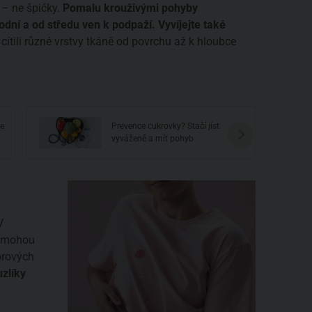
 – ne špičky.
Pomalu krouživými pohyby
odní a od středu ven k podpaží. Vyvíjejte také
cítili různé vrstvy tkáně od povrchu až k hloubce
me
Prevence cukrovky? Stačí jíst
vyváženě a mít pohyb
V
é mohou
orových
uzlíky