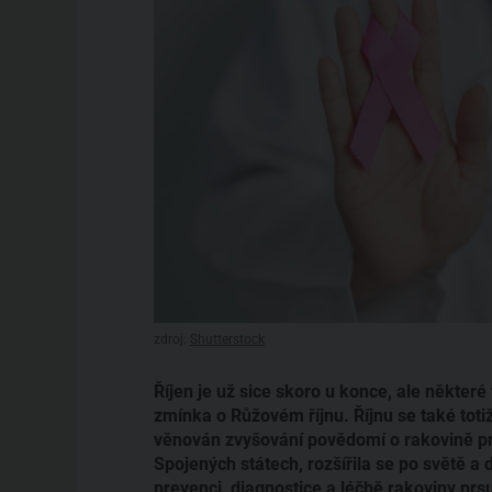
zdroj:
Shutterstock
Říjen je už sice skoro u konce, ale někter
zmínka o Růžovém říjnu. Říjnu se také totiž
věnován zvyšování povědomí o rakovině prs
Spojených státech, rozšířila se po světě a d
prevenci, diagnostice a léčbě rakoviny prs