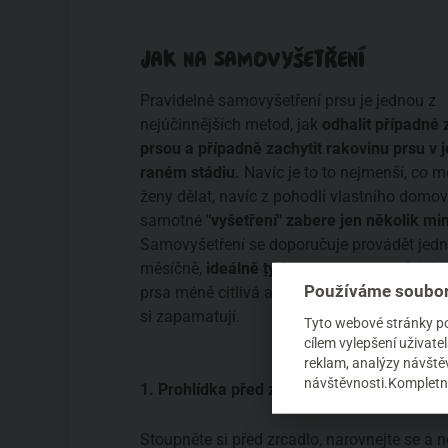
JAK NA SAMOVYŠETŘENÍ
Pravidelné samovyšetření prsu je jednou z
nejúčinnějších metod, jak
odhalit případné
prsou a případně zachytit rakovinu prsu v j
raném stádiu.
Navíc je to to nejmenší, co 
ženy dělat, navíc z pohodlí vlastního domo
samotné
"vyšetření" zabere jen několik mi
Samovyšetření se doporučuje provádět jed
měsíčně,
ideálně
týden po menstruaci
, kdy
Používáme soubor
prsa méně citlivá a neoteklá. Pro ženy po m
si zapamatují.
Tyto webové stránky pou
cílem vylepšení uživat
reklam, analýzy návštěv
návštěvnosti.Kompletní
1. Prohlídka před zrcadlem
Stoupněte si před zrcadlo, narovnejte se a 