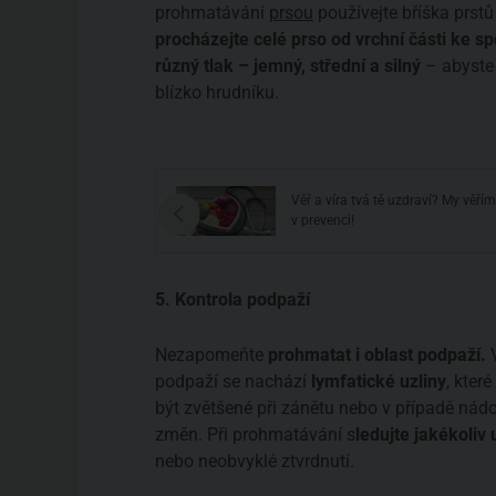
prohmatávání
prsou
používejte bříška prstů
procházejte celé prso od vrchní části ke sp
různý tlak – jemný, střední a silný
– abyste 
blízko hrudníku.
enci, přečtěte si o
Věř a víra tvá tě uzdraví? My věří
v prevenci!
5. Kontrola podpaží
Nezapomeňte
prohmatat i oblast podpaží.
podpaží se nachází
lymfatické uzliny
, kter
být zvětšené při zánětu nebo v případě nád
změn. Při prohmatávání s
ledujte jakékoliv 
nebo neobvyklé ztvrdnutí.