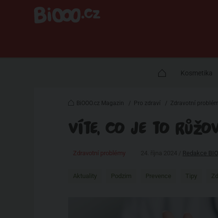
Kosmetika
BiOOO.cz Magazin
/
Pro zdraví
/
Zdravotní problé
VÍTE, CO JE TO RŮŽO
Zdravotní problémy
24. října 2024 /
Redakce BI
Aktuality
Podzim
Prevence
Tipy
Zd