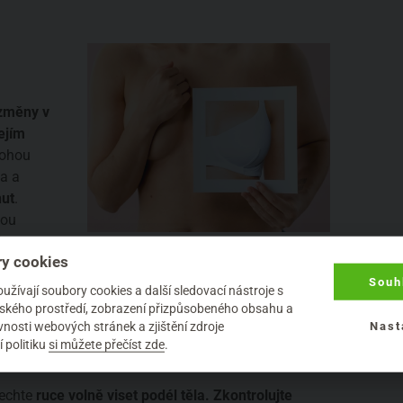
 změny v
ejím
mohou
va a
nut
.
nou
 jsou
y cookies
enopauze je dobré vybrat si jeden den v měsíci, který
Souh
žívají soubory cookies a další sledovací nástroje s
elského prostředí, zobrazení přizpůsobeného obsahu a
nosti webových stránek a zjištění zdroje
Nast
 politiku
si můžete přečíst zde
.
nechte
ruce volně viset podél těla. Zkontrolujte