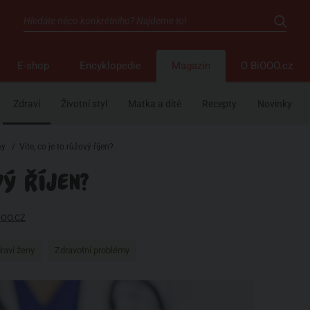
E-shop
Encyklopedie
Magazín
O BiOOO.cz
Zdraví
Životní styl
Matka a dítě
Recepty
Novinky
my
/
Víte, co je to růžový říjen?
VÝ ŘÍJEN?
OOO.CZ
raví ženy
Zdravotní problémy