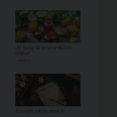
Již čtvrtý díl ze série BiOOO
tinktur!
Jak být fit
Olej prsní
Růžový olej na z
dekoltu
50 ml
50 ml
Saloos
Argital
180 Kč
515 Kč
Detail produktu
Detail produ
S novým rokem nové já!