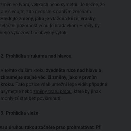
 změn ve tvaru, velikosti nebo symetrii. Je běžné, že
, ale sledujte, zda nedošlo k náhlým změnám.
Hledejte změny, jako je vtažená kůže, vrásky,
 Zvláštní pozornost věnujte bradavkám – měly by
 nebo vykazovat neobvyklý výtok.
2. Prohlídka s rukama nad hlavou
V tomto dalším kroku
zvedněte ruce nad hlavu a
zkoumejte stejné věci či změny, jako v prvním
kroku.
Tato pozice však umožní lépe vidět případné
asymetrie nebo
změny tvaru prsou
, které by jinak
mohly zůstat bez povšimnutí.
3. Prohlídka vleže
avu a druhou rukou začněte prso prohmatávat
. Při