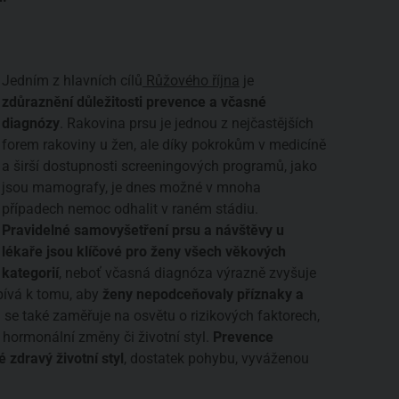
Jedním z hlavních cílů
Růžového října
je
zdůraznění důležitosti prevence a včasné
diagnózy
. Rakovina prsu je jednou z nejčastějších
forem rakoviny u žen, ale díky pokrokům v medicíně
a širší dostupnosti screeningových programů, jako
jsou mamografy, je dnes možné v mnoha
případech nemoc odhalit v raném stádiu.
Pravidelné samovyšetření prsu a návštěvy u
lékaře jsou klíčové pro ženy všech věkových
kategorií
, neboť včasná diagnóza výrazně zvyšuje
pívá k tomu, aby
ženy nepodceňovaly příznaky a
e také zaměřuje na osvětu o rizikových faktorech,
, hormonální změny či životní styl.
Prevence
 zdravý životní styl
, dostatek pohybu, vyváženou