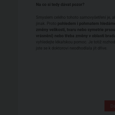
Na co si tedy dávat pozor?
Smyslem celého tohoto samovyšetření je, aby
jinak. Proto
pohledem i pohmatem hledáme 
změny velikosti, tvaru nebo symetrie prso
vrásnění) nebo třeba změny v oblasti brad
vyhledejte lékařskou pomoc. Je totiž rozhod
jste se k doktorovi neodhodlala jít dříve.
Da