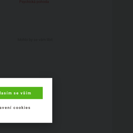
Psychická pohoda
Mohlo by se vám líbit:
lasím se vším
avení cookies