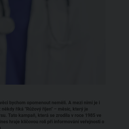
é věci bychom opomenout neměli. A mezi nimi je i
 někdy říká "Růžový říjen" – měsíc, který je
u. Tato kampaň, která se zrodila v roce 1985 ve
nes hraje klíčovou roli při informování veřejnosti o
u.