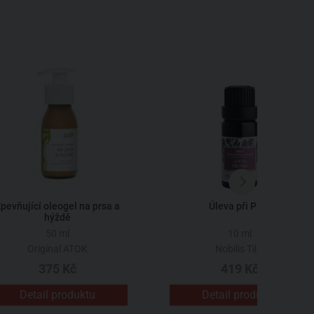
pevňující oleogel na prsa a
Úleva při PMS
hýždě
50 ml
10 ml
Original ATOK
Nobilis Tilia
375 Kč
419 Kč
Detail produktu
Detail produktu