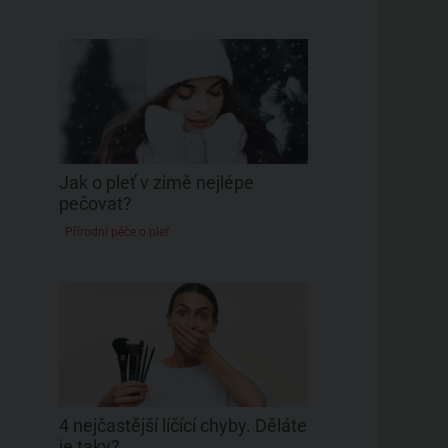
Jak o pleť v zimě nejlépe
pečovat?
Přírodní péče o pleť
4 nejčastější líčící chyby. Děláte
je taky?