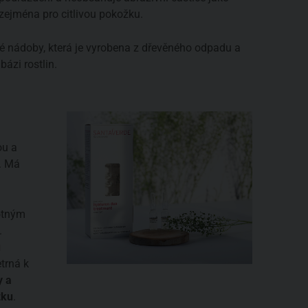
zejména pro citlivou pokožku.
 nádoby, která je vyrobena z dřevěného odpadu a
bázi rostlin.
ou a
. Má
otným
.
u
trná k
y a
žku
.