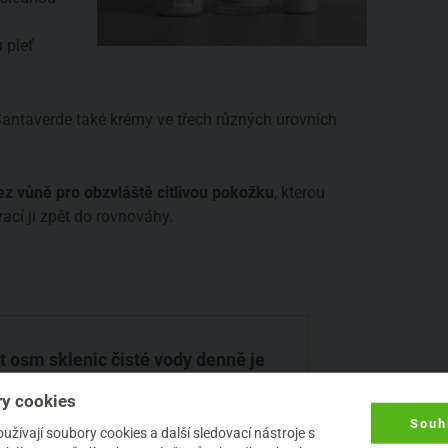
u pleť
 Santaverde také krémy ve třech různých úrovních
bez vůně pro obzvláště citlivou pokožku
, kterou
rací ji zpět do rovnováhy.
ít osm sklenic čisté vody denně je
ím minimem.
y cookies
Souh
žívají soubory cookies a další sledovací nástroje s