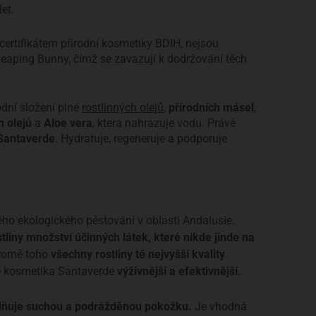
let.
certifikátem přírodní kosmetiky BDIH, nejsou
t Leaping Bunny, čímž se zavazují k dodržování těch
odní složení plné
rostlinných olejů
,
přírodních másel
,
h olejů
a
Aloe vera
, která nahrazuje vodu. Právě
 Santaverde
. Hydratuje, regeneruje a podporuje
ného ekologického pěstování v oblasti Andalusie.
tliny množství účinných látek, které nikde jinde na
Kromě toho
všechny rostliny té nejvyšší kvality
e
kosmetika Santaverde
výživnější a efektivnější
.
lidňuje suchou a podrážděnou pokožku.
Je vhodná