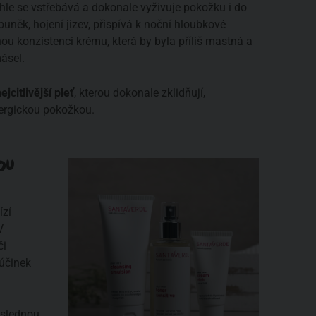
chle se vstřebává a dokonale vyživuje pokožku i do
uněk, hojení jizev, přispívá k noční hloubkové
nou konzistenci krému, která by byla příliš mastná a
másel.
citlivější pleť
, kterou dokonale zklidňují,
lergickou pokožkou.
OU
Ť
ízí
V
či
 účinek
áslednou