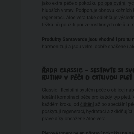
jako extra péče o pokožku
po opalování
, ry
hlubších vrstev. Podporuje obnovu kožních b
regeneraci. Aloe vera také odlehčuje výsled
těžká při použití pouze rostlinných olejů a 
Produkty Santaverde jsou vhodné i pro tu nej
harmonizují a jsou velmi dobře snášené i a
ŘADA CLASSIC - SESTAVTE SI SV
RUTINU V PÉČI O CITLIVOU PLE
Classic - flexibilní systém péče o obličej nab
ideální kombinaci péče pro každý typ pleti. 
každém kroku, od
čištění
až po speciální pé
poskytují regeneraci, hydrataci a zklidňující
právě díky obsažené Aloe vera.
Pleťové tonery nejen připraví pokožku na n