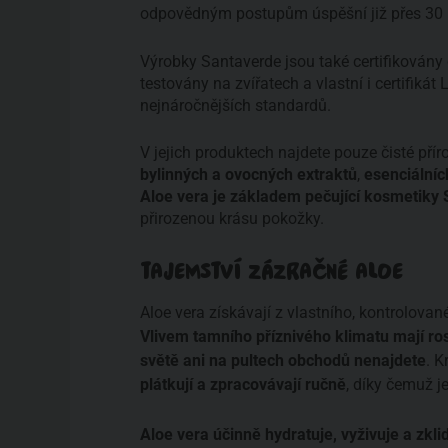
odpovědným postupům úspěšní již přes 30 
Výrobky Santaverde jsou také certifikovány 
testovány na zvířatech a vlastní i certifiká
nejnáročnějších standardů.
V jejich produktech najdete pouze čisté přír
bylinných a ovocných extraktů
,
esenciálníc
Aloe vera je základem pečující kosmetiky
přirozenou krásu pokožky.
TAJEMSTVÍ ZÁZRAČNÉ ALOE
Aloe vera získávají z vlastního, kontrolova
Vlivem tamního příznivého klimatu mají ros
světě ani na pultech obchodů nenajdete
. 
plátkují a zpracovávají ručně
, díky čemuž j
Aloe vera účinně hydratuje, vyživuje a zk