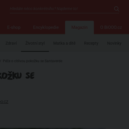
E-shop
Encyklopedie
Magazín
O BiOOO.cz
Zdraví
Životní styl
Matka a dítě
Recepty
Novinky
/
Péče o citlivou pokožku se Santaverde
KOŽKU SE
OO.CZ