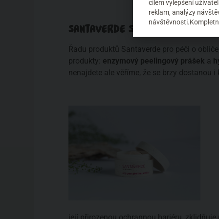
cílem vylepšení uživat
reklam, analýzy návštěv
návštěvnosti.Kompletní
SANTAVERDE SVĚTU PŘEDSTAVIL
Řadu produktů Santaverde pro péči o obličej
produkty:
enzymový peelingový prášek
a
h
nenajdete ale věříme, že se brzy dostanou i
její přirozenou ochrannou bariéru, zklidňuj