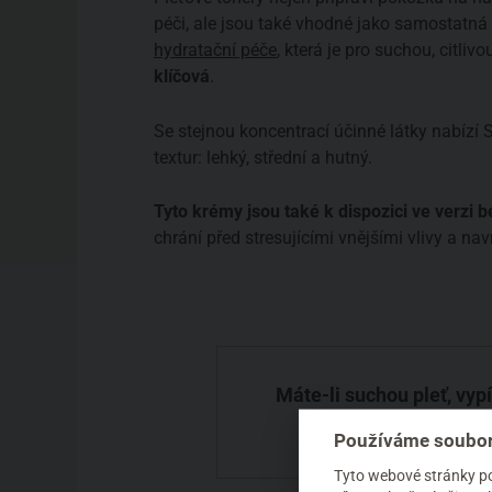
péči, ale jsou také vhodné jako samostatná
hydratační péče
, která je pro suchou, citlivo
klíčová
.
Se stejnou koncentrací účinné látky nabízí
textur: lehký, střední a hutný.
Tyto krémy jsou také k dispozici ve verzi 
chrání před stresujícími vnějšími vlivy a nav
Máte-li suchou pleť, vyp
vaš
Používáme soubor
Tyto webové stránky pou