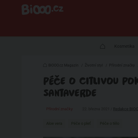
Kosmetika
BiOOO.cz Magazin
/
Životní styl
/
Přírodní značky
PÉČE O CITLIVOU PO
SANTAVERDE
Přírodní značky
22. března 2021 /
Redakce BIO
Aloe vera
Péče o pleť
Péče o tělo