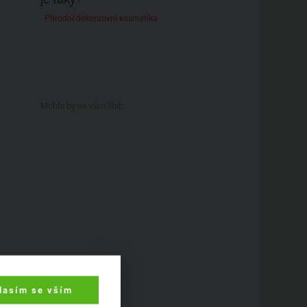
Přírodní dekorativní kosmetika
Mohlo by se vám líbit:
lasím se vším