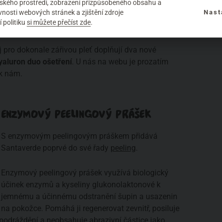
elského prostředí, zobrazení přizpůsobeného obsahu a
nosti webových stránek a zjištění zdroje
Nast
 politiku
si můžete přečíst zde
.
A NOVINKU
 pro dokonale zářivou pleť doplňují dva nové
yaluron duo ošetření
. U nás na webu je prozatím
 k nám.
ENZYMOVÝ PEELINGOVÝ PRÁŠEK
S enzymovým peelingovým práškem přidává
Santaverde poprvé do své řady
peeling
.
Enzymový peelingový prášek využívá biologický
účinek enzymů a kyseliny glukonolaktonové k
jemnému a účinnému odstranění šupin a usazenin
na pokožce. Pomáhá ji regenerovat zevnitř, posiluje
e podráždění a neobsahuje abrazivní částice jako