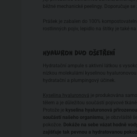
běžné mechanické peelingy. Doporučuje se 
Prášek je zabalen do 100% kompostovatelné
rostlinných pojiv, lepidlo na štítky je také na 
HYALURON DUO OŠETŘENÍ
Hydratační ampule s aktivní látkou s vysok
nízkou molekulární kyselinou hyaluronovou
hydratační a plumpingový účinek.
Kyselina hyaluronová
je produkována sam
tělem a je důležitou součástí pojivové tkáně
Protože je
kyselina hyaluronová přirozeno
součástí našeho organismu,
je obzvláště še
pokožce.
Dokáže na sebe vázat hodně vod
zajišťuje tak pevnou a hydratovanou poko