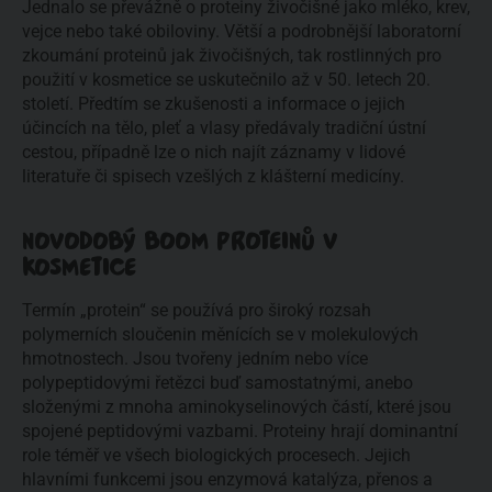
Jednalo se převážně o proteiny živočišné jako mléko, krev,
vejce nebo také obiloviny. Větší a podrobnější laboratorní
zkoumání proteinů jak živočišných, tak rostlinných pro
použití v kosmetice se uskutečnilo až v 50. letech 20.
století. Předtím se zkušenosti a informace o jejich
účincích na tělo, pleť a vlasy předávaly tradiční ústní
cestou, případně lze o nich najít záznamy v lidové
literatuře či spisech vzešlých z klášterní medicíny.
NOVODOBÝ BOOM PROTEINŮ V
KOSMETICE
Termín „protein“ se používá pro široký rozsah
polymerních sloučenin měnících se v molekulových
hmotnostech. Jsou tvořeny jedním nebo více
polypeptidovými řetězci buď samostatnými, anebo
složenými z mnoha aminokyselinových částí, které jsou
spojené peptidovými vazbami. Proteiny hrají dominantní
role téměř ve všech biologických procesech. Jejich
hlavními funkcemi jsou enzymová katalýza, přenos a