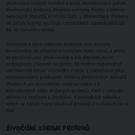
akumulace malých molekul a iontů, koordinovaný pohyb,
mechanická podpora, imunitní ochrana, tvorba a přenos
nervových impulzů, kontrola růstu a diferenciace. Proteiny
se začaly hojněji využívat v produktech vlasové péče od
60. let minulého století.
Vzhledem k jejich základní podstatě jsou proteiny
považovány za užitečné pro zvýšení lesku vlasů, a proto
se používají jako změkčovače a pro zlepšení jejich
poddajnosti. Zároveň se zjistilo, že mohou napomáhat
udržitelnosti zdraví vlasového vlákna a zabraňovat jeho
mechanickému poškození. Většina proteinových derivátů
vhodných pro kosmetické účely se získává z
jednoduchých nebo složených proteinů, které v základu
dělíme na rostlinné a živočišné. V posledních několika
letech se začaly hojně používat proteiny z mořských řas a
hub.
ŽIVOČIŠNÉ ZDROJE PROTEINŮ