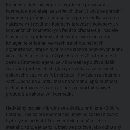
Kolagen a další skleroproteiny, obecně používané v
kosmetice, pocházejí ze zvířecích tkání. I když se přírodní
kosmetický průmysl ubírá spíše vegan friendly cestou a
najdeme v ní rostlinné kolageny (převážně kokosový), v
konvenčních kosmetických řadách představují i nadále
hlavní zdroje proteinových derivátů živočišné zdroje.
Kolagen je přítomen ve všech mnohobuněčných
organismech, hraje hlavní roli ve složení pojivových tkání,
kůže, šlach a kostí. V kůži představuje 70 % hmotnosti
dermu. Kromě kolagenu se v kosmetice používá další
živočišný protein, elastin, který se získává ze sušeného
pojivového vaziva zvířat, nejčastěji hovězích nuchálních
vazů. Jedná se o látku, která napomáhá lepší pružnosti
pleti a přidává se do anti-agingových řad, vlasových
produktů a dekorativní kosmetiky.
Hedvábný protein (fibroin) se skládá z přibližně 70-80 %
fibroinu. Ten se pro kosmetické účely nejčastěji získává
hydrolýzou hedvábí. Druhý protein pocházející ze
stejného zdroje je sericin, který se používá jako ochranný