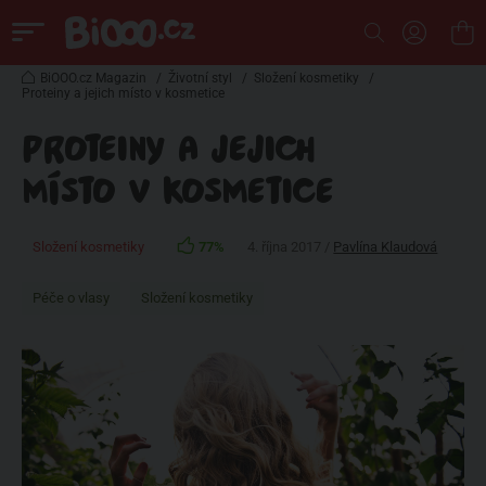
BiOOO.cz Magazin
/
Životní styl
/
Složení kosmetiky
/
Proteiny a jejich místo v kosmetice
PROTEINY A JEJICH
MÍSTO V KOSMETICE
Složení kosmetiky
77%
4. října 2017 /
Pavlína Klaudová
Péče o vlasy
Složení kosmetiky