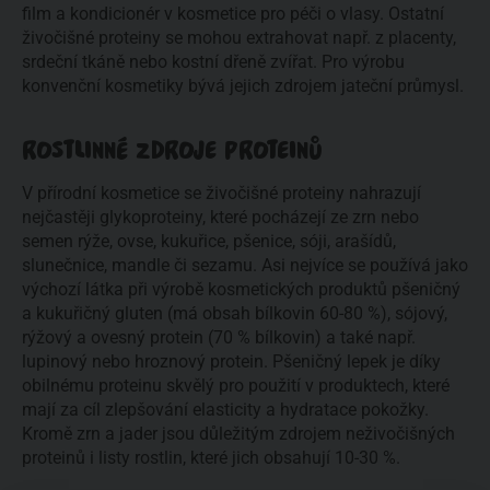
film a kondicionér v kosmetice pro péči o vlasy. Ostatní
živočišné proteiny se mohou extrahovat např. z placenty,
srdeční tkáně nebo kostní dřeně zvířat. Pro výrobu
konvenční kosmetiky bývá jejich zdrojem jateční průmysl.
ROSTLINNÉ ZDROJE PROTEINŮ
V přírodní kosmetice se živočišné proteiny nahrazují
nejčastěji glykoproteiny, které pocházejí ze zrn nebo
semen rýže, ovse, kukuřice, pšenice, sóji, arašídů,
slunečnice, mandle či sezamu. Asi nejvíce se používá jako
výchozí látka při výrobě kosmetických produktů pšeničný
a kukuřičný gluten (má obsah bílkovin 60-80 %), sójový,
rýžový a ovesný protein (70 % bílkovin) a také např.
lupinový nebo hroznový protein. Pšeničný lepek je díky
obilnému proteinu skvělý pro použití v produktech, které
mají za cíl zlepšování elasticity a hydratace pokožky.
Kromě zrn a jader jsou důležitým zdrojem neživočišných
proteinů i listy rostlin, které jich obsahují 10-30 %.