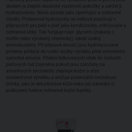
úkolem je zlepšit elastické vlastnosti pokožky a udržet ji
hydratovanou. Navíc působí jako zpevňující a ochranné
činidlo. Proteinové hydrolyzáty se celkově používají v
přípravcích pro péči o pleť jako kondicionéry, zvlhčovače a
ochranné látky. Tak funguje např. glycerin (získaný z
rostlin nebo vyrobený chemicky), laktát sodný,
aminokyseliny. Při přípravě emulzí jsou hydrolyzované
proteiny přidány do vodní složky výrobku před vytvořením
samotné emulze. Přidání bílkovinných látek do čisticích
pleťových řad (zejména pokud jsou založeny na
aniontových tenzidech) zlepšuje kožní a oční
snášenlivost výrobku a snižuje potenciální nežádoucí
účinky, jako je dehydratace kůže nebo její zdrsnění či
poškození funkce ochranné kožní bariéry.