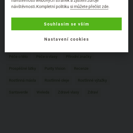
návštěvnosti webových stránek a zjištění zdroje
návštěvnosti.Kompletní politiku
si můžete přečíst zde
.
Dr. Bronner
Energy
Hydratace pleti
Hydratace těla
Intimní hygiena
Kokosový olej
Logona
Mádara
Souhlasím se vším
Martina Gebhardt
Naobay
Natura Siberica
Nobilis Tilia
Nastavení cookies
Opalování
Péče o nohy
Péče o pleť
Péče o ruce
Péče o tělo
Péče o vlasy
Přírodní značky
Prospěšné látky
Purity Vision
Recenze
Rostlinná másla
Rostlinné oleje
Rostlinné výtažky
Santaverde
Weleda
Zdravé vlasy
Zdraví