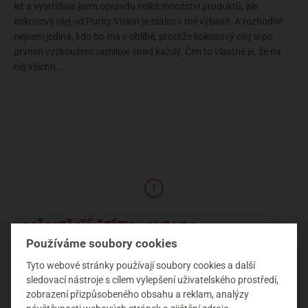
let a vystřídala jsem opravdu velké množství produktů, ale
kokosový olej od Purity Vision je stálicí v mé výbavě. A rozhodně
nejsem jediná, kdo ho má v oblibě, protože kokosový olej si po
prvním vyzkoušení zamiluje snad každý. Čím to vlastně je, že na
něj všichn...
1
NEJČASTĚJŠÍ ŠTÍTKY AUTORA
Používáme soubory cookies
Tyto webové stránky používají soubory cookies a další
Argital
Dekorativní kosmetika
Delibutus
sledovací nástroje s cílem vylepšení uživatelského prostředí,
zobrazení přizpůsobeného obsahu a reklam, analýzy
Desert Essence
Detoxikace
Doplňky stravy