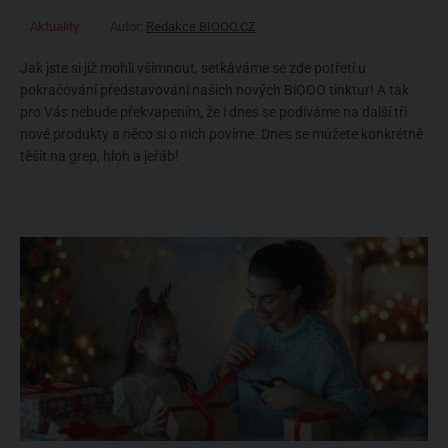
Aktuality
Autor:
Redakce BIOOO.CZ
Jak jste si již mohli všimnout, setkáváme se zde potřetí u
pokračování představování našich nových BiOOO tinktur! A tak
pro Vás nebude překvapením, že i dnes se podíváme na další tři
nové produkty a něco si o nich povíme. Dnes se můžete konkrétně
těšit na grep, hloh a jeřáb!