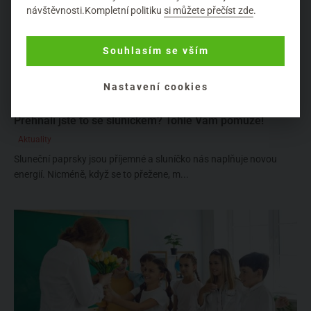
návštěvnosti.Kompletní politiku
si můžete přečíst zde
.
Souhlasím se vším
Nastavení cookies
Přehnali jste to se sluníčkem? Tohle Vám pomůže!
Aktuality
Sluneční paprsky jsou příjemné a sluníčko nás naplňuje novou
energií. Nicméně, když se to přežene, m...