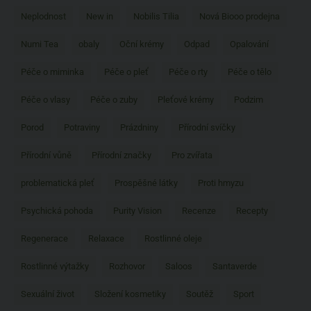
Neplodnost
New in
Nobilis Tilia
Nová Biooo prodejna
Numi Tea
obaly
Oční krémy
Odpad
Opalování
Péče o miminka
Péče o pleť
Péče o rty
Péče o tělo
Péče o vlasy
Péče o zuby
Pleťové krémy
Podzim
Porod
Potraviny
Prázdniny
Přírodní svíčky
Přírodní vůně
Přírodní značky
Pro zvířata
problematická pleť
Prospěšné látky
Proti hmyzu
Psychická pohoda
Purity Vision
Recenze
Recepty
Regenerace
Relaxace
Rostlinné oleje
Rostlinné výtažky
Rozhovor
Saloos
Santaverde
Sexuální život
Složení kosmetiky
Soutěž
Sport