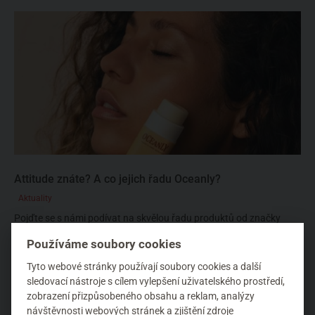
Attitude znáte? A co jejich řadu Oceanly?
Aktuality
Pojďte se s námi podívat na skvělou řadu produktů od značky
ATTITUDE. Pokud je Vám tahle značka zatím neznámá, je to obr...
Používáme soubory cookies
Tyto webové stránky používají soubory cookies a další
sledovací nástroje s cílem vylepšení uživatelského prostředí,
zobrazení přizpůsobeného obsahu a reklam, analýzy
návštěvnosti webových stránek a zjištění zdroje