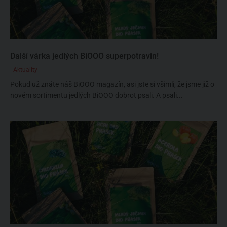
Další várka jedlých BiOOO superpotravin!
Aktuality
Pokud už znáte náš BiOOO magazín, asi jste si všimli, že jsme již o
novém sortimentu jedlých BiOOO dobrot psali. A psali...