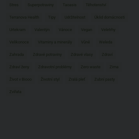
Stres
Superpotraviny
Taoasis
Těhotenství
Terranova Health
Tipy
Udržitelnost
Úklid domácnosti
Urtekram
Valentýn
Vánoce
Vegan
Veletrhy
Velikonoce
Vitaminy a minerály
Vůně
Weleda
Zahrada
Zdravé potraviny
Zdravé vlasy
Zdraví
Zdraví ženy
Zdravotní problémy
Zero waste
Zima
Život v Biooo
Životní styl
Zralá pleť
Zubní pasty
Zvířata