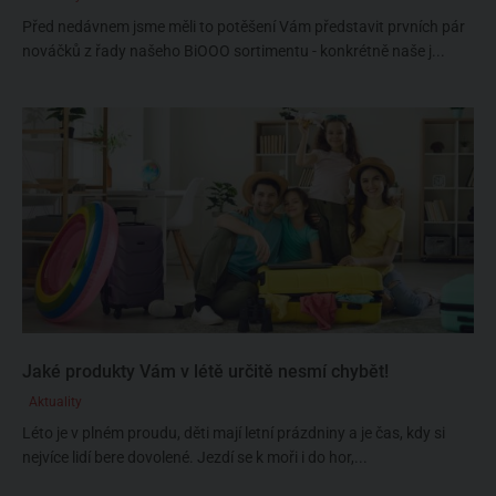
Před nedávnem jsme měli to potěšení Vám představit prvních pár
nováčků z řady našeho BiOOO sortimentu - konkrétně naše j...
Jaké produkty Vám v létě určitě nesmí chybět!
Aktuality
Léto je v plném proudu, děti mají letní prázdniny a je čas, kdy si
nejvíce lidí bere dovolené. Jezdí se k moři i do hor,...