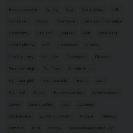
Biooo odpoledne
Bylinky
Čaje
Časté dotazy
CBD
Co nás baví
Coslys
Cosmetika
Dekorativní kosmetika
Deodoranty
Depilace
Deprese
Děti
Detoxikace
Dětské příkrmy
DIY
Domácnost
Domov
Doplňky stravy
Ecce Vita
Ekodrogerie
Ekologie
Esenciální oleje
Five Fives
Humble Brush
Hydratace pleti
Hydratace těla
Imunita
Jaro
Klara Rott
Konopí
Kontroverzní téma
květové esence
Lavera
Léčivé rostliny
Léto
Luštěniny
Luxusní péče
Lymfatický systém
Mádara
Make-up
Miminka
Muži
Naobay
Nejprodávanější produkty