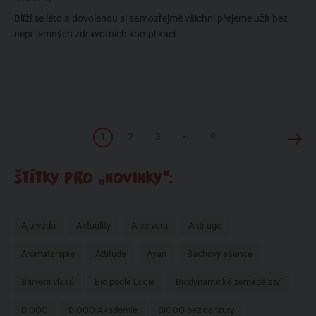
Blíží se léto a dovolenou si samozřejmě všichni přejeme užít bez
nepříjemných zdravotních komplikací...
1
2
3
~
9
ŠTÍTKY PRO „NOVINKY“:
Ájurvéda
Aktuality
Aloe vera
Anti-age
Aromaterapie
Attitude
Ayan
Bachovy esence
Barvení vlasů
Bio podle Lucie
Biodynamické zemědělství
BiOOO
BiOOO Akademie
BiOOO bez cenzury