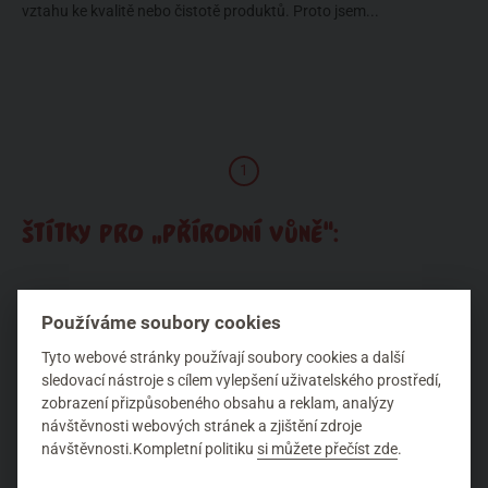
vztahu ke kvalitě nebo čistotě produktů. Proto jsem...
1
ŠTÍTKY PRO „PŘÍRODNÍ VŮNĚ“:
Acorelle
Aromaterapie
Biodynamické zemědělství
Používáme soubory cookies
BiOOO Akademie
Certifikáty
Coslys
Deodoranty
Tyto webové stránky používají soubory cookies a další
sledovací nástroje s cílem vylepšení uživatelského prostředí,
DIY
Esenciální oleje
Faith in Nature
Faran
Farfalla
zobrazení přizpůsobeného obsahu a reklam, analýzy
návštěvnosti webových stránek a zjištění zdroje
Hormonální rovnováha
květové esence
Léto
Mádara
návštěvnosti.Kompletní politiku
si můžete přečíst zde
.
New in
Péče o pleť
Péče o tělo
Přírodní vůně