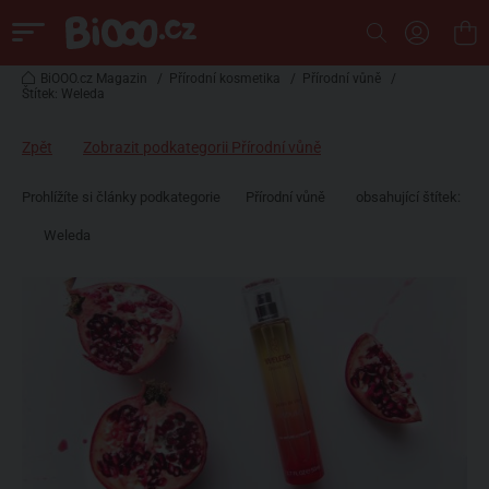
BiOOO.cz Magazin
/
Přírodní kosmetika
/
Přírodní vůně
/
Štítek: Weleda
Zpět
Zobrazit podkategorii Přírodní vůně
Prohlížíte si články podkategorie
Přírodní vůně
obsahující štítek:
Weleda