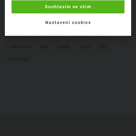
Souhlasím se vším
Přírodní značky
Psychická pohoda
Purity Vision
Recenze
Rostlinné oleje
Rostlinné výtažky
Nastavení cookies
Složení kosmetiky
Sportique
Taoasis
Tipy
Vedic Aroma
Vůně
Weleda
Zdraví
Zima
Životní styl