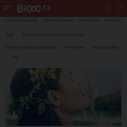
BiOOO.cz Magazin
/
Přírodní kosmetika
/
Přírodní vůně
/
Štítek: Léto
Zpět
Zobrazit podkategorii Přírodní vůně
Prohlížíte si články podkategorie
Přírodní vůně
obsahující štítek:
Léto