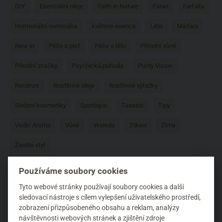
DIY
Esenciální oleje
Faith in Nature
Faran
Farfalla
Hormonální rovnováha
květové esence
Léto
Mádara
New in
Péče o pleť
Péče o tělo
Přírodní vůně
Přírodní značky
Psychická pohoda
Purity Vision
Recenze
Rostlinné oleje
Rostlinné výtažky
Složení kosmetiky
Sportique
Taoasis
Tipy
Vedic Aroma
Vůně
Weleda
Zdraví
Zima
Životní styl
Používáme soubory cookies
Tyto webové stránky používají soubory cookies a další
sledovací nástroje s cílem vylepšení uživatelského prostředí,
zobrazení přizpůsobeného obsahu a reklam, analýzy
návštěvnosti webových stránek a zjištění zdroje