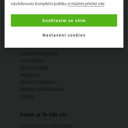
návštěvnosti.Kompletní politiku
si můžete přečíst zde
.
Souhlasím se vším
Nastavení cookies
O NÁKUPU
Výhody nákupu u nás
Často kladené dotazy
Ceník dopravy
Možnosti plateb
Reklamace
Obchodní podmínky
Ochrana osobních údajů
Cookies
BIOOO JE TU PRO VÁS
O bio kosmetice a eko drogerii