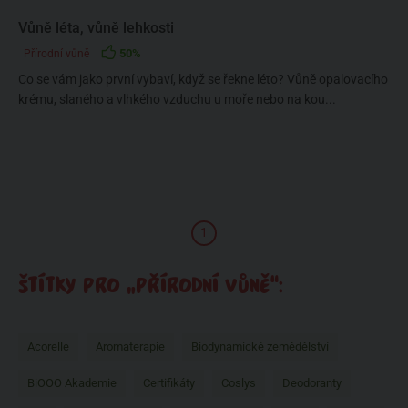
Vůně léta, vůně lehkosti
50%
Přírodní vůně
Co se vám jako první vybaví, když se řekne léto? Vůně opalovacího
krému, slaného a vlhkého vzduchu u moře nebo na kou...
1
ŠTÍTKY PRO „PŘÍRODNÍ VŮNĚ“:
Acorelle
Aromaterapie
Biodynamické zemědělství
BiOOO Akademie
Certifikáty
Coslys
Deodoranty