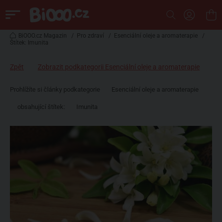
BiOOO.cz Magazin
/
Pro zdraví
/
Esenciální oleje a aromaterapie
/
Štítek: Imunita
Zpět
Zobrazit podkategorii Esenciální oleje a aromaterapie
Prohlížíte si články podkategorie
Esenciální oleje a aromaterapie
obsahující štítek:
Imunita