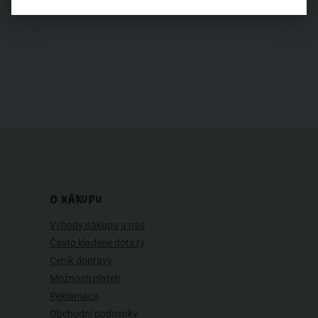
Zdravotní problémy
Zima
Životní styl
O NÁKUPU
Výhody nákupu u nás
Často kladené dotazy
Ceník dopravy
Možnosti plateb
Reklamace
Obchodní podmínky