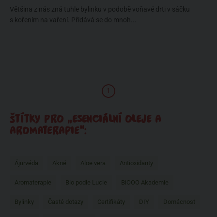
Většina z nás zná tuhle bylinku v podobě voňavé drti v sáčku
s kořením na vaření. Přidává se do mnoh...
1
ŠTÍTKY PRO „ESENCIÁLNÍ OLEJE A
AROMATERAPIE“:
Ájurvéda
Akné
Aloe vera
Antioxidanty
Aromaterapie
Bio podle Lucie
BiOOO Akademie
Bylinky
Časté dotazy
Certifikáty
DIY
Domácnost