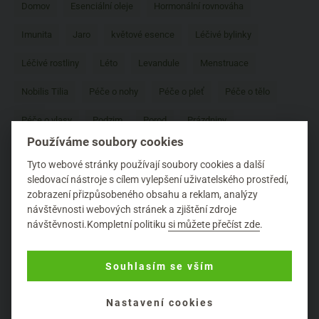
Domov
Esenciální oleje
Hormonální rovnováha
Imunita
Jaro
květové esence
Léčivé bylinky
Léčivé rostliny
Léto
Levandule
Menstruace
Nobilis Tilia
Péče o nohy
Péče o pleť
Péče o tělo
Péče o vlasy
Podzim
Porod
Prázdniny
Používáme soubory cookies
Přírodní vůně
Přírodní značky
Prospěšné látky
Tyto webové stránky používají soubory cookies a další
Psychická pohoda
Relaxace
Rostlinné výtažky
sledovací nástroje s cílem vylepšení uživatelského prostředí,
zobrazení přizpůsobeného obsahu a reklam, analýzy
Rozhovor
Saloos
Složení kosmetiky
Stres
návštěvnosti webových stránek a zjištění zdroje
návštěvnosti.Kompletní politiku
si můžete přečíst zde
.
Taoasis
Těhotenství
Tipy
Tradiční čínská medicína
Trávení
Ústní hygiena
Vánoce
Vitaminy a minerály
Souhlasím se vším
Vůně
Zdravé potraviny
Zdravé vlasy
Zdraví
Nastavení cookies