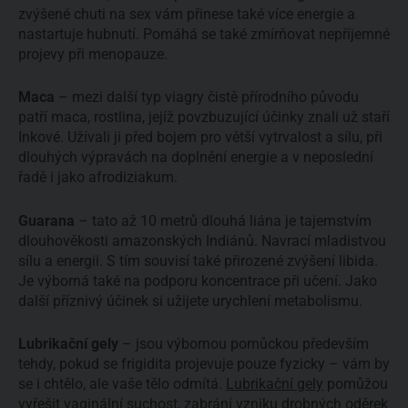
zvýšené chuti na sex vám přinese také více energie a
nastartuje hubnutí. Pomáhá se také zmírňovat nepříjemné
projevy při menopauze.
Maca
– mezi další typ viagry čistě přírodního původu
patří maca, rostlina, jejíž povzbuzující účinky znali už staří
Inkové. Užívali ji před bojem pro větší vytrvalost a sílu, při
dlouhých výpravách na doplnění energie a v neposlední
řadě i jako afrodiziakum.
Guarana
– tato až 10 metrů dlouhá liána je tajemstvím
dlouhověkosti amazonských Indiánů. Navrací mladistvou
sílu a energii. S tím souvisí také přirozené zvýšení libida.
Je výborná také na podporu koncentrace při učení. Jako
další příznivý účinek si užijete urychlení metabolismu.
Lubrikační gely
– jsou výbornou pomůckou především
tehdy, pokud se frigidita projevuje pouze fyzicky – vám by
se i chtělo, ale vaše tělo odmítá.
Lubrikační gely
pomůžou
vyřešit vaginální suchost, zabrání vzniku drobných oděrek