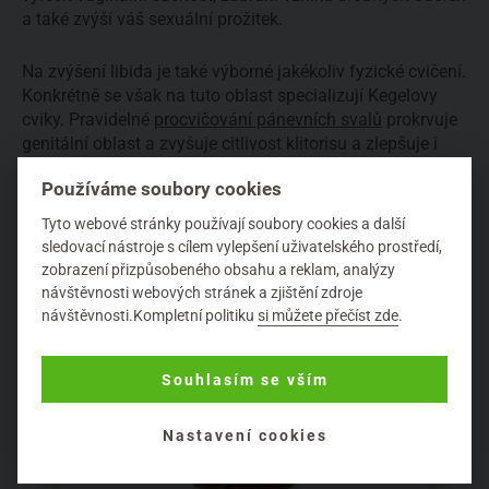
a také zvýší váš sexuální prožitek.
Na zvýšení libida je také výborné jakékoliv fyzické cvičení.
Konkrétně se však na tuto oblast specializují Kegelovy
cviky. Pravidelné
procvičování pánevních svalů
prokrvuje
genitální oblast a zvyšuje citlivost klitorisu a zlepšuje i
lubrikační schopnost vagíny. Kromě zvýšené chuti na sex
Používáme soubory cookies
z něj budete mít také větší prožitek a budete dosahovat
snadněji orgasmu.
Tyto webové stránky používají soubory cookies a další
sledovací nástroje s cílem vylepšení uživatelského prostředí,
zobrazení přizpůsobeného obsahu a reklam, analýzy
návštěvnosti webových stránek a zjištění zdroje
návštěvnosti.Kompletní politiku
si můžete přečíst zde
.
Souhlasím se vším
Nastavení cookies