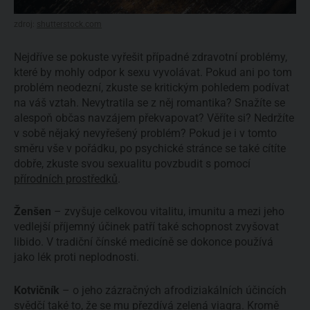
zdroj:
shutterstock.com
Nejdříve se pokuste vyřešit případné zdravotní problémy,
které by mohly odpor k sexu vyvolávat. Pokud ani po tom
problém neodezní, zkuste se kritickým pohledem podívat
na váš vztah. Nevytratila se z něj romantika? Snažíte se
alespoň občas navzájem překvapovat? Věříte si? Nedržíte
v sobě nějaký nevyřešený problém? Pokud je i v tomto
směru vše v pořádku, po psychické stránce se také cítíte
dobře, zkuste svou sexualitu povzbudit s pomocí
přírodních prostředků
.
Ženšen
– zvyšuje celkovou vitalitu, imunitu a mezi jeho
vedlejší příjemný účinek patří také schopnost zvyšovat
libido. V tradiční čínské medicíně se dokonce používá
jako lék proti neplodnosti.
Kotvičník
– o jeho zázračných afrodiziakálních účincích
svědčí také to, že se mu přezdívá zelená viagra. Kromě