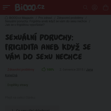
BiOOO.cz Magazin
/
Pro zdraví
/
Zdravotní problémy
/
Sexuální poruchy: Frigidita aneb když se vám do sexu nechce
/
Jak se s frigiditou vypořádat?
SEXUÁLNÍ PORUCHY:
FRIGIDITA ANEB KDYŽ SE
VÁM DO SEXU NECHCE
Zdravotní problémy
100%
2. července 2015 /
Jana
Konečná
Doplňky stravy
Přejít na sekci článku:
Co sexuální chladnost