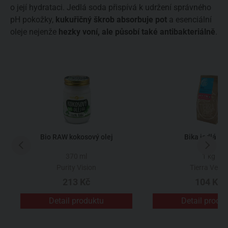
o její hydrataci. Jedlá soda přispívá k udržení správného
pH pokožky,
kukuřičný škrob absorbuje pot
a esenciální
oleje nejenže
hezky voní, ale působí také antibakteriálně
.
Bio RAW kokosový olej
Bika jedlá so
370 ml
1 kg
Purity Vision
Tierra Verde
213 Kč
104 Kč
Detail produktu
Detail produ