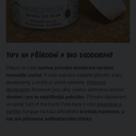
TIPY NA PŘÍRODNÍ A BIO DEODORANT
Pokud se vám
nechce přírodní deodorant vyrábět,
nemusíte zoufat
. V naší nabídce najdete přírodní a bio
deodoranty, z nichž si určitě vyberete.
Krémové
deodoranty
Rosenrot jsou díky svému šetrnému složení
vhodné i pro tu nejcitlivější pokožku
. Přírodní deodorant
ve spreji Salt of the Earth Pure Aura s vůní
levandule a
vanilky
funguje na bázi přírodního
krystalu kamence, a
tak má přirozené antibakteriální účinky
.