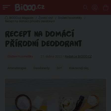
BiOOO.cz Magazin
/
Životní styl
/
Složení kosmetiky
/
Recept na domácí přírodní deodorant
RECEPT NA DOMÁCÍ
PŘÍRODNÍ DEODORANT
Složení kosmetiky
21. dubna 2022 /
Redakce BIOOO.CZ
Aromaterapie
Deodoranty
DIY
Kokosový olej