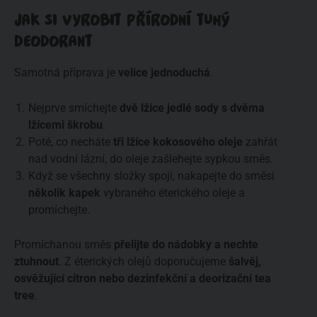
JAK SI VYROBIT PŘÍRODNÍ TUHÝ
DEODORANT
Samotná příprava je
velice jednoduchá
.
Nejprve smíchejte
dvě lžíce jedlé sody s dvěma
lžícemi škrobu
.
Poté, co necháte
tři lžíce kokosového oleje
zahřát
nad vodní lázní, do oleje zašlehejte sypkou směs.
Když se všechny složky spojí, nakapejte do směsi
několik kapek
vybraného éterického oleje a
promíchejte.
Promíchanou směs
přelijte do nádobky a nechte
ztuhnout
. Z éterických olejů doporučujeme
šalvěj,
osvěžující citron nebo dezinfekční a deorizační tea
tree
.