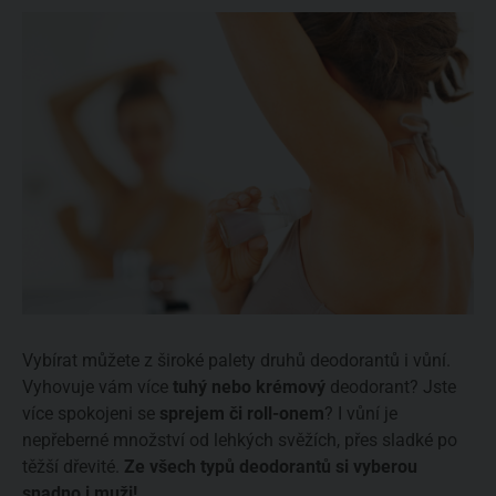
Vybírat můžete z široké palety druhů deodorantů i vůní.
Vyhovuje vám více
tuhý nebo krémový
deodorant? Jste
více spokojeni se
sprejem či roll-onem
? I vůní je
nepřeberné množství od lehkých svěžích, přes sladké po
těžší dřevité.
Ze všech typů deodorantů si vyberou
snadno i muži!