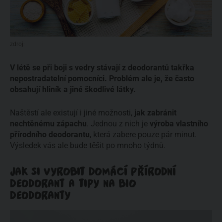
zdroj:
V létě se při boji s vedry stávají z deodorantů takřka
nepostradatelní pomocníci. Problém ale je, že často
obsahují hliník a jiné škodlivé látky.
Naštěstí ale existují i jiné možnosti,
jak zabránit
nechtěnému zápachu
. Jednou z nich je
výroba vlastního
přírodního deodorantu
, která zabere pouze pár minut.
Výsledek vás ale bude těšit po mnoho týdnů.
JAK SI VYROBIT DOMÁCÍ PŘÍRODNÍ
DEODORANT A TIPY NA BIO
DEODORANTY