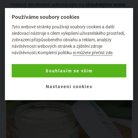
Hotový deodorant uchovávejte na
chladnějším místě
.
Můžete jej dát i do lednice. Když si jej aplikujete, nechte jej
Používáme soubory cookies
zaschnout a až poté se oblečte. Pamatujte, že
stačí použít
malé množství
.
Tyto webové stránky používají soubory cookies a další
sledovací nástroje s cílem vylepšení uživatelského prostředí,
zobrazení přizpůsobeného obsahu a reklam, analýzy
návštěvnosti webových stránek a zjištění zdroje
návštěvnosti.Kompletní politiku
si můžete přečíst zde
.
Souhlasím se vším
Nastavení cookies