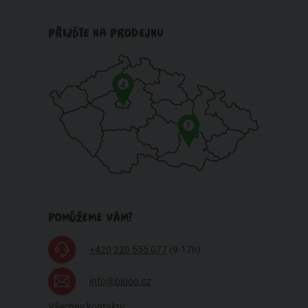
PŘIJĎTE NA PRODEJNU
4
1
POMŮŽEME VÁM?
+420 220 555 077
(9-17h)
info@biooo.cz
Všechny kontakty