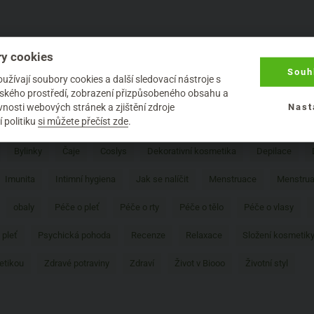
y cookies
1
Souh
žívají soubory cookies a další sledovací nástroje s
elského prostředí, zobrazení přizpůsobeného obsahu a
nosti webových stránek a zjištění zdroje
Nast
 politiku
si můžete přečíst zde
.
Bylinky
Čaje
Coslys
Dekorativní kosmetika
Depilace
Imunita
Intimní hygiena
Jak se nalíčit
Menstruace
Menstrua
obaly
Péče o pleť
Péče o rty
Péče o tělo
Péče o vlasy
 pleť
Psychická pohoda
Recenze
Relaxace
Složení kosmetik
etikou
Zdravé potraviny
Zdraví
Život v Biooo
Životní styl