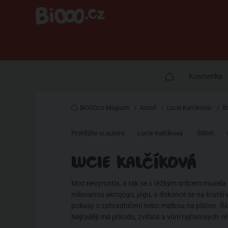
Kosmetika
BiOOO.cz Magazin
/
Autoři
/
Lucie Kalčíková/
/
Št
Prohlížíte si autora:
Lucie Kalčíková
Štítek:
LUCIE KALČÍKOVÁ
Moc nevyrostla, a tak se s těžkým srdcem musela vz
milovanou akrojógu, jógu, a dokonce se na kratší v
pokusy o zahradničení nebo malbou na plátno. Řídí 
Nejraději má přírodu, zvířata a vůni rajčatových vě