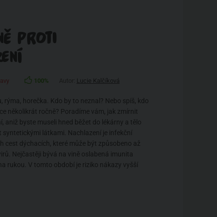
NĚ PROTI
ENÍ
ravy
100%
Autor:
Lucie Kalčíková
ku, rýma, horečka. Kdo by to neznal? Nebo spíš, kdo
ce několikrát ročně? Poradíme vám, jak zmírnit
, aniž byste museli hned běžet do lékárny a tělo
 syntetickými látkami. Nachlazení je infekční
h cest dýchacích, které může být způsobeno až
irů. Nejčastěji bývá na vině oslabená imunita
a rukou. V tomto období je riziko nákazy vyšší