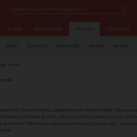
E-shop
Encyklopedie
Magazín
O BiOOO.cz
Zdraví
Životní styl
Matka a dítě
Recepty
Novinky
ítek: Imunita
Imunita
dát snů o kariéře letušky, volejbalistky nebo třeba modelky. Díky tomu a
zdálenost trefí šípem do terče. Volný čas vyplňuje hledáním chyb v knihách
se mottem "Všechno, co si dokážeš představit, může se i stát", a tak douf
tviček.