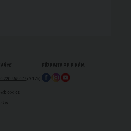
 VÁM?
PŘIDEJTE SE K NÁM!
0 220 555 077
(9-17h)
o@biooo.cz
takty