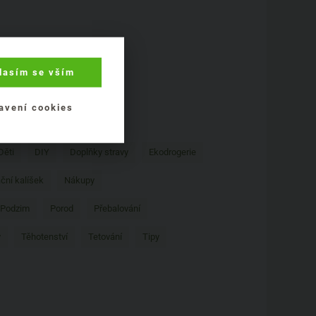
lasím se vším
avení cookies
Děti
DIY
Doplňky stravy
Ekodrogerie
ční kalíšek
Nákupy
Podzim
Porod
Přebalování
y
Těhotenství
Tetování
Tipy