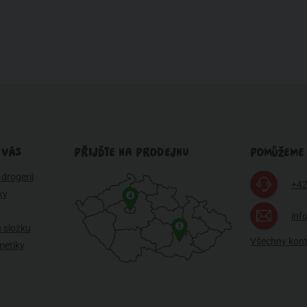
 VÁS
PŘIJĎTE NA PRODEJNU
POMŮŽEME
drogerii
+42
ky
4
inf
1
 složku
Všechny kon
metiky