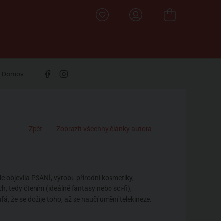
Domov
Zpět
Zobrazit všechny články autora
le objevila PSANÍ, výrobu přírodní kosmetiky,
, tedy čtením (ideálně fantasy nebo sci-fi),
á, že se dožije toho, až se naučí umění telekineze.