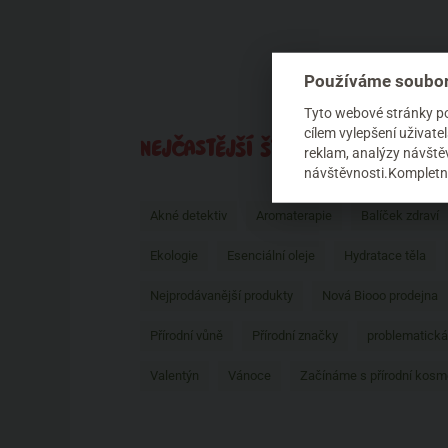
Používáme soubor
Tyto webové stránky pou
cílem vylepšení uživat
NEJČASTĚJŠÍ ŠTÍTKY AUTORA
reklam, analýzy návštěv
návštěvnosti.Kompletní
Akné detektiv
Aromaterapie
Balíček zdraví
Ekologie
Esenciální oleje
Hydratace těla
Nejprodávanější produkty
Nová Biooo prodejna
Přírodní vůně
Přírodní značky
problematická
Valentýn
Vánoce
Začínáme s přírodní kosm