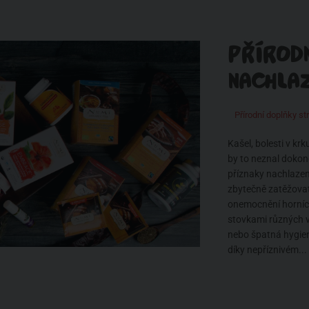
PŘÍROD
NACHLAZ
Přírodní doplňky st
Kašel, bolesti v kr
by to neznal dokon
příznaky nachlazení
zbytečně zatěžovat
onemocnění horníc
stovkami různých v
nebo špatná hygien
díky nepříznivém...