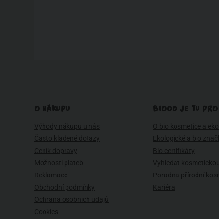
O NÁKUPU
BIOOO JE TU PRO
Výhody nákupu u nás
O bio kosmetice a eko 
Často kladené dotazy
Ekologické a bio znač
Ceník dopravy
Bio certifikáty
Možnosti plateb
Vyhledat kosmetickou
Reklamace
Poradna přírodní kos
Obchodní podmínky
Kariéra
Ochrana osobních údajů
Cookies