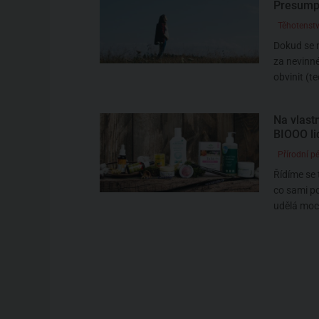
Presumpc
Těhotenstv
Dokud se n
za nevinn
obvinit (te
Na vlastn
BIOOO li
Přírodní p
Řídíme se 
co sami p
udělá moc 