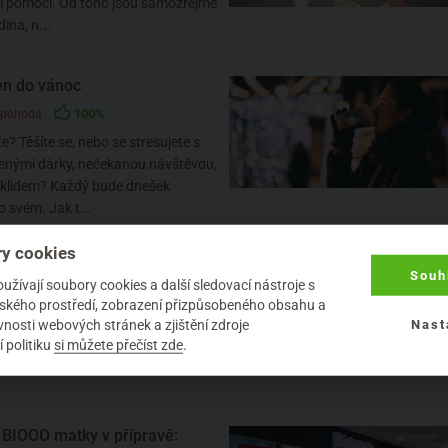
l pomoci. Od toho jsou samozřejmě
dina, n...
n do vánoc
100%
 pohoda
te? Těšíte se, nebo se stresujete s
nými dárky, nečekanou návštěvou,
úklidem? Každý bude dnešek
o svém. Jak t...
y cookies
vé vánoční dárky
Souh
žívají soubory cookies a další sledovací nástroje s
88%
elského prostředí, zobrazení přizpůsobeného obsahu a
nosti webových stránek a zjištění zdroje
ch je smyslem, který umí nejlépe
Nast
 politiku
si můžete přečíst zde
.
aše vzpomínky? Určitě se vám taky
odle určité vůně si ...
 BIOOO matky v přípravě: