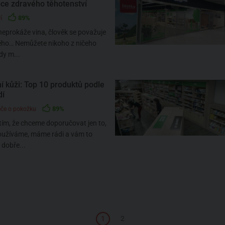
e zdravého těhotenství
89%
í
eprokáže vina, člověk se považuje
ého… Nemůžete nikoho z ničeho
dy m...
í kůži: Top 10 produktů podle
dí
89%
éče o pokožku
tím, že chceme doporučovat jen to,
oužíváme, máme rádi a vám to
dobře...
1
2