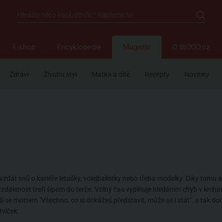
E-shop
Encyklopedie
Magazín
O BiOOO.cz
Zdraví
Životní styl
Matka a dítě
Recepty
Novinky
dát snů o kariéře letušky, volejbalistky nebo třeba modelky. Díky tomu a
zdálenost trefí šípem do terče. Volný čas vyplňuje hledáním chyb v knihách
se mottem "Všechno, co si dokážeš představit, může se i stát", a tak douf
tviček.