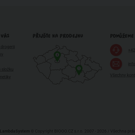
 VÁS
PŘIJĎTE NA PRODEJNU
POMŮŽEME
drogerii
+42
ky
4
inf
1
 složku
Všechny kon
metiky
LambdaSystem
© Copyright BIOOO.CZ s.r.o. 2007 - 2026 / Všechna pr