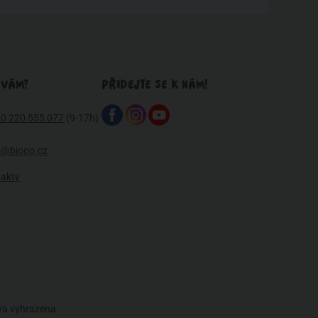
 VÁM?
PŘIDEJTE SE K NÁM!
0 220 555 077
(9-17h)
o@biooo.cz
takty
áva vyhrazena