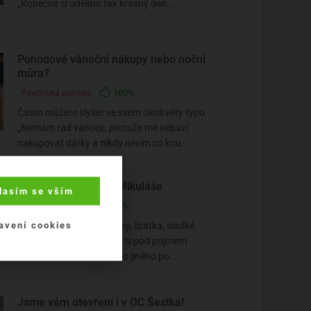
„Konečně si udělám tak krásný den...
Pohodové vánoční nákupy nebo noční
můra?
100%
Psychická pohoda
Často můžete slyšet ve svém okolí věty typu
„Nemám rád vánoce, protože mě nebaví
nakupovat dárky a nikdy nevím co kou...
Tipy na zdravějšího Mikuláše
lasím se vším
100%
Zdravé potraviny
Čokolády, sušenky, tyčinky, lízátka, sladké
avení cookies
pečivo, bonbony… Každý si pod pojmem
„sladkosti“ představí něco jiného po...
Jsme vám otevření i v OC Šestka!