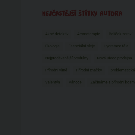
NEJČASTĚJŠÍ ŠTÍTKY AUTORA
Akné detektiv
Aromaterapie
Balíček zdraví
Ekologie
Esenciální oleje
Hydratace těla
Nejprodávanější produkty
Nová Biooo prodejna
Přírodní vůně
Přírodní značky
problematická
Valentýn
Vánoce
Začínáme s přírodní kosm