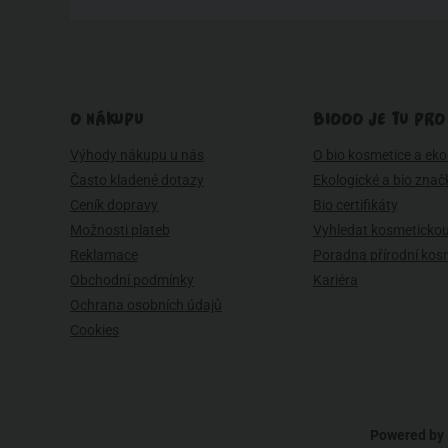
O NÁKUPU
BIOOO JE TU PRO
Výhody nákupu u nás
O bio kosmetice a eko 
Často kladené dotazy
Ekologické a bio znač
Ceník dopravy
Bio certifikáty
Možnosti plateb
Vyhledat kosmetickou
Reklamace
Poradna přírodní kos
Obchodní podmínky
Kariéra
Ochrana osobních údajů
Cookies
Powered by