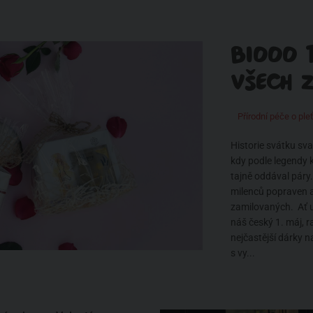
BIOOO T
VŠECH 
Přírodní péče o ple
Historie svátku sv
kdy podle legendy k
tajně oddával páry
milenců popraven 
zamilovaných. Ať u
náš český 1. máj, 
nejčastější dárky 
s vy...