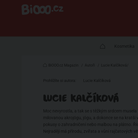
Kosmetika
BiOOO.cz Magazin
/
Autoři
/
Lucie Kalčíková/
Prohlížíte si autora:
Lucie Kalčíková
LUCIE KALČÍKOVÁ
Moc nevyrostla, a tak se s těžkým srdcem musela vz
milovanou akrojógu, jógu, a dokonce se na kratší v
pokusy o zahradničení nebo malbou na plátno. Řídí 
Nejraději má přírodu, zvířata a vůni rajčatových vě