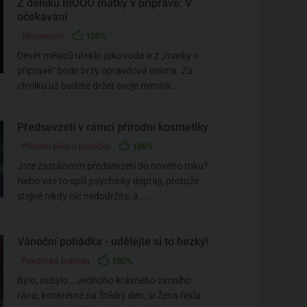
Z deníku BiOOO matky v přípravě: V
očekávání
100%
Těhotenství
Devět měsíců uteklo jako voda a z „matky v
přípravě“ bude brzy opravdová máma. Za
chvilku už budete držet svoje mimink...
Předsevzetí v rámci přírodní kosmetiky
100%
Přírodní péče o pokožku
Jste zastáncem předsevzetí do nového roku?
Nebo vás to spíš psychicky deptají, protože
stejně nikdy nic nedodržíte, a ...
Vánoční pohádka - udělejte si to hezký!
100%
Psychická pohoda
Bylo, nebylo… Jednoho krásného zimního
rána, konkrétně na Štědrý den, si Žena řekla: