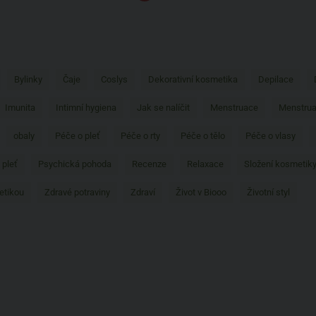
Bylinky
Čaje
Coslys
Dekorativní kosmetika
Depilace
Imunita
Intimní hygiena
Jak se nalíčit
Menstruace
Menstrua
obaly
Péče o pleť
Péče o rty
Péče o tělo
Péče o vlasy
 pleť
Psychická pohoda
Recenze
Relaxace
Složení kosmetik
etikou
Zdravé potraviny
Zdraví
Život v Biooo
Životní styl