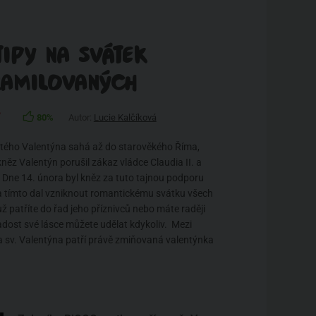
IPY NA SVÁTEK
ZAMILOVANÝCH
ť
80%
Autor:
Lucie Kalčíková
atého Valentýna sahá až do starověkého Říma,
něz Valentýn porušil zákaz vládce Claudia II. a
. Dne 14. února byl kněz za tuto tajnou podporu
a tímto dal vzniknout romantickému svátku všech
ž patříte do řad jeho příznivců nebo máte raději
radost své lásce můžete udělat kdykoliv. Mezi
na sv. Valentýna patří právě zmiňovaná valentýnka