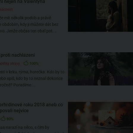
ní nejen na Valentýna
mácnost
e mít několik podob a právě
e obdobím, kdy ji můžete dát bez
vo. Jenže občas ten obal pot...
 proti nachlazení
100%
oplňky stravy
esti v krku, rýma, horečka. Kdo by to
bo spíš, kdo by to neznal dokonce
 ročně? Poradíme...
erhrdinové roku 2018 aneb co
upovali nejvíce
80%
s narazí na něco, s čím by