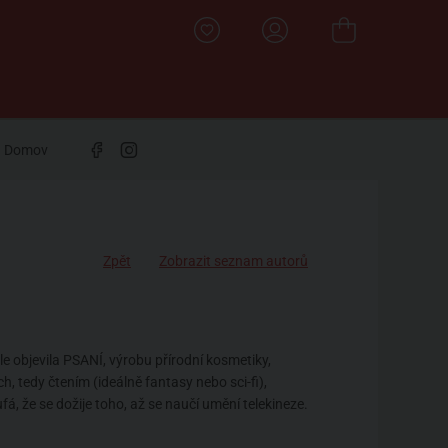
Domov
Zpět
Zobrazit seznam autorů
le objevila PSANÍ, výrobu přírodní kosmetiky,
, tedy čtením (ideálně fantasy nebo sci-fi),
á, že se dožije toho, až se naučí umění telekineze.