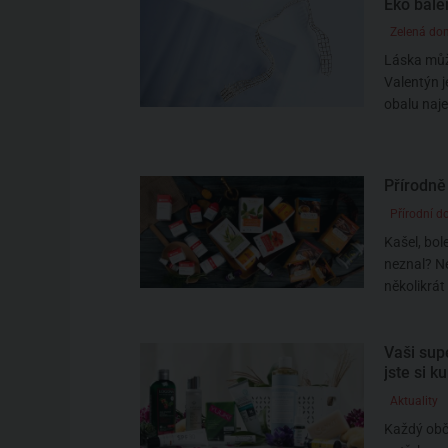
Eko bale
Zelená do
Láska můž
Valentýn j
obalu naje
Přírodně
Přírodní d
Kašel, bol
neznal? Ne
několikrát
Vaši sup
jste si k
Aktuality
Každý obča