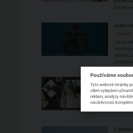
potřebova
přátelé, ro
Jeden de
Psychická
Jak se cítí
nedokoupe
vařením, 
prožívat p
Používáme soubor
DIY voňa
Tyto webové stránky pou
Bydlení
cílem vylepšení uživat
reklam, analýzy návštěv
Víte, že či
návštěvnosti.Kompletní
vyvolat n
stává, že p
Z deníku