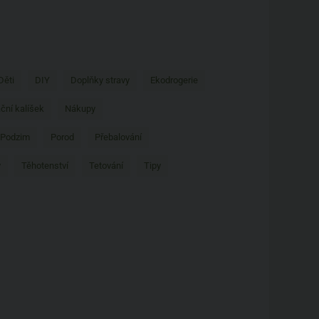
Děti
DIY
Doplňky stravy
Ekodrogerie
ční kalíšek
Nákupy
Podzim
Porod
Přebalování
y
Těhotenství
Tetování
Tipy