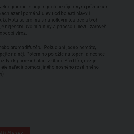
elmi pomoci s bojem proti nepříjemným příznakům
Nachlazení pomáhá ulevit od bolesti hlavy i
alyptu se prolíná s nahořklým tea tree a tvoří
je nejenom uvolní dutiny a přinesou úlevu, zároveň
období viróz.
 nebo aromadifuzéru. Pokud ani jedno nemáte,
pejte na něj. Potom ho položte na topení a nechce
ity i k přímé inhalaci z dlaní. Před tím, než je
 oleje naředit pomocí jiného nosného
rostlinného
j).
lší článek