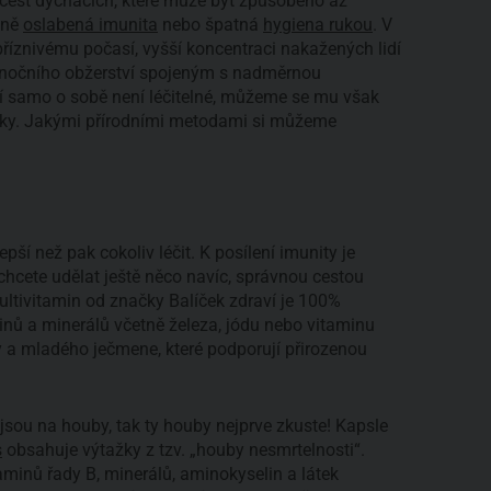
 cest dýchacích, které může být způsobeno až
ině
oslabená imunita
nebo špatná
hygiena rukou
. V
příznivému počasí, vyšší koncentraci nakažených lidí
ánočního obžerství spojeným s nadměrnou
í samo o sobě není léčitelné, můžeme se mu však
znaky. Jakými přírodními metodami si můžeme
ší než pak cokoliv léčit. K posílení imunity je
chcete udělat ještě něco navíc, správnou cestou
ultivitamin od značky Balíček zdraví je 100%
inů a minerálů včetně železa, jódu nebo vitaminu
y a mladého ječmene, které podporují přirozenou
 jsou na houby, tak ty houby nejprve zkuste! Kapsle
s
obsahuje výtažky z tzv. „houby nesmrtelnosti“.
aminů řady B, minerálů, aminokyselin a látek