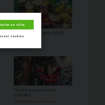
lasím se vším
Již čtvrtý díl ze série BiOOO
avení cookies
tinktur!
Jak být fit
Okuste tu pravou zimní
pohádku!
Esenciální oleje a aromaterapie