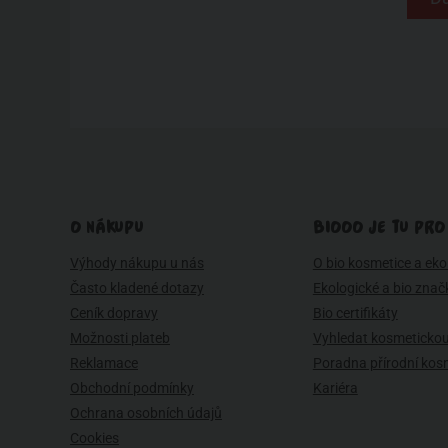
O NÁKUPU
BIOOO JE TU PRO
Výhody nákupu u nás
O bio kosmetice a eko 
Často kladené dotazy
Ekologické a bio znač
Ceník dopravy
Bio certifikáty
Možnosti plateb
Vyhledat kosmetickou
Reklamace
Poradna přírodní kos
Obchodní podmínky
Kariéra
Ochrana osobních údajů
Cookies