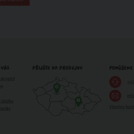
 VÁS
PŘIJĎTE NA PRODEJNU
POMŮŽEME
drogerii
+42
ky
4
inf
1
 složku
Všechny kon
metiky