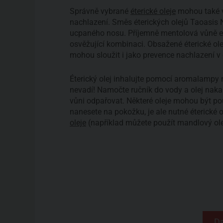
Správně vybrané
éterické oleje
mohou také v
nachlazení. Směs éterických olejů Taoasis 
ucpaného nosu. Příjemně mentolová vůně euk
osvěžující kombinaci. Obsažené éterické ole
mohou sloužit i jako prevence nachlazení v 
Éterický olej inhalujte pomocí aromalampy
nevadí! Namočte ručník do vody a olej naka
vůni odpařovat. Některé oleje mohou být použ
nanesete na pokožku, je ale nutné éterické
oleje
(například můžete použít mandlový ole
Da