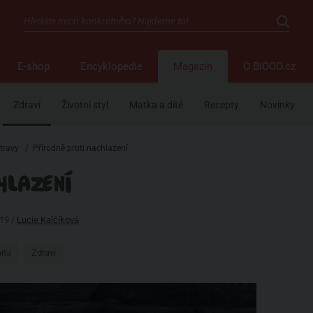
E-shop
Encyklopedie
Magazín
O BiOOO.cz
Zdraví
Životní styl
Matka a dítě
Recepty
Novinky
travy
/
Přírodně proti nachlazení
HLAZENÍ
019 /
Lucie Kalčíková
ita
Zdraví