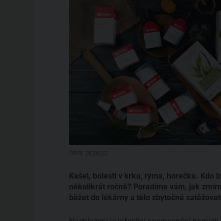
zdroj:
biooo.cz
Kašel, bolesti v krku, rýma, horečka. Kdo 
několikrát ročně? Poradíme vám, jak zmírn
běžet do lékárny a tělo zbytečně zatěžovat