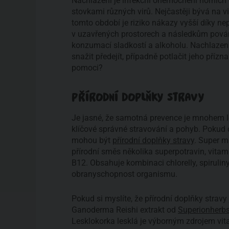
Nachlazení je infekční onemocnění horních
stovkami různých virů. Nejčastěji bývá na v
tomto období je riziko nákazy vyšší díky ne
v uzavřených prostorech a následkům pov
konzumací sladkostí a alkoholu. Nachlazen
snažit předejít, případně potlačit jeho pří
pomoci?
PŘÍRODNÍ DOPLŇKY STRAVY
Je jasné, že samotná prevence je mnohem lep
klíčové správné stravování a pohyb. Pokud 
mohou být
přírodní doplňky stravy
. Super m
přírodní směs několika superpotravin, vitam
B12. Obsahuje kombinaci chlorelly, spirulin
obranyschopnost organismu.
Pokud si myslíte, že přírodní doplňky stravy
Ganoderma Reishi extrakt od
Superionherb
Lesklokorka lesklá je výborným zdrojem vit