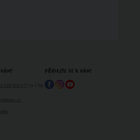
 VÁM?
PŘIDEJTE SE K NÁM!
0 220 555 077
(9-17h)
o@biooo.cz
takty