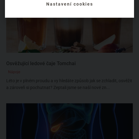
Nastavení cookies
Osvěžující ledové čaje Tomchai
Nápoje
Léto je v plném proudu a vy hledáte způsob jak se zchladit, osvěžit
a zároveň si pochutnat? Zeptali jsme se naší nové zn...