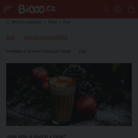
BiOOO.cz Magazin
/
Štítky
/
Čaje
Zpět
Zobrazit seznam štítků
Prohlížíte si seznam článků pro štítek:
Čaje
Jaké jídlo si dopřát v zimě?