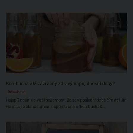
Kombucha alá zázračný zdravý nápoj dnešní doby?
Detoxikace
Nejspíš neuniklo Vaší pozornosti, že se v poslední době čím dál tím
víc mluví o blahodárném nápoji zvaném "kombucha&...