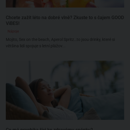
Chcete zažít léto na dobré vlně? Zkuste to s čajem GOOD
ViBES!
Nápoje
Mojito, Sex on the beach, Aperol Spritz…to jsou drinky, které si
většina lidí spojuje s letní plážov...
Co má psychika říci ke zdravému spánku?