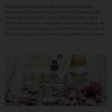
Velká obdivovatelka přírody, jak té venku, tak té v kelímku.
Milovnice koček. Posedlá fotografováním květin pěkně zblízka.
Stižena lehkou grafomanií. Vyznavačka zlaté střední cesty s
extrémními odbočkami. V civilu máma dvou skoro dospělých dětí,
na nichž páchá legální pokusy s přírodní kosmetikou a testuje na
nich i své recepty, výsledky bádání poté předkládá milému čtenáři.