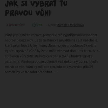
JAK SI VYBRAT TU
PRAVOU VŮNI
Přírodní vůně
75%
Autor:
Marcela Fröhlichová
Vůně je přesně ta esence, pomocí které vyjádříte vaši osobnost
naprosto beze slov. Je to ta éterická neviditelná část vašeho já,
která promlouvá k jiným smyslům než jen prvoplánově k očím.
Výběru správné vůně by žena měla věnovat dostatek času. S tou
správnou vůní totiž strávíte celý den a také ji budete sdílet s
ostatními. Vůně má pouze dokreslit váš dokonalý obraz, nikoliv
mluvit za vás. Vůni by měl cítit ten, kdo se k vám více přiblíží,
neměla by vaši osobu předbíhat. ...