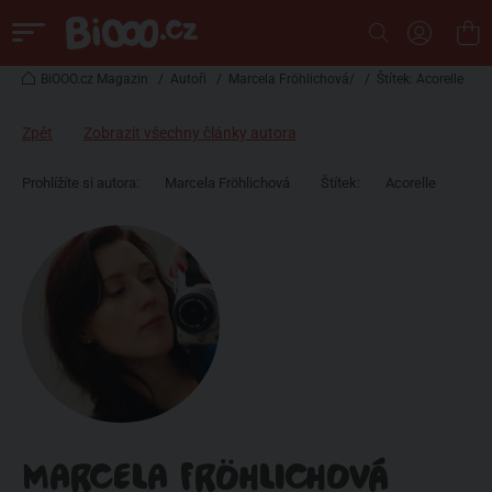
BiOOO.cz Magazin
/
Autoři
/
Marcela Fröhlichová/
/
Štítek: Acorelle
Zpět
Zobrazit všechny články autora
Prohlížíte si autora:
Marcela Fröhlichová
Štítek:
Acorelle
MARCELA FRÖHLICHOVÁ