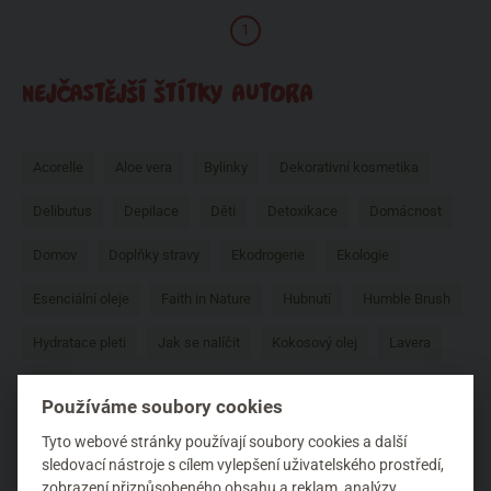
1
NEJČASTĚJŠÍ ŠTÍTKY AUTORA
Acorelle
Aloe vera
Bylinky
Dekorativní kosmetika
Delibutus
Depilace
Děti
Detoxikace
Domácnost
Domov
Doplňky stravy
Ekodrogerie
Ekologie
Esenciální oleje
Faith in Nature
Hubnutí
Humble Brush
Hydratace pleti
Jak se nalíčit
Kokosový olej
Lavera
Mádara
Martina Gebhardt
Mossa
Na praní
Používáme soubory cookies
Natura Siberica
Naturalis
Opalování
Péče o nehty
Tyto webové stránky používají soubory cookies a další
sledovací nástroje s cílem vylepšení uživatelského prostředí,
Péče o pleť
Péče o ruce
Péče o tělo
Péče o vlasy
zobrazení přizpůsobeného obsahu a reklam, analýzy