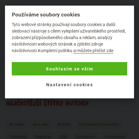
SOS péče o pleť v zimě
Používáme soubory cookies
100%
Přírodní péče o pleť
Tyto webové stránky používají soubory cookies a další
Potřeby naší pleti se liší v každém ročním období. Tak jako v zimě
sledovací nástroje s cílem vylepšení uživatelského prostředí,
uvažujeme o koupi kabátu, svetru či teplého spodního prádla, tak i
zobrazení přizpůsobeného obsahu a reklam, analýzy
naše pleť potř...
návštěvnosti webových stránek a zjištění zdroje
návštěvnosti.Kompletní politiku
si můžete přečíst zde
.
Souhlasím se vším
Nastavení cookies
1
NEJČASTĚJŠÍ ŠTÍTKY AUTORA
Acorelle
Aloe vera
Bylinky
Dekorativní kosmetika
Delibutus
Depilace
Děti
Detoxikace
Domácnost