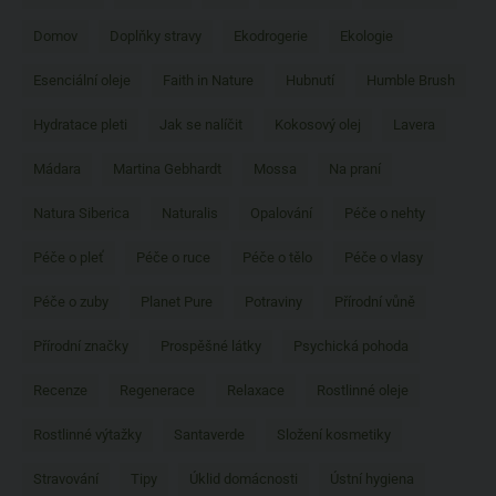
Domov
Doplňky stravy
Ekodrogerie
Ekologie
Esenciální oleje
Faith in Nature
Hubnutí
Humble Brush
Hydratace pleti
Jak se nalíčit
Kokosový olej
Lavera
Mádara
Martina Gebhardt
Mossa
Na praní
Natura Siberica
Naturalis
Opalování
Péče o nehty
Péče o pleť
Péče o ruce
Péče o tělo
Péče o vlasy
Péče o zuby
Planet Pure
Potraviny
Přírodní vůně
Přírodní značky
Prospěšné látky
Psychická pohoda
Recenze
Regenerace
Relaxace
Rostlinné oleje
Rostlinné výtažky
Santaverde
Složení kosmetiky
Stravování
Tipy
Úklid domácnosti
Ústní hygiena