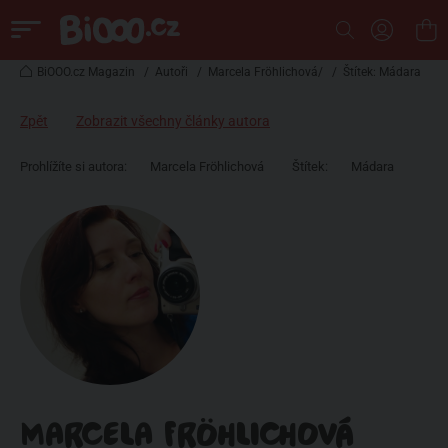
BiOOO.cz Magazin
/
Autoři
/
Marcela Fröhlichová/
/
Štítek: Mádara
Zpět
Zobrazit všechny články autora
Prohlížíte si autora:
Marcela Fröhlichová
Štítek:
Mádara
MARCELA FRÖHLICHOVÁ