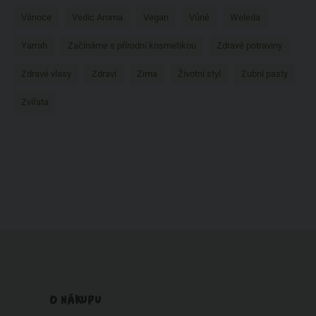
Vánoce
Vedic Aroma
Vegan
Vůně
Weleda
Yarrah
Začínáme s přírodní kosmetikou
Zdravé potraviny
Zdravé vlasy
Zdraví
Zima
Životní styl
Zubní pasty
Zvířata
O NÁKUPU