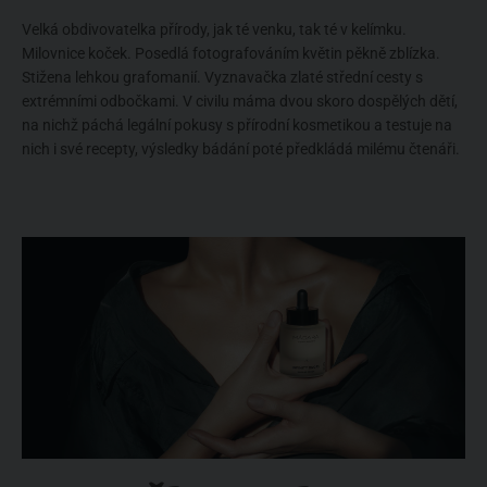
Velká obdivovatelka přírody, jak té venku, tak té v kelímku.
Milovnice koček. Posedlá fotografováním květin pěkně zblízka.
Stižena lehkou grafomanií. Vyznavačka zlaté střední cesty s
extrémními odbočkami. V civilu máma dvou skoro dospělých dětí,
na nichž páchá legální pokusy s přírodní kosmetikou a testuje na
nich i své recepty, výsledky bádání poté předkládá milému čtenáři.