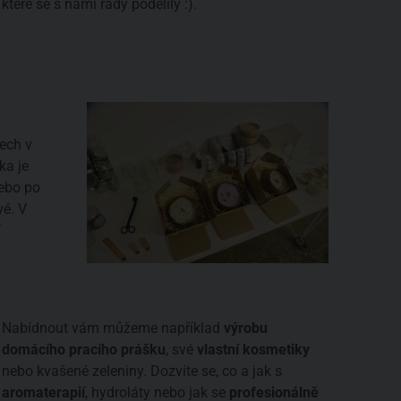
které se s námi rády podělily :).
zech v
ka je
nebo po
vé. V
í
Nabídnout vám můžeme například
výrobu
domácího pracího prášku
, své
vlastní kosmetiky
nebo kvašené zeleniny. Dozvíte se, co a jak s
aromaterapií
, hydroláty nebo jak se
profesionálně