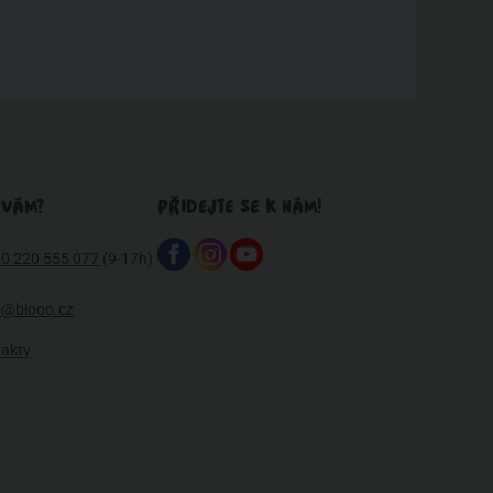
 VÁM?
PŘIDEJTE SE K NÁM!
0 220 555 077
(9-17h)
o@biooo.cz
takty