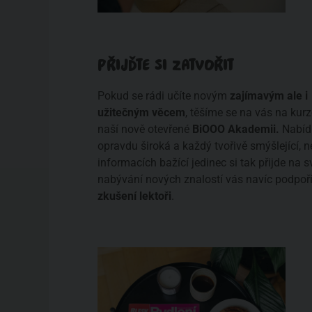
PŘIJĎTE SI ZATVOŘIT
Pokud se rádi učíte novým
zajímavým ale i
užitečným věcem
, těšíme se na vás na kur
naší nově otevřené
BiOOO Akademii.
Nabíd
opravdu široká a každý tvořivě smýšlející, 
informacích bažící jedinec si tak přijde na s
nabývání nových znalostí vás navíc podpoř
zkušení lektoři
.