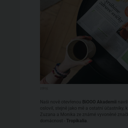
zdroj:
Naši nově otevřenou
BiOOO Akademii
navšt
oslovil, stejně jako mě a ostatní účastníky, 
Zuzana a Monika ze známé vyvoněné značky 
domácnost -
Tropikalia
.