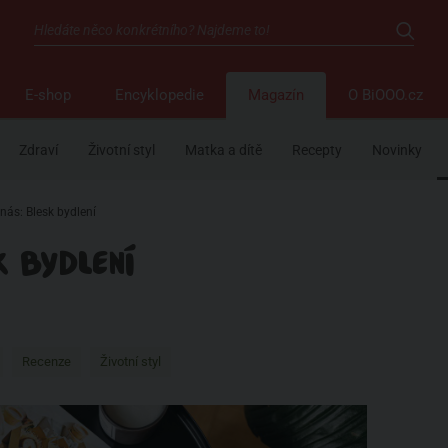
E-shop
Encyklopedie
Magazín
O BiOOO.cz
Zdraví
Životní styl
Matka a dítě
Recepty
Novinky
nás: Blesk bydlení
K BYDLENÍ
Recenze
Životní styl