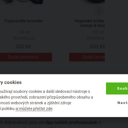
Tropicandle lavender
Veganská svíčka v kokosu
orange & tangerine
150 ml
350 ml
TROPIKALIA
TROPIKALIA
332 Kč
633 Kč
Detail produktu
Detail produktu
JAK TO PROBÍHÁ?
y cookies
Souh
žívají soubory cookies a další sledovací nástroje s
Celý proces výroby je
velmi jednoduchý
a se
elského prostředí, zobrazení přizpůsobeného obsahu a
správným vedením to jde raz dva. Nejprve vosk
nosti webových stránek a zjištění zdroje
Nast
 politiku
si můžete přečíst zde
.
rozehřejeme, obarvíme, ovoníme, vše nalijeme do
vybrané nádoby, ozdobíme a máme hotovo! Klíčem
k dokonalosti jsou ale
tipy našich profesionálek
o