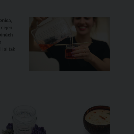
enisa
,
 nejen
vinách
é
i si tak