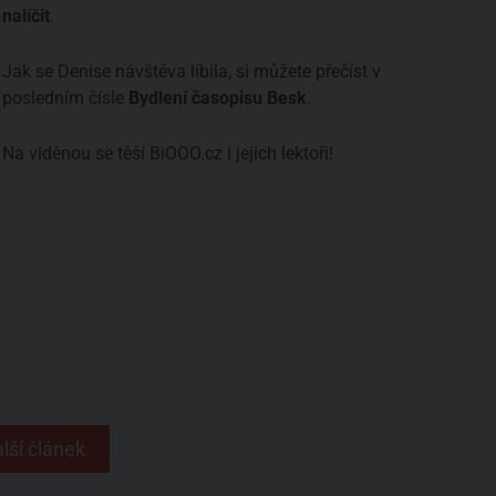
nalíčit
.
Jak se Denise návštěva líbila, si můžete přečíst v
posledním čísle
Bydlení časopisu Besk
.
Na viděnou se těší BiOOO.cz i jejich lektoři!
lší článek