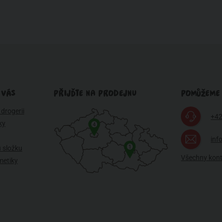
 VÁS
PŘIJĎTE NA PRODEJNU
POMŮŽEME
drogerii
+42
ky
4
inf
1
 složku
Všechny kon
metiky