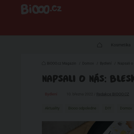
Kosmetika
BiOOO.cz Magazin
/
Domov
/
Bydlení
/
Napsali o 
NAPSALI O NÁS: BLES
Bydlení
10. března 2022 /
Redakce BIOOO.CZ
Aktuality
Biooo odpoledne
DIY
Domov