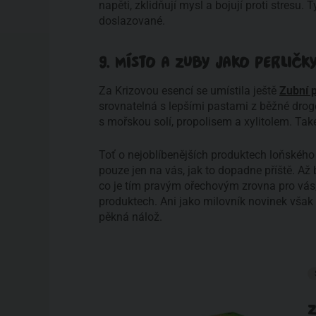
napěti, zklidňují mysl a bojují proti stresu.
doslazované.
9. MÍSTO A ZUBY JAKO PERLIČK
Za Krizovou esencí se umístila ještě
Zubní 
srovnatelná s lepšími pastami z běžné droger
s mořskou solí, propolisem a xylitolem. Tak
Toť o nejoblíbenějších produktech loňského
pouze jen na vás, jak to dopadne příště. Až b
co je tím pravým ořechovým zrovna pro vá
produktech. Ani jako milovník novinek však 
pěkná nálož.
Z