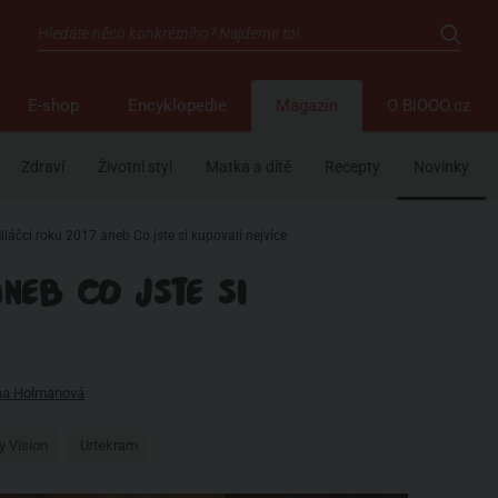
E-shop
Encyklopedie
Magazín
O BiOOO.cz
Zdraví
Životní styl
Matka a dítě
Recepty
Novinky
iláčci roku 2017 aneb Co jste si kupovali nejvíce
NEB CO JSTE SI
na Holmanová
y Vision
Urtekram