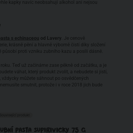
 Tyhle kapky navíc neobsahují alkohol ani nejsou
Y
pasta s echinaceou
od Lavery
. Je cenově
ie, krásně pění a hlavně výborně čistí díky složení
é působí proti vzniku zubního kazu a posílí dásně.
 roku. Teď už začínáme zase pěkně od začátku, a je
udete váhat, který produkt zvolit, a nebudete si jistí,
s, vždycky můžete sáhnout po osvědčených
nemusíte smutnit, protože i v roce 2018 jich bude
Související produkt
UBNÍ PASTA SUPIRIVICKY 75 G