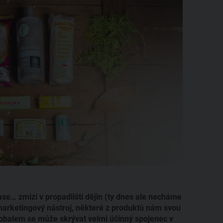
se… zmizí v propadlišti dějin (ty dnes ale necháme
 marketingový nástroj, některé z produktů nám svou
 obalem se může skrývat velmi účinný spojenec v