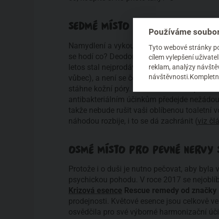
SEDMÉ MÍSTO OBSADIL KAMENEC
Používáme soubor
Namydlení a vykoupaní už jste. Teď jen zbýv
Tyto webové stránky pou
se hodí co? Deodorant! Nebo třeba rovnou
D
cílem vylepšení uživat
letos stal nejprodávanějším deodorantem 
reklam, analýzy návštěv
návštěvnosti.Kompletní
vůbec), a není se čemu divit. Přírodní kame
stáhne kožní póry. Pokožku ale neucpe ani 
antibakteriálním účinkům předejde nežádou
takže nebude rušit vaši oblíbenou toaletní
náhodou rozbije, i to se dá zachránit (
viz čl
OSMÉ MÍSTO PRO PEVNÉ NERVY 
Protože i o duši je nutno pečovat, aby byla
psychickou pohodu. V roce 2017 se nejoblíb
Krizová esence
Rescue remedy od značky 
prodejnosti. Květové esence jsou celkově v
osvědčila pro své výborné harmonizační účin