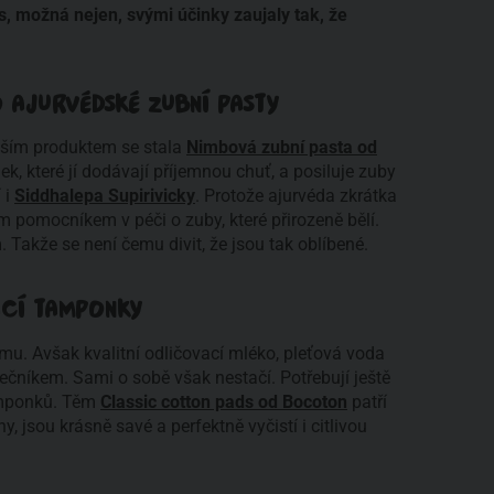
, možná nejen, svými účinky zaujaly tak, že
O AJURVÉDSKÉ ZUBNÍ PASTY
jším produktem se stala
Nimbová zubní pasta od
nek, které jí dodávají příjemnou chuť, a posiluje zuby
 i
Siddhalepa Supirivicky
. Protože ajurvéda zkrátka
ým pomocníkem v péči o zuby, které přirozeně bělí.
 Takže se není čemu divit, že jsou tak oblíbené.
ACÍ TAMPONKY
mu. Avšak kvalitní odličovací mléko, pleťová voda
čníkem. Sami o sobě však nestačí. Potřebují ještě
amponků. Těm
Classic cotton pads od Bocoton
patří
y, jsou krásně savé a perfektně vyčistí i citlivou