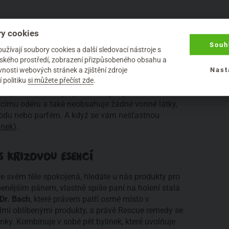
y cookies
Souh
á udržet si pocit svěžesti co nejdéle. No a k tomu
žívají soubory cookies a další sledovací nástroje s
eo krystal 24h od Purity Vision
. Tento krystal se
elského prostředí, zobrazení přizpůsobeného obsahu a
(a zároveň sedmým nejprodávanějším výrobkem
nosti webových stránek a zjištění zdroje
Nast
 politiku
si můžete přečíst zde
.
nec má přirozeně adstringentní účinky, takže lehce
nevysuší a nechá ji dýchat. Díky svým
címu odéru a také neobsahuje žádné vonné látky,
 vodu nebo parfém. A když se vám nešťastnou
ánek
).
S KRIZOVOU ESENCÍ
 ve svém těle spokojená, hledáte u nás produkty pro
enějším pánem, vlastně spíše paní na holení stala
Dr. Bach
, které právem patří osmé místo v
elmi oblíbenými produkty, a právě Rescue remedy se
ky. Kombinuje v sobě pět bylinek, které uvolňuje