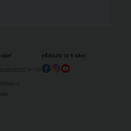
 VÁM?
PŘIDEJTE SE K NÁM!
0 220 555 077
(9-17h)
o@biooo.cz
takty