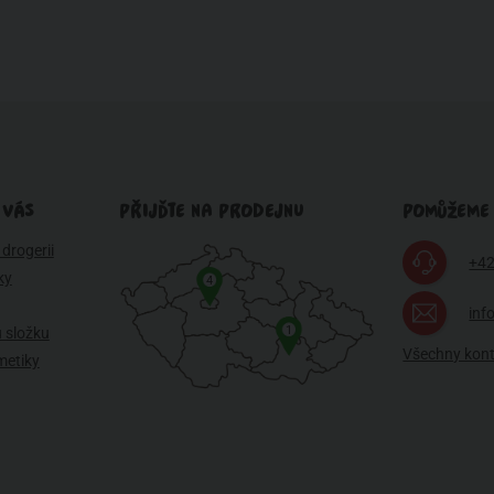
 VÁS
PŘIJĎTE NA PRODEJNU
POMŮŽEME
drogerii
+42
ky
4
inf
1
 složku
Všechny kon
metiky