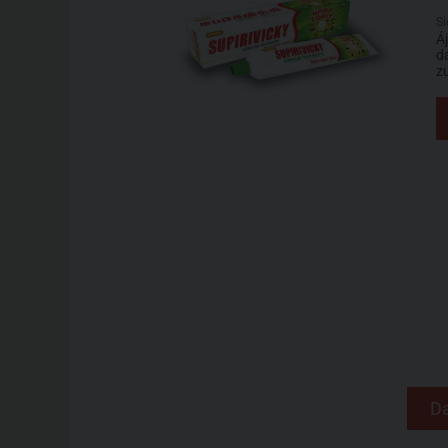
S
Á
d
z
Da