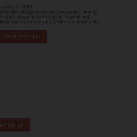
/ 115 Kč
iddhalepa
jurvédská zubní pasta efektivně uzdravuje a posiluje
ásně a čistí zuby. Má svěží příchuť, pomáhá proti
ubnímu kazu a preventivně předchází zabarvení zubů.
Detail produktu
lší článek