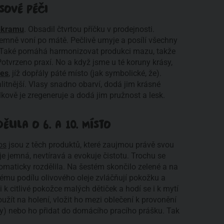
ASOVÉ PÉČI
ekramu
. Obsadil čtvrtou příčku v prodejnosti.
jemně voní po mátě. Pečlivě umyje a posílí všechny
k. Také pomáhá harmonizovat produkci mazu, takže
otvrzeno praxí. No a když jsme u té koruny krásy,
ves
, jíž dopřály páté místo (jak symbolické, že).
litnější. Vlasy snadno obarví, dodá jim krásné
kově je zregeneruje a dodá jim pružnost a lesk.
LILA O 6. A 10. MÍSTO
os
jsou z těch produktů, které zaujmou právě svou
 je jemná, nevtíravá a evokuje čistotu. Trochu se
maticky rozdělila. Na šestém skončilo zelené a na
ému podílu olivového oleje zvláčňují pokožku a
i k citlivé pokožce malých dětiček a hodí se i k mytí
užít na holení, vložit ho mezi oblečení k provonění
čky) nebo ho přidat do domácího pracího prášku. Tak