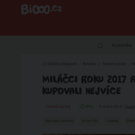
Kosmetika
BiOOO.cz Magazin
/
Novinky
/
Tiskové zprávy
/
M
MILÁČCI ROKU 2017 A
KUPOVALI NEJVÍCE
Tiskové zprávy
57%
9. ledna 2018 /
Zuza
Bachovy esence
Ecce Vita
Lavera
Purit