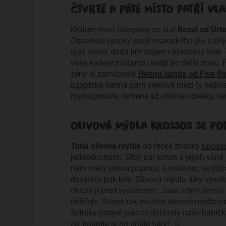
ČTVRTÉ A PÁTÉ MÍSTO PATŘÍ VL
Králem mezi šampony se stal
Rasul od Urt
Obsahuje vysoký podíl marockého jílu a pří
typy vlasů, dodá jim objem i přirozený les
vaše kadeře zůstanou svěží po delší dobu. P
ženy si zamilovaly
Hennu lamda od Five fi
Egyptská henna patří celkově mezi ty nejkva
mahagonové, červené až ohnivě odlesky, cel
OLIVOVÁ MÝDLA KNOSSOS SE PODĚ
Tuhá olivová mýdla
od řecké značky
Knoss
jednoduchostí. Stojí pár korun a jejich vůně
nám mezi sebou poprala, a nakonec se diplo
desátém pak bílé. Olivová mýdla díky vysok
chrání ji před vysušením. Jsou velmi šetrná 
obličeje. Stejně tak můžete olivové mýdlo po
šatníku (stejně jako to dělávaly naše babi
co, koupíte si ho příště taky? ☺