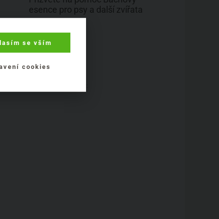
esence pro psy a další zvířata
Zvířata
lasím se vším
avení cookies
Mohlo by se vám líbit: