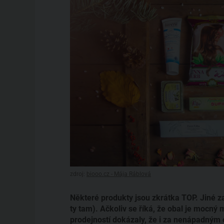
zdroj:
biooo.cz - Mája Ráblová
Některé produkty jsou zkrátka TOP. Jiné za
ty tam). Ačkoliv se říká, že obal je mocný
prodejností dokázaly, že i za nenápadným