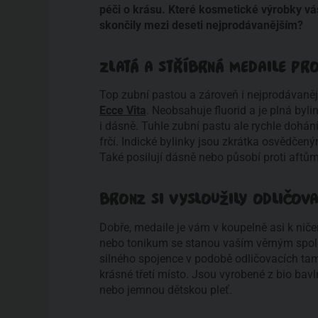
péči o krásu. Které kosmetické výrobky vás
skončily mezi deseti nejprodávanějším?
ZLATÁ A STŘÍBRNÁ MEDAILE PR
Top zubní pastou a zároveň i nejprodávaně
Ecce Vita
. Neobsahuje fluorid a je plná byli
i dásně. Tuhle zubní pastu ale rychle dohání
frčí. Indické bylinky jsou zkrátka osvědčen
Také posilují dásně nebo působí proti aftům.
BRONZ SI VYSLOUŽILY ODLIČOV
Dobře, medaile je vám v koupelně asi k niče
nebo tonikum se stanou vaším věrným spole
silného spojence v podobě odličovacích t
krásné třetí místo. Jsou vyrobené z bio bavln
nebo jemnou dětskou pleť.