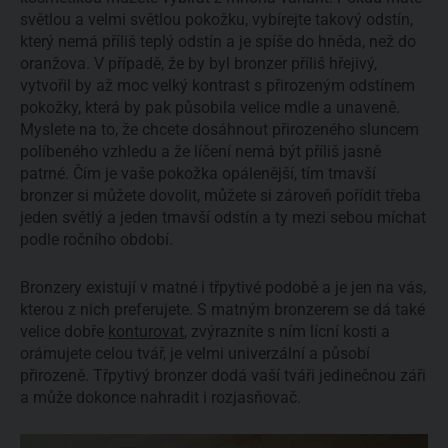
světlou a velmi světlou pokožku, vybírejte takový odstín,
který nemá příliš teplý odstín a je spíše do hněda, než do
oranžova. V případě, že by byl bronzer příliš hřejivý,
vytvořil by až moc velký kontrast s přirozeným odstínem
pokožky, která by pak působila velice mdle a unaveně.
Myslete na to, že chcete dosáhnout přirozeného sluncem
políbeného vzhledu a že líčení nemá být příliš jasně
patrné. Čím je vaše pokožka opálenější, tím tmavší
bronzer si můžete dovolit, můžete si zároveň pořídit třeba
jeden světlý a jeden tmavší odstín a ty mezi sebou míchat
podle ročního období.
Bronzery existují v matné i třpytivé podobě a je jen na vás,
kterou z nich preferujete. S matným bronzerem se dá také
velice dobře
konturovat
, zvýrazníte s ním lícní kosti a
orámujete celou tvář, je velmi univerzální a působí
přirozeně. Třpytivý bronzer dodá vaší tváři jedinečnou záři
a může dokonce nahradit i rozjasňovač.