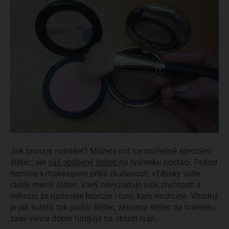
Jak bronzer nanášet? Můžete mít samozřejmě speciální
štětec, ale
váš oblíbený štětec
na tvářenku postačí. Pokud
nemáte s make-upem příliš zkušeností, vždycky volte
raději menší štětec, který nevyžaduje tolik zručnosti a
nehrozí, že nanesete bronzer i tam, kam nechcete. Vhodný
je jak kulatý, tak plošší štětec, zkosený štětec na tvářenku
zase velice dobře funguje na oblast tváří.