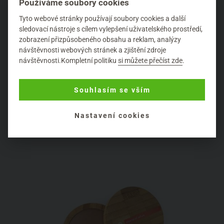
Používáme soubory cookies
Tyto webové stránky používají soubory cookies a další
sledovací nástroje s cílem vylepšení uživatelského prostředí,
zobrazení přizpůsobeného obsahu a reklam, analýzy
návštěvnosti webových stránek a zjištění zdroje
návštěvnosti.Kompletní politiku
si můžete přečíst zde
.
Bronzerem pak můžete velice dobře nahradit oční stíny,
Souhlasím se vším
stačí jej nanést na celé oční víčko či jen do záhybu oka
pro prohloubení pohledu. Pudrová struktura dobře přilne k
očním víčkům a pracuje se s ní takřka stejně, jako s
Nastavení cookies
klasickými očními stíny.