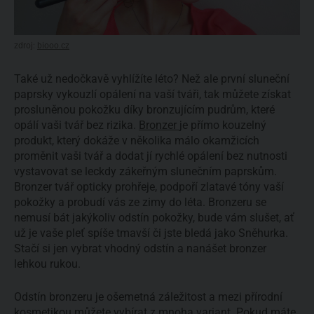
zdroj:
biooo.cz
Také už nedočkavě vyhlížíte léto? Než ale první sluneční
paprsky vykouzlí opálení na vaší tváři, tak můžete získat
prosluněnou pokožku díky bronzujícím pudrům, které
opálí vaši tvář bez rizika.
Bronzer
je přímo kouzelný
produkt, který dokáže v několika málo okamžicích
proměnit vaši tvář a dodat jí rychlé opálení bez nutnosti
vystavovat se leckdy zákeřným slunečním paprskům.
Bronzer tvář opticky prohřeje, podpoří zlatavé tóny vaší
pokožky a probudí vás ze zimy do léta. Bronzeru se
nemusí bát jakýkoliv odstín pokožky, bude vám slušet, ať
už je vaše pleť spíše tmavší či jste bledá jako Sněhurka.
Stačí si jen vybrat vhodný odstín a nanášet bronzer
lehkou rukou.
Odstín bronzeru je ošemetná záležitost a mezi přírodní
kosmetikou můžete vybírat z mnoha variant. Pokud máte