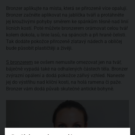
Bronzer aplikujte na místa, která se přirozeně více opalují.
Bronzer začněte aplikovat na jablíčka tváří a protáhněte
jej krouživými pohyby směrem ke spánkům těsně nad linií
lícních kostí. Poté můžete bronzerem orámovat celou tvář
kolem dokola, u linie lasů, na spáncích a při hraně čelisti.
Tak dodáte pokožce přirozeně zlatavý nádech a obličej
bude působit plastičtěji a živěji.
S bronzerem
se ovšem nemusíte omezovat jen na tvář,
báječně vypadá také na odhalených částech těla. Bronzer
zvýrazní opálení a dodá pokožce zářivý vzhled. Naneste
jej do výstřihu nad klíční kosti, na holá ramena či paže.
Bronzer vám dodá půvab skutečné antické bohyně.