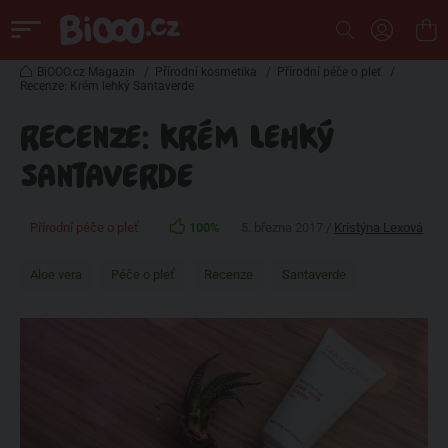
BiOOO.cz Magazin
/
Přírodní kosmetika
/
Přírodní péče o pleť
/
Recenze: Krém lehký Santaverde
RECENZE: KRÉM LEHKÝ
SANTAVERDE
Přírodní péče o pleť
100%
5. března 2017 /
Kristýna Lexová
Aloe vera
Péče o pleť
Recenze
Santaverde