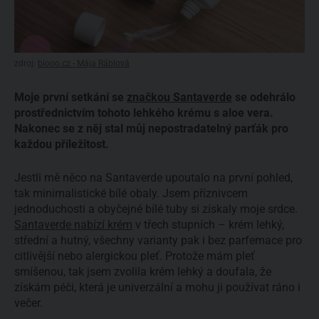
zdroj:
biooo.cz - Mája Ráblová
Moje první setkání se
značkou Santaverde
se odehrálo
prostřednictvím tohoto lehkého krému s aloe vera.
Nakonec se z něj stal můj nepostradatelný parťák pro
každou příležitost.
Jestli mě něco na Santaverde upoutalo na první pohled,
tak minimalistické bílé obaly. Jsem příznivcem
jednoduchosti a obyčejné bílé tuby si získaly moje srdce.
Santaverde nabízí krém
v třech stupních – krém lehký,
střední a hutný, všechny varianty pak i bez parfemace pro
citlivější nebo alergickou pleť. Protože mám pleť
smíšenou, tak jsem zvolila krém lehký a doufala, že
získám péči, která je univerzální a mohu ji používat ráno i
večer.