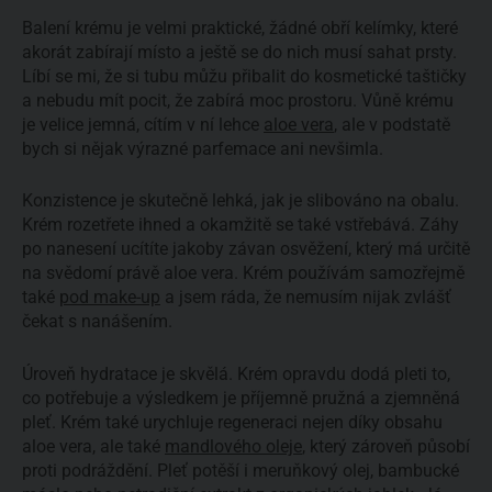
Balení krému je velmi praktické, žádné obří kelímky, které
akorát zabírají místo a ještě se do nich musí sahat prsty.
Líbí se mi, že si tubu můžu přibalit do kosmetické taštičky
a nebudu mít pocit, že zabírá moc prostoru. Vůně krému
je velice jemná, cítím v ní lehce
aloe vera
, ale v podstatě
bych si nějak výrazné parfemace ani nevšimla.
Konzistence je skutečně lehká, jak je slibováno na obalu.
Krém rozetřete ihned a okamžitě se také vstřebává. Záhy
po nanesení ucítíte jakoby závan osvěžení, který má určitě
na svědomí právě aloe vera. Krém používám samozřejmě
také
pod make-up
a jsem ráda, že nemusím nijak zvlášť
čekat s nanášením.
Úroveň hydratace je skvělá. Krém opravdu dodá pleti to,
co potřebuje a výsledkem je příjemně pružná a zjemněná
pleť. Krém také urychluje regeneraci nejen díky obsahu
aloe vera, ale také
mandlového oleje
, který zároveň působí
proti podráždění. Pleť potěší i meruňkový olej, bambucké