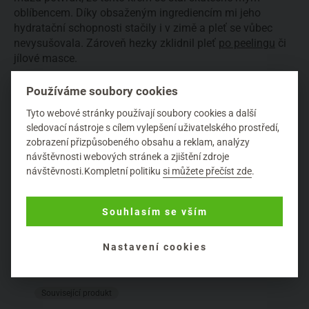
oblíbencem. Díky obsaženým ingrediencím mi jeho
hydratační schopnosti stačily i v zimě a pleť se vůbec
nevysušovala. Zároveň hezky zklidnil pleť
po peelingu
či
jílové masce.
Používáme soubory cookies
Tyto webové stránky používají soubory cookies a další
sledovací nástroje s cílem vylepšení uživatelského prostředí,
zobrazení přizpůsobeného obsahu a reklam, analýzy
návštěvnosti webových stránek a zjištění zdroje
návštěvnosti.Kompletní politiku
si můžete přečíst zde
.
Souhlasím se vším
Nastavení cookies
Související produkt