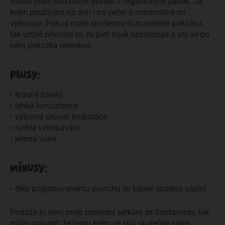
máslo nebo netradiční extrakt z organických jablek. Já
krém používám na den i na večer a maximálně mi
vyhovuje. Pokud máte smíšenou či mastnější pokožku,
tak určitě přivítáte to, že pleť nijak nezatěžuje a ani se po
něm pokožka neleskne.
PLUSY:
krásné balení
lehká konzistence
výborná úroveň hydratace
rychlé vstřebávání
jemná vůně
MÍNUSY:
díky pogumovanému povrchu se balení snadno ušpiní
Protože to není moje poslední setkání se Santaverde, tak
můžu potvrdit, že tento krém se stal skutečně mým