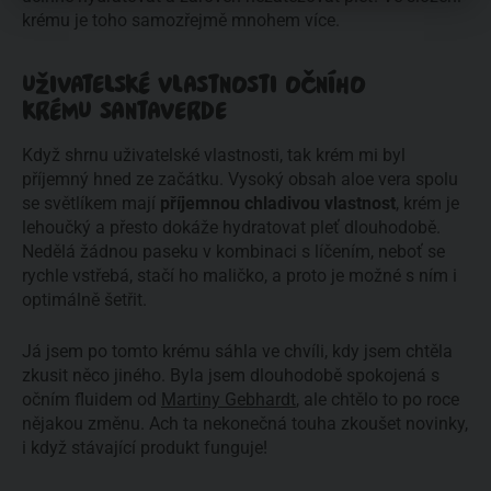
krému je toho samozřejmě mnohem více.
UŽIVATELSKÉ VLASTNOSTI OČNÍHO
KRÉMU SANTAVERDE
Když shrnu uživatelské vlastnosti, tak krém mi byl
příjemný hned ze začátku. Vysoký obsah aloe vera spolu
se světlíkem mají
příjemnou chladivou vlastnost
, krém je
lehoučký a přesto dokáže hydratovat pleť dlouhodobě.
Nedělá žádnou paseku v kombinaci s líčením, neboť se
rychle vstřebá, stačí ho maličko, a proto je možné s ním i
optimálně šetřit.
Já jsem po tomto krému sáhla ve chvíli, kdy jsem chtěla
zkusit něco jiného. Byla jsem dlouhodobě spokojená s
očním fluidem od
Martiny Gebhardt
, ale chtělo to po roce
nějakou změnu. Ach ta nekonečná touha zkoušet novinky,
i když stávající produkt funguje!