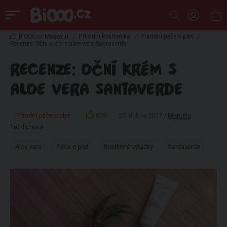
BiOOO.cz Magazin
/
Přírodní kosmetika
/
Přírodní péče o pleť
/
Recenze: Oční krém s aloe vera Santaverde
RECENZE: OČNÍ KRÉM S
ALOE VERA SANTAVERDE
Přírodní péče o pleť
83%
27. dubna 2017 /
Marcela
Fröhlichová
Aloe vera
Péče o pleť
Rostlinné výtažky
Santaverde