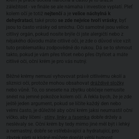
záležitost - ve finále se ale námaha i investice vyplatí. Pleť
kolem očí je totiž
nejtenčí
a je
velice náchylná k
dehydrataci
, také proto
se zde nejvíce tvoří vrásky
, byť
jsou to často vrásky od smíchu. Oči samotné jsou velice
citlivý orgán, pokud nosíte brýle či jste alergičtí nebo z
nějakého důvodu máte citlivé oči, je zde o důvod více vzít
tuto problematiku zodpovědně do rukou. Dá se to shrnout
takto, pokud je vám přes třicet nebo přes čtyřicet a máte
citlivé oči, oční krém je pro vás nutný.
Běžné krémy nemusí vyhovovat právě citlivému okolí a
sliznici očí, protože mohou obsahovat
dráždivé složky
nebo vůně. To, co snesete na zbytku obličeje nemusíte
snést na jemné pokožce kolem očí. A řekla bych, že je zde
ještě jeden argument, pokud se líčíte každý den nebo
velmi často, je důležité aby oční krém jaksi neumastil oční
víčko, aby líčení -
stíny, linky a řasenka
dobře držely a
neslévaly se. Oční krém by tedy mimo jiné měl být i lehký
a nemastný, dobře se vstřebávající a hydratující, pro
zbytek pleti
si klidně můžete dopřát větší hutnost.