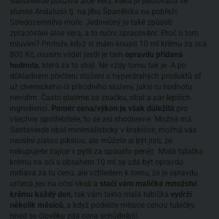
Santaverde používá aloe vera, která je pěstována ve
slunné Andalusii tj. na jihu Španělska na pobřeží
Středozemního moře. Jedinečný je také způsob
zpracování aloe vera, a to ruční zpracování. Proč o tom
mluvím? Protože když si mám koupit 10 ml krému za cca
800 Kč, musím vědět jestli je tam
opravdu přidaná
hodnota
, která za to stojí. Ne vždy tomu tak je. A po
důkladném přečtení složení u hyperdrahých produktů ať
už chemického či přírodního složení, jaksi tu hodnotu
nevidím. Často platíme za značku, obal a pár lepších
ingrediencí.
Poměr cena/výkon je však důležitá
pro
všechny spotřebitele, to se asi shodneme. Možná má
Santaverde obal minimalistický v krabičce, možná vás
neoslní zlatou pikslou, ale můžete si být jisti, že
nekupujete zajíce v pytli za spoustu peněz. Malá tubička
krému na oči s obsahem 10 ml se zdá být opravdu
mrňavá za tu cenu, ale vzhledem k tomu, že je opravdu
určena jen na oční okolí a
stačí vám maličké množství
krému každý den
, tak vám takto malá tubička
vydrží
několik měsíců
, a když podělíte měsíce cenou tubičky,
hned se člověku zdá cena schůdnější.