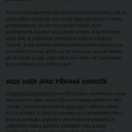
To jsou mé argumenty pro používání očního krému, neb já
mám velmi citlivé oči, slzí mi při větru, při slunci, v metru
prostě kdykoliv se jim zrovna něco nelíbí, jsem
světloplachá, krátkozraká, prostě citlivka. A kromě toho
moje pleť už překročila pomyslnou věkovou hranici
čtyřicet. A tak vybírám krémy hodně pečlivě a pravdou je,
že máloco mi sedí, ale to, co mi vyhovuje, už pak nedám
dlouhodobě z ruky. Jako třeba oční krém od Santaverde
bez parfemace pro citlivou pleť!
ALOE VERA JAKO PŘIDANÁ HODNOTA
O
značce Santaverde
jste mohli slyšet v souvislosti s aloe
vera, protože aloe vera je alfou a omegou přípravků této
značky. Santaverde používá
aloe vera
v základu všech
svých výrobků a takto se vymyká na kosmetickém trhu s
běžnou produkcí, protože v drtivé většině produktů je
základem voda a glycerin, případně voda a oleje.