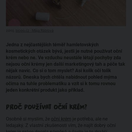
zdroj:
biooo.cz - Mája Ráblová
Jedna z nejčastějších téměř hamletovských
kosmetických otázek bývá, jestli je nutné používat oční
krém nebo ne. Ve vzduchu neustále létají pochyby zda
nejsou oční krémy jen další marketingový tah a péče tak
nějak navíc. Co si o tom myslet? Asi kolik očí tolik
názorů. Dneska bych chtěla nabídnout pohled mýma
očima na tuhle problematiku a vzít si k tomu rovnou
jeden konkrétní produkt jako příklad.
PROČ POUŽÍVAT OČNÍ KRÉM?
Osobně si myslím, že
oční krém
je potřeba, ale ne
ledajaký. Z vlastní zkušenosti vím, že najít dobrý oční
krém je práce docela náročná a často je to dražší