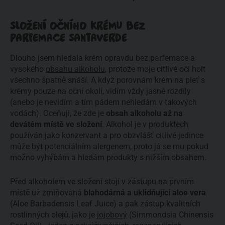
SLOŽENÍ OČNÍHO KRÉMU BEZ
PARFEMACE SANTAVERDE
Dlouho jsem hledala krém opravdu bez parfemace a
vysokého
obsahu alkoholu
, protože moje citlivé oči holt
všechno špatně snáší. A když porovnám krém na pleť s
krémy pouze na oční okolí, vidím vždy jasně rozdíly
(anebo je nevidím a tím pádem nehledám v takových
vodách). Oceňuji, že zde je
obsah alkoholu až na
devátém místě ve složení
. Alkohol je v produktech
používán jako konzervant a pro obzvlášť citlivé jedince
může být potenciálním alergenem, proto já se mu pokud
možno vyhýbám a hledám produkty s nižším obsahem.
Před alkoholem ve složení stojí v zástupu na prvním
místě už zmiňovaná
blahodárná a uklidňující aloe vera
(Aloe Barbadensis Leaf Juice) a pak zástup kvalitních
rostlinných olejů, jako je
jojobový
(Simmondsia Chinensis