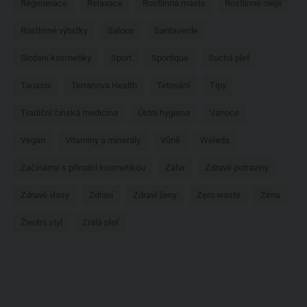
Regenerace
Relaxace
Rostlinná másla
Rostlinné oleje
Rostlinné výtažky
Saloos
Santaverde
Složení kosmetiky
Sport
Sportique
Suchá pleť
Taoasis
Terranova Health
Tetování
Tipy
Tradiční čínská medicína
Ústní hygiena
Vánoce
Vegan
Vitaminy a minerály
Vůně
Weleda
Začínáme s přírodní kosmetikou
Zahir
Zdravé potraviny
Zdravé vlasy
Zdraví
Zdraví ženy
Zero waste
Zima
Životní styl
Zralá pleť