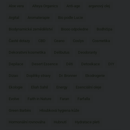
Aloe vera
Alteya Organics
Anti-age
arganový olej
Argital
Aromaterapie
Bio podle Lucie
Biodynamické zemědělství
Biooo odpoledne
BodhiSpa
Časté dotazy
CBD
Ceano
Coslys
Cosmetika
Dekorativní kosmetika
Delibutus
Deodoranty
Depilace
Desert Essence
Děti
Detoxikace
DIY
Dizao
Doplňky stravy
Dr. Bronner
Ekodrogerie
Ekologie
Eliah Sahil
Energy
Esenciální oleje
Evolve
Faith in Nature
Faran
Farfalla
Green Barbès
Hloubková hygiena kůže
Hormonální rovnováha
Hubnutí
Hydratace pleti