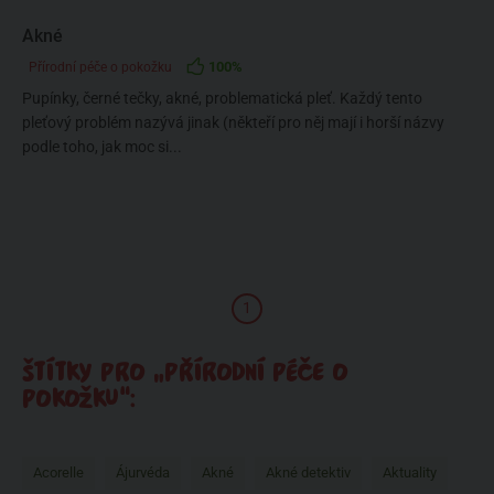
Akné
100%
Přírodní péče o pokožku
Pupínky, černé tečky, akné, problematická pleť. Každý tento
pleťový problém nazývá jinak (někteří pro něj mají i horší názvy
podle toho, jak moc si...
1
ŠTÍTKY PRO „PŘÍRODNÍ PÉČE O
POKOŽKU“:
Acorelle
Ájurvéda
Akné
Akné detektiv
Aktuality