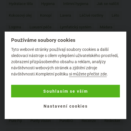
Hydratace těla
Hygiena
Intimní hygiena
Jak se nalíčit
Kokosový olej
Konopí
Lavera
Léčivé rostliny
Léto
Logona
Luxusní péče
Lymfatický systém
Mádara
Malki
Martina Gebhardt
Mastic Spa
Masticha
Používáme soubory cookies
Tyto webové stránky používají soubory cookies a další
Minerální make-up
Naobay
Natura Siberica
New in
sledovací nástroje s cílem vylepšení uživatelského prostředí,
zobrazení přizpůsobeného obsahu a reklam, analýzy
Nobilis Tilia
Opalování
Péče o nehty
Péče o nohy
návštěvnosti webových stránek a zjištění zdroje
návštěvnosti.Kompletní politiku
si můžete přečíst zde
.
Péče o pleť
Péče o rty
Péče o ruce
Péče o tělo
Péče o vlasy
Péče o zuby
Pleťové krémy
Prázdniny
Souhlasím se vším
Přírodní vůně
Přírodní značky
Pro muže
Nastavení cookies
problematická pleť
Prospěšné látky
Psychická pohoda
Pure Fiji
Purity Vision
PuroBIO
Recenze
Redecker