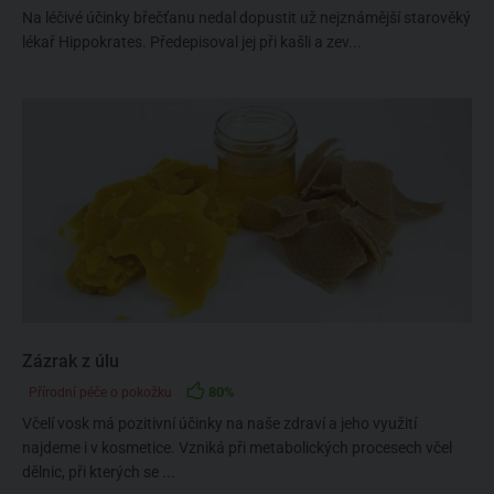
Na léčivé účinky břečťanu nedal dopustit už nejznámější starověký
lékař Hippokrates. Předepisoval jej při kašli a zev...
Zázrak z úlu
80%
Přírodní péče o pokožku
Včelí vosk má pozitivní účinky na naše zdraví a jeho využití
najdeme i v kosmetice. Vzniká při metabolických procesech včel
dělnic, při kterých se ...