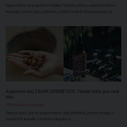
Zapomeňte na populární hlášku “Každá změna vede k horšímu”.
Naopak, změny jsou užitečné, zvláště mají-li nás posunout vp...
Arganový olej ZAHIR COSMETICS: Tekuté zlato pro celé
tělo
Přírodní péče o pokožku
Tekuté zlato, jak se arganovému oleji přezdívá, je plné omega 3
mastných kyselin, vitamínů skupiny A...