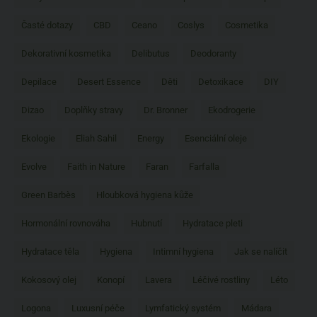
Časté dotazy
CBD
Ceano
Coslys
Cosmetika
Dekorativní kosmetika
Delibutus
Deodoranty
Depilace
Desert Essence
Děti
Detoxikace
DIY
Dizao
Doplňky stravy
Dr. Bronner
Ekodrogerie
Ekologie
Eliah Sahil
Energy
Esenciální oleje
Evolve
Faith in Nature
Faran
Farfalla
Green Barbès
Hloubková hygiena kůže
Hormonální rovnováha
Hubnutí
Hydratace pleti
Hydratace těla
Hygiena
Intimní hygiena
Jak se nalíčit
Kokosový olej
Konopí
Lavera
Léčivé rostliny
Léto
Logona
Luxusní péče
Lymfatický systém
Mádara