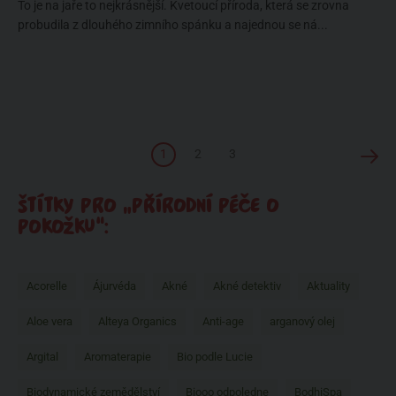
To je na jaře to nejkrásnější. Kvetoucí příroda, která se zrovna
probudila z dlouhého zimního spánku a najednou se ná...
1
2
3
ŠTÍTKY PRO „PŘÍRODNÍ PÉČE O
POKOŽKU“:
Acorelle
Ájurvéda
Akné
Akné detektiv
Aktuality
Aloe vera
Alteya Organics
Anti-age
arganový olej
Argital
Aromaterapie
Bio podle Lucie
Biodynamické zemědělství
Biooo odpoledne
BodhiSpa