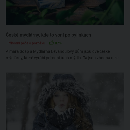
České mýdlárny, kde to voní po bylinkách
87%
Přírodní péče o pokožku
Almara Soap a Mýdlárna Levandulový dům jsou dvě české
mýdlárny, které vyrábí přírodní tuhá mýdla. Ta jsou vhodná neje...