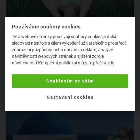
Používáme soubory cookies
Tyto webové stránky používají soubory cookies a další
sledovací nástroje s cílem vylepšení uživatelského prostředí,
zobrazení přizpůsobeného obsahu a reklam, analýzy
návštěvnosti webových stránek a zjištění zdroje
4 mýty v kosmetice, kterým možná věříte
návštěvnosti.Kompletní politiku
si můžete přečíst zde
.
78%
Přírodní péče o pokožku
Znáte to. Je to napsané na obalu, je to třeba napsané i v časopise,
Souhlasím se vším
možná vám to poradí i nějaká ta blogerka na YouTu...
Nastavení cookies