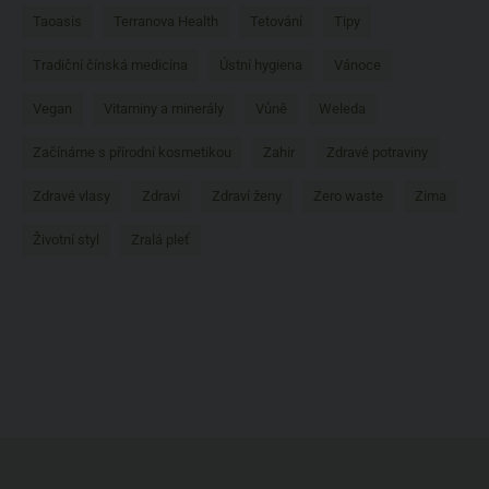
Taoasis
Terranova Health
Tetování
Tipy
Tradiční čínská medicína
Ústní hygiena
Vánoce
Vegan
Vitaminy a minerály
Vůně
Weleda
Začínáme s přírodní kosmetikou
Zahir
Zdravé potraviny
Zdravé vlasy
Zdraví
Zdraví ženy
Zero waste
Zima
Životní styl
Zralá pleť