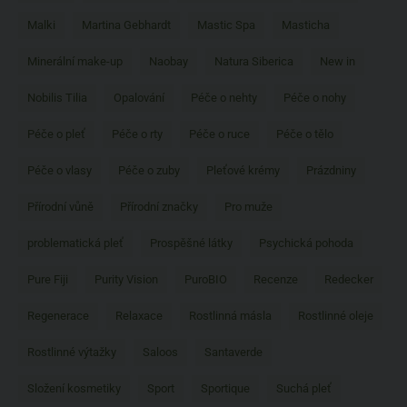
Malki
Martina Gebhardt
Mastic Spa
Masticha
Minerální make-up
Naobay
Natura Siberica
New in
Nobilis Tilia
Opalování
Péče o nehty
Péče o nohy
Péče o pleť
Péče o rty
Péče o ruce
Péče o tělo
Péče o vlasy
Péče o zuby
Pleťové krémy
Prázdniny
Přírodní vůně
Přírodní značky
Pro muže
problematická pleť
Prospěšné látky
Psychická pohoda
Pure Fiji
Purity Vision
PuroBIO
Recenze
Redecker
Regenerace
Relaxace
Rostlinná másla
Rostlinné oleje
Rostlinné výtažky
Saloos
Santaverde
Složení kosmetiky
Sport
Sportique
Suchá pleť