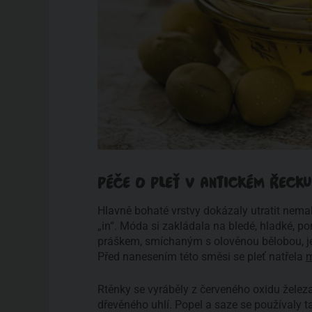
PÉČE O PLEŤ V ANTICKÉM ŘECKU
Hlavně bohaté vrstvy dokázaly utratit nemalé
„in“. Móda si zakládala na bledé, hladké, po
práškem, smíchaným s olověnou bělobou, jej
Před nanesením této směsi se pleť natřela
Rtěnky se vyráběly z červeného oxidu železa
dřevěného uhlí. Popel a saze se používaly ta