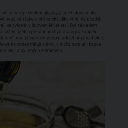
 byl a stále je kvalitní
olivový olej
. Pěstování oliv
 používán jako olej éterický, díky vůni. Až později
ů, ke svícení, v lidovém léčitelství. Byl základem
a čištění pleti a pro dodání hydratace po koupeli.
zlatem“, má úžasnou vlastnost udržet pružnost pleti,
 Řekyně dodnes milují krémy, v nichž není ani kapka
vém oleji a bylinných extraktech.