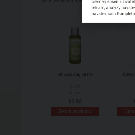
cílem vylepšení uživat
reklam, analýzy návštěv
návštěvnosti.Kompletní
Olivový olej 50 ml
Olivov
50 ml
Saloos
82 Kč
Detail produktu
Deta