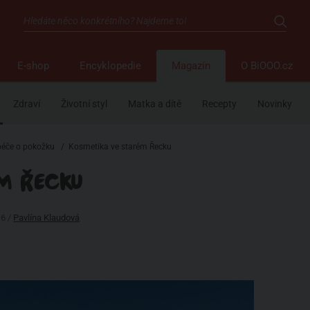
E-shop
Encyklopedie
Magazín
O BiOOO.cz
Zdraví
Životní styl
Matka a dítě
Recepty
Novinky
péče o pokožku
/
Kosmetika ve starém Řecku
ÉM ŘECKU
16 /
Pavlína Klaudová