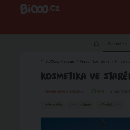
Kosmetika
BiOOO.cz Magazin
/
Přírodní kosmetika
/
Přírodní 
KOSMETIKA VE STAR
Přírodní péče o pokožku
89%
2. srpna 20
Péče o tělo
Péče o vlasy
Přírodní vůně