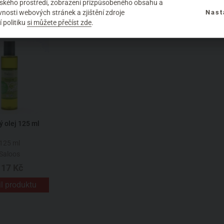
elského prostředí, zobrazení přizpůsobeného obsahu a
nosti webových stránek a zjištění zdroje
Nast
 politiku
si můžete přečíst zde
.
ý olej 125 ml
125 ml
Saloos
117 Kč
il produktu