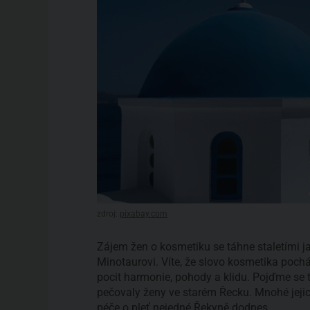
zdroj:
pixabay.com
Zájem žen o kosmetiku se táhne staletími ja
Minotaurovi. Víte, že slovo kosmetika poch
pocit harmonie, pohody a klidu. Pojďme se te
pečovaly ženy ve starém Řecku. Mnohé jejic
péče o pleť
nejedné Řekyně dodnes.