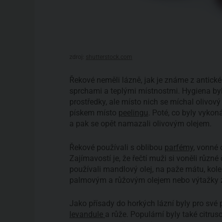
zdroj:
shutterstock.com
Řekové neměli lázně, jak je známe z antické
sprchami a teplými místnostmi. Hygiena byla
prostředky, ale místo nich se míchal olivový
pískem místo
peelingu
. Poté, co byly vykon
a pak se opět namazali olivovým olejem.
Řekové používali s oblibou
parfémy
, vonné 
Zajímavostí je, že řečtí muži si voněli různé
používali mandlový olej, na paže mátu, kolena
palmovým a růžovým olejem nebo výtažky z
Jako přísady do horkých lázní byly pro své 
levandule
a růže. Populární byly také citrus