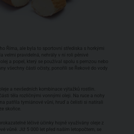
ho Říma, ale byla to sportovní střediska s horkými
 velmi pravidelná, nehrály v ní roli pěnivé
 olej a popel, který se používal spolu s pemzou nebo
ány všechny části očisty, ponořili se Řekové do vody
oleje a nevšedních kombinace výtažků rostlin.
 části těla rozličnými vonnými oleji. Na ruce a nohy
 patřila tymiánové vůni, hruď a čelisti si natírali
e skořice.
prokazatelné léčivé účinky hojně využívány oleje z
ové vůně. Již 5 000 let před naším letopočtem, se