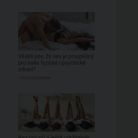
Věděli jste, že sex je prospěšný
pro naše fyzické i psychické
zdraví?
Psychická pohoda
Bez chlupů a ještě udržitelně!