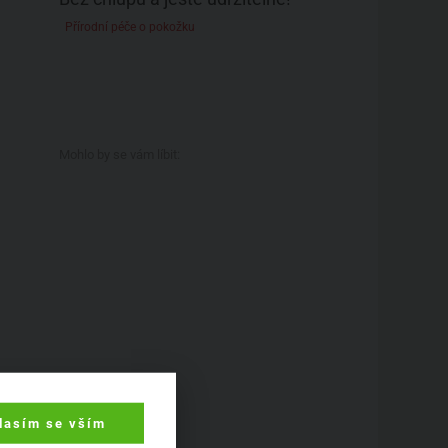
Přírodní péče o pokožku
Mohlo by se vám líbit:
lasím se vším