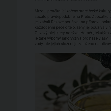
Mízou, protékající kořeny staré řecké kultury,
začalo pravděpodobně na Krétě. Zpočátku byl
jej začali Řekové používat na přípravu pokrm
každodenní péče o tělo, ženy jej používaly n
Olivový olej, který nazýval Homér „tekutým 
je také výborný jako výživa pro naše vlasy.
vody, ale jejich složení je založeno na olivo