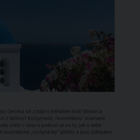
ko červená nit z báje o krétském králi Mínovi a
ází z řečtiny? Kοσμητικός /kosmitikos/ znamená
dy vrátit v čase a podívat se na to, jak o sebe
h kosmetické „vychytávky“ přežily a jsou základem