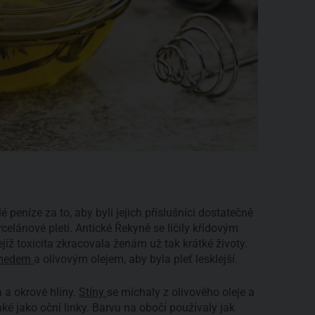
 peníze za to, aby byli jejich příslušníci dostatečně
rcelánové pleti. Antické Řekyně se líčily křídovým
íž toxicita zkracovala ženám už tak krátké životy.
medem
a olivovým olejem, aby byla pleť lesklejší.
 a okrové hlíny.
Stíny
se míchaly z olivového oleje a
ké jako oční linky. Barvu na obočí používaly jak