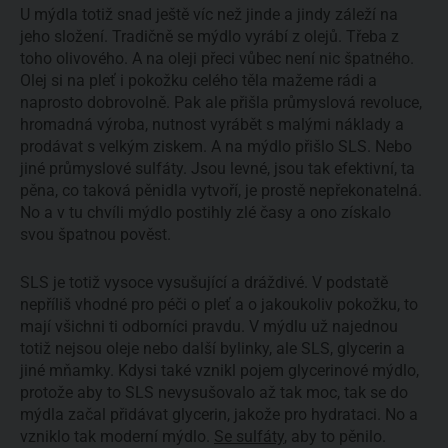
U mýdla totiž snad ještě víc než jinde a jindy záleží na
jeho složení. Tradičně se mýdlo vyrábí z olejů. Třeba z
toho olivového. A na oleji přeci vůbec není nic špatného.
Olej si na pleť i pokožku celého těla mažeme rádi a
naprosto dobrovolně. Pak ale přišla průmyslová revoluce,
hromadná výroba, nutnost vyrábět s malými náklady a
prodávat s velkým ziskem. A na mýdlo přišlo SLS. Nebo
jiné průmyslové sulfáty. Jsou levné, jsou tak efektivní, ta
pěna, co taková pěnidla vytvoří, je prostě nepřekonatelná.
No a v tu chvíli mýdlo postihly zlé časy a ono získalo
svou špatnou pověst.
SLS je totiž vysoce vysušující a dráždivé. V podstatě
nepříliš vhodné pro péči o pleť a o jakoukoliv pokožku, to
mají všichni ti odborníci pravdu. V mýdlu už najednou
totiž nejsou oleje nebo další bylinky, ale SLS, glycerin a
jiné mňamky. Kdysi také vznikl pojem glycerinové mýdlo,
protože aby to SLS nevysušovalo až tak moc, tak se do
mýdla začal přidávat glycerin, jakože pro hydrataci. No a
vzniklo tak moderní mýdlo.
Se sulfáty
, aby to pěnilo.