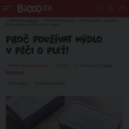
BiOOO.cz Magazin
/
Přírodní kosmetika
/
Přírodní péče o pokožku
/
Proč používat mýdlo v péči o pleť?
PROČ POUŽÍVAT MÝDLO
V PÉČI O PLEŤ?
Přírodní péče o pokožku
52%
17. března 2016 /
Hana
Bartušková
Péče o pleť
Složení kosmetiky