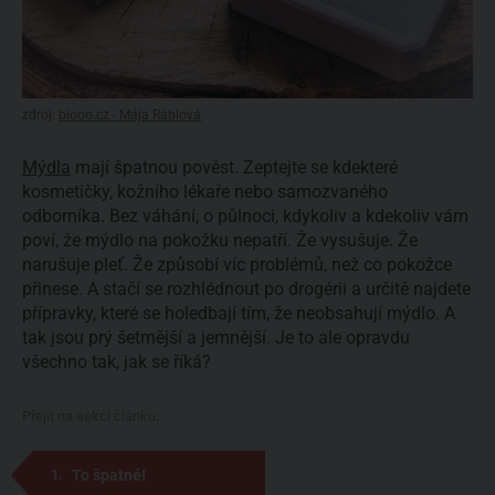
zdroj:
biooo.cz - Mája Ráblová
Mýdla
mají špatnou pověst. Zeptejte se kdekteré
kosmetičky, kožního lékaře nebo samozvaného
odborníka. Bez váhání, o půlnoci, kdykoliv a kdekoliv vám
poví, že mýdlo na pokožku nepatří. Že vysušuje. Že
narušuje pleť. Že způsobí víc problémů, než co pokožce
přinese. A stačí se rozhlédnout po drogérii a určitě najdete
přípravky, které se holedbají tím, že neobsahují mýdlo. A
tak jsou prý šetrnější a jemnější. Je to ale opravdu
všechno tak, jak se říká?
Přejít na sekci článku:
To špatné!