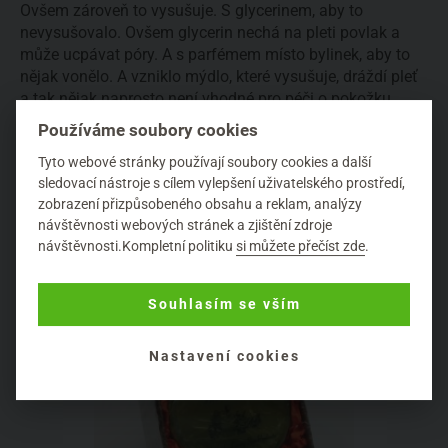
Ovšem zároveň to vysušuje. S glycerinem, aby to
nevysušovalo. Ovšem glycerin nechá na pleti povlak a
může ucpávat póry. A s parfémem místo bylinek, aby to
nějak vonělo. A vzniklo mýdlo, které vysušuje, dráždí pleť
a tak nějak naprosto není vhodné pro péči o pokožku.
Takové mýdlo koupíte v dnešní době běžně v obchodech
Používáme soubory cookies
a na pleť opravdu nepatří.
Tyto webové stránky používají soubory cookies a další
sledovací nástroje s cílem vylepšení uživatelského prostředí,
zobrazení přizpůsobeného obsahu a reklam, analýzy
Další kapitola (2.)
návštěvnosti webových stránek a zjištění zdroje
návštěvnosti.Kompletní politiku
si můžete přečíst zde
.
Souhlasím se vším
Nastavení cookies