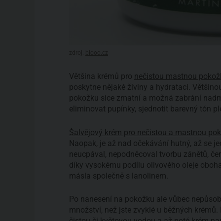
zdroj:
biooo.cz
Většina krémů pro
nečistou mastnou pokož
poskytne nějaké živiny a hydrataci. Většino
pokožku sice zmatní a možná zabrání nadm
eliminovat pupínky, sjednotit barevný tón plet
Šalvějový krém pro nečistou a mastnou po
Naopak, je až nad očekávání hutný, až se 
neucpával, nepodněcoval tvorbu zánětů, čer
díky vysokému podílu olivového oleje ob
másla společně s lanolinem.
Po nanesení na pokožku ale vůbec nepůsobí
množství, než jste zvyklé u běžných krémů
čistou či květovou vodou a až poté krém nan