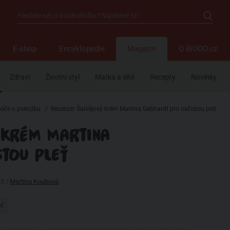
E-shop
Encyklopedie
Magazín
O BiOOO.cz
Zdraví
Životní styl
Matka a dítě
Recepty
Novinky
péče o pokožku
/
Recenze: Šalvějový krém Martina Gebhardt pro nečistou pleť
 KRÉM MARTINA
TOU PLEŤ
15 /
Martina Koubová
eť