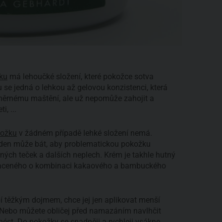
ku
má lehoučké složení, které pokožce sotva
u se jedná o lehkou až gelovou konzistenci, která
ěrnému maštění, ale už nepomůže zahojit a
i, ...
kožku
v žádném případě lehké složení nemá.
jeden může bát, aby problematickou pokožku
ných teček a dalších neplech. Krém je takhle hutný
ohaceného o kombinaci kakaového a bambuckého
 těžkým dojmem, chce jej jen aplikovat menší
. Nebo můžete obličej před namazáním navlhčit
ést. Do pokožky se snadněji a rychleji vsákne.