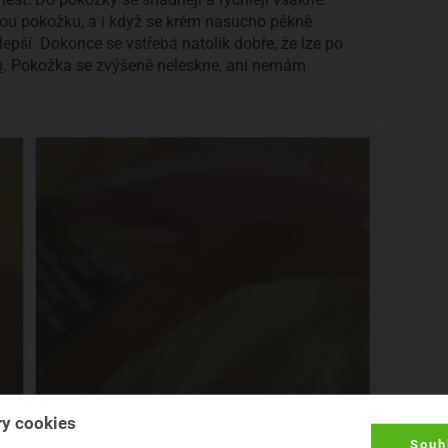
kou pokožku, a i když se krém nasucho pěkně
 lepší. Dokonce se vstřebá natolik dobře, že lze po
p
. Pokožka se zvýšeně neleskne, ani nemám
y cookies
Souh