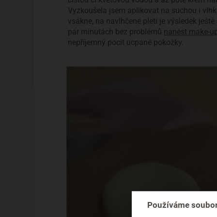
Vyzkoušela jsem aplikovat na suchou i vlh
vsákne, na navlhčené pleti je výsledek ještě
pár minutách bez problémů
nanést make-u
nepříjemný pocit ucpané pokožky.
Používáme soubor