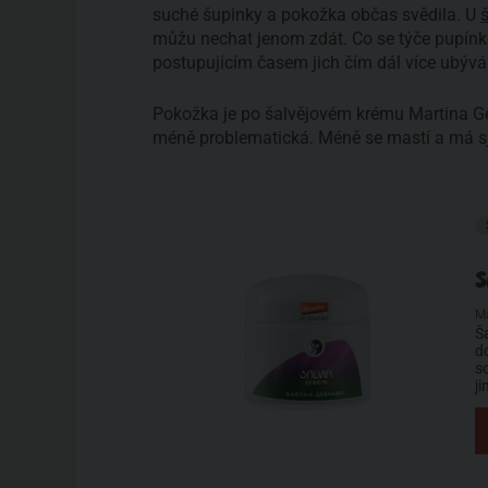
suché šupinky a pokožka občas svědila. U
můžu nechat jenom zdát. Co se týče pupínků
postupujícím časem jich čím dál více ubývá
Pokožka je po šalvějovém krému Martina Ge
méně problematická. Méně se mastí a má sj
S
M
Š
d
s
j