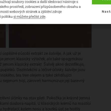
žívají soubory cookies a další sledovací nástroje s
elského prostředí, zobrazení přizpůsobeného obsahu a
nosti webových stránek a zjištění zdroje
Nast
 politiku
si můžete přečíst zde
.
í úspěšně působí extrakt ze šalvěje. A jak už je
je jenom klasický výtažek, ale také spagyrickou
 jenom klasický extrakt. Šalvěj akné dezinfikuje,
 pupínků. Dezinfekční a léčivé účinky šalvěje jsou
nského, tea tree olejem a také zklidňující
nejenom hojí, zároveň harmonizuje její barevný
tivní účinky na stav pleti. Pokožka je krásně jemná
látkami doslova napitá. U klasických krémů na mastící
 hydratací, kolem nosu a koutků úst se tvořily