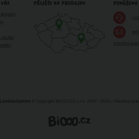
 VÁS
PŘIJĎTE NA PRODEJNU
POMŮŽEME
drogerii
+42
ky
4
inf
1
 složku
Všechny kon
metiky
LambdaSystem
© Copyright BIOOO.CZ s.r.o. 2007 - 2026 / Všechna pr