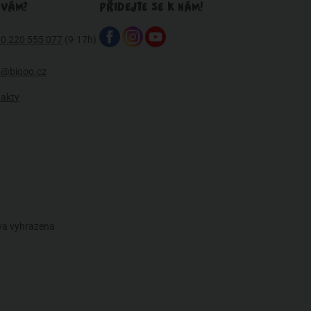
 VÁM?
PŘIDEJTE SE K NÁM!
0 220 555 077
(9-17h)
o@biooo.cz
takty
áva vyhrazena