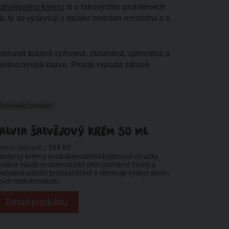
šalvějového krému
si o takovýchto problémech
, ty se vyskytují v daleko menším množství a s
.
bhardt krásně vyživená, zklidněná, zjemněná a
ednocenější barvu. Prostě vypadá zdravě.
Související produkt
ALVIA ŠALVĚJOVÝ KRÉM 50 ML
/ 565 Kč
artina Gebhardt
alvějový krém s antibakteriálními bylinnými výtažky
odává mladé problematické pleti potřebné živiny a
oučasně působí protizánětlivě a eliminuje výskyt akné i
iných nedokonalostí.
Detail produktu