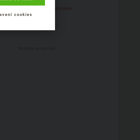
Přírodní dekorativní kosmetika
avení cookies
Mohlo by se vám líbit: