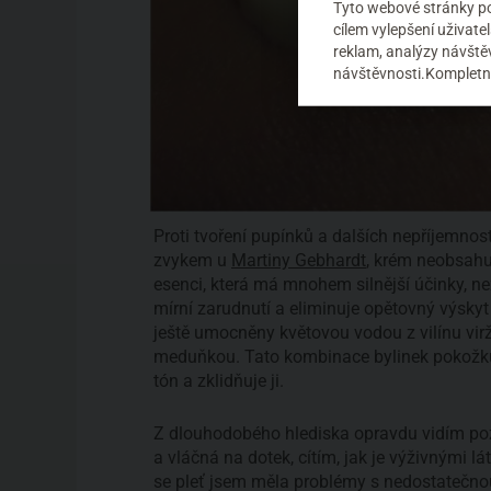
Tyto webové stránky pou
cílem vylepšení uživat
reklam, analýzy návštěv
návštěvnosti.Kompletní
Proti tvoření pupínků a dalších nepříjemnost
zvykem u
Martiny Gebhardt
, krém neobsahu
esenci, která má mnohem silnější účinky, než
mírní zarudnutí a eliminuje opětovný výskyt
ještě umocněny květovou vodou z vilínu virži
meduňkou. Tato kombinace bylinek pokožku 
tón a zklidňuje ji.
Z dlouhodobého hlediska opravdu vidím pozi
a vláčná na dotek, cítím, jak je výživnými 
se pleť jsem měla problémy s nedostatečnou