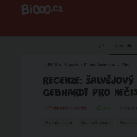
Kosmetika
BiOOO.cz Magazin
/
Přírodní kosmetika
/
Přírodní 
RECENZE: ŠALVĚJOVÝ
GEBHARDT PRO NEČIS
Přírodní péče o pokožku
97%
7. února 20
Hydratace pleti
Martina Gebhardt
Péče o pl