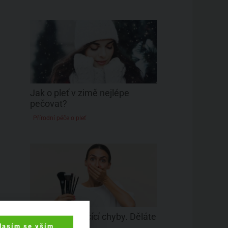
Jak o pleť v zimě nejlépe
pečovat?
Přírodní péče o pleť
4 nejčastější líčící chyby. Děláte
je taky?
lasím se vším