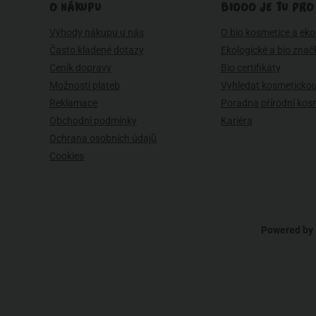
O NÁKUPU
BIOOO JE TU PRO
Výhody nákupu u nás
O bio kosmetice a eko 
Často kladené dotazy
Ekologické a bio znač
Ceník dopravy
Bio certifikáty
Možnosti plateb
Vyhledat kosmetickou
Reklamace
Poradna přírodní kos
Obchodní podmínky
Kariéra
Ochrana osobních údajů
Cookies
Powered by