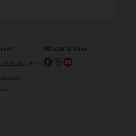
 VÁM?
PŘIDEJTE SE K NÁM!
0 220 555 077
(9-17h)
o@biooo.cz
takty