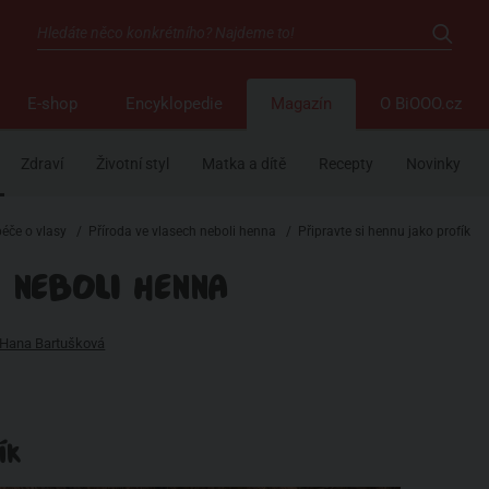
E-shop
Encyklopedie
Magazín
O BiOOO.cz
Zdraví
Životní styl
Matka a dítě
Recepty
Novinky
péče o vlasy
/
Příroda ve vlasech neboli henna
/
Připravte si hennu jako profík
 NEBOLI HENNA
Hana Bartušková
ÍK