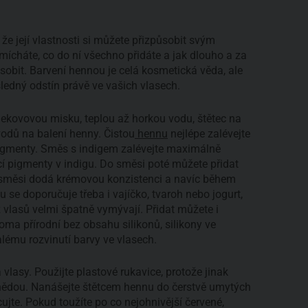
že její vlastnosti si můžete přizpůsobit svým
smícháte, co do ní všechno přidáte a jak dlouho a za
obit. Barvení hennou je celá kosmetická věda, ale
ledný odstín právě ve vašich vlasech.
nekovovou misku, teplou až horkou vodu, štětec na
odů na balení henny. Čistou
hennu
nejlépe zalévejte
 pigmenty. Směs s indigem zalévejte maximálně
ící pigmenty v indigu. Do směsi poté můžete přidat
ý směsi dodá krémovou konzistenci a navíc během
u se doporučuje třeba i vajíčko, tvaroh nebo jogurt,
 z vlasů velmi špatně vymývají. Přidat můžete i
ma přírodní bez obsahu silikonů, silikony ve
alému rozvinutí barvy ve vlasech.
lasy. Použijte plastové rukavice, protože jinak
nědou. Nanášejte štětcem hennu do čerstvě umytých
jte. Pokud toužíte po co nejohnivější červené,