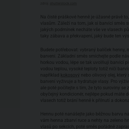
zdroj:
shutterstock.com
Na čisté práškové henně je úžasné právě to, 
vlasům. Záleží na tom, jak si barvící směs 
jakých podmínek necháte vše ve vlasech půs
taky zábava a překvapení, jaký bude ten výs
Budete potřebovat: vybraný balíček henny, 
barvení. Základní směs smíchejte podle náv
horkou vodou, lépe se tak uvolňují barvící
vodou teplou, vysoké teploty totiž ničí barv
například
kokosový
nebo olivový olej, kter
barvení vyživuje a hydratuje vlasy. Pro výživ
ale poté počítejte s tím, že tyto suroviny se
obyčejný kondicionér, nejlépe pokud máte do
vlasech totiž brání henně k přilnutí a dokon
Hennu poté nanášejte jako běžnou barvu na v
vám henna zbarví ruce a nehty na zeleno h
vlasů po sekcích, poté směs pořádně zapracu