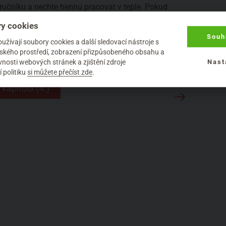
 ručníku a nechte hennu pracovat v teple. Pokud
 uschnout na volném vzduchu. Barvu můžete nechat
y cookies
aximální barvící účinky henna uvolňuje už zhruba po
Souh
asy pouze pečuje. Hennu vymývejte proudem čisté
žívají soubory cookies a další sledovací nástroje s
em.
elského prostředí, zobrazení přizpůsobeného obsahu a
nosti webových stránek a zjištění zdroje
Nast
 politiku
si můžete přečíst zde
.
 kapitola (4.)