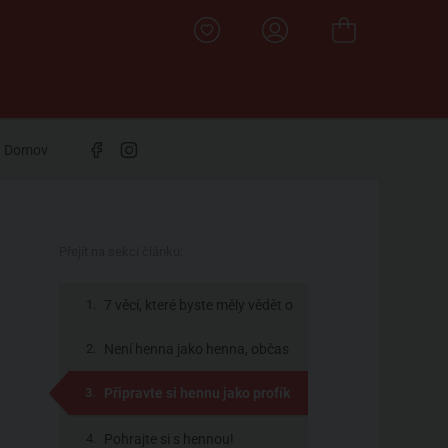
Domov
Přejít na sekci článku:
7 věcí, které byste měly vědět o
henně
Není henna jako henna, občas
to je třeba senna
Připravte si hennu jako profík
Pohrajte si s hennou!