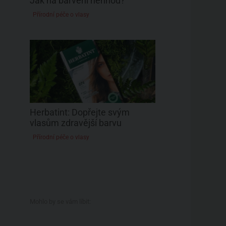
Jak na barvení hennou?
Přírodní péče o vlasy
Herbatint: Dopřejte svým
vlasům zdravější barvu
Přírodní péče o vlasy
Mohlo by se vám líbit: