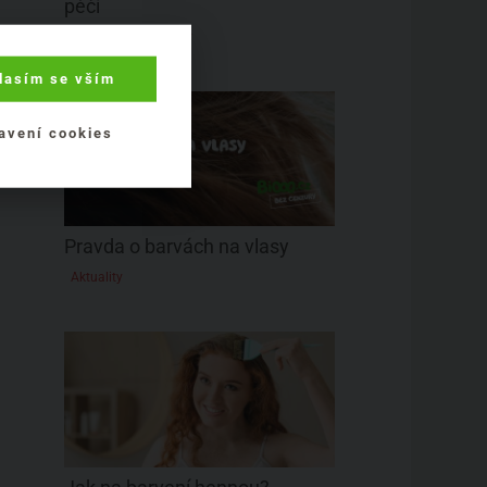
péčí
Přírodní péče o vlasy
lasím se vším
avení cookies
Pravda o barvách na vlasy
Aktuality