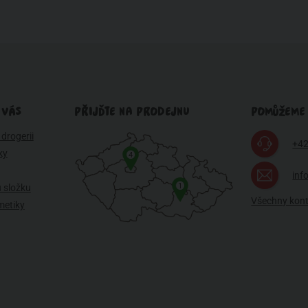
 VÁS
PŘIJĎTE NA PRODEJNU
POMŮŽEME
drogerii
+42
ky
4
inf
1
 složku
Všechny kon
metiky