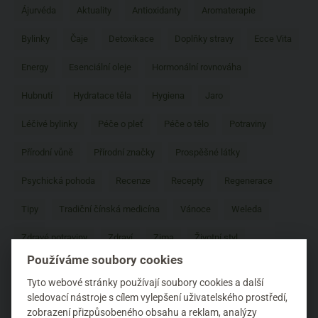
Ájurvéda
Aktuality
Antioxidanty
Aromaterapie
Bylinky
Čaje
Detoxikace
Doplňky stravy
Ecce Vita
Energy
Esenciální oleje
Hormonální rovnováha
Hubnutí
Hydratace těla
Hygiena
Jaro
Léčivé bylinky
Péče o pleť
Péče o tělo
Potraviny
Přírodní vůně
Přírodní značky
Prospěšné látky
Psychická pohoda
Recenze
Recepty
Regenerace
Tipy
Tradiční čínská medicína
Vánoce
Weleda
Zdravé potraviny
Zdraví
Zima
Životní styl
Používáme soubory cookies
Tyto webové stránky používají soubory cookies a další
sledovací nástroje s cílem vylepšení uživatelského prostředí,
zobrazení přizpůsobeného obsahu a reklam, analýzy