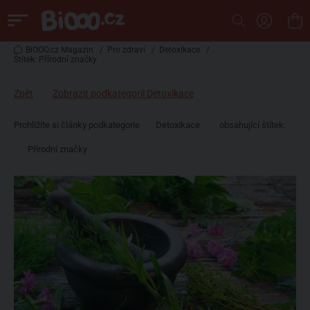
BiOOO.cz Magazin
/
Pro zdraví
/
Detoxikace
/
Štítek: Přírodní značky
Zpět
Zobrazit podkategorii Detoxikace
Prohlížíte si články podkategorie
Detoxikace
obsahující štítek:
Přírodní značky