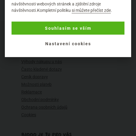
návštěvnosti webových stránek a zjištění zdroje
návštěvnosti.Kompletní politiku
si můžete přečíst zde
.
Souhlasím se vším
Nastavení cookies
O NÁKUPU
Výhody nákupu u nás
Často kladené dotazy
Ceník dopravy
Možnosti plateb
Reklamace
Obchodní podmínky
Ochrana osobních údajů
Cookies
BIOOO JE TU PRO VÁS