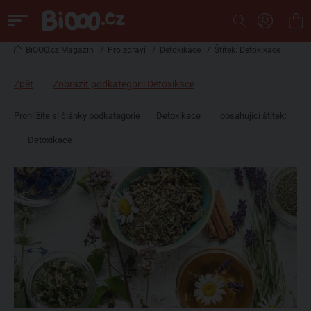
BiOOO.cz Magazin
/
Pro zdraví
/
Detoxikace
/
Štítek: Detoxikace
Zpět
Zobrazit podkategorii Detoxikace
Prohlížíte si články podkategorie
Detoxikace
obsahující štítek:
Detoxikace