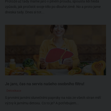
Protože už tady máme jaro v plném proudu, spousta lidí hledá
způsob, jak pročistit svoje tělo po dlouhé zimě. No a proto jsme
dneska tady. Dnes si tot...
Je jaro, čas na servis našeho osobního filtru!
Detoxikace
S prvními jarními slunečními paprsky na nás ze všech stran míří
výzvy k jarnímu detoxu. Co to je? A potřebujem...