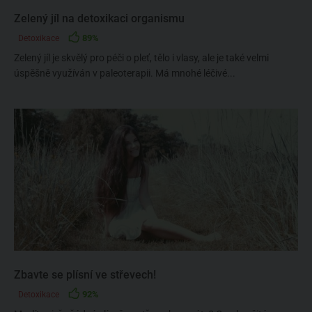
Zelený jíl na detoxikaci organismu
89%
Detoxikace
Zelený jíl je skvělý pro péči o pleť, tělo i vlasy, ale je také velmi
úspěšně využíván v paleoterapii. Má mnohé léčivé...
Zbavte se plísní ve střevech!
92%
Detoxikace