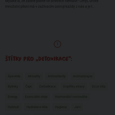
Myslíte si, že žádné plísně ve střevech nemáte? Omyl, určité
množství plísní má v zažívacím ústrojí každý z nás a je t...
1
ŠTÍTKY PRO „DETOXIKACE“:
Ájurvéda
Aktuality
Antioxidanty
Aromaterapie
Bylinky
Čaje
Detoxikace
Doplňky stravy
Ecce Vita
Energy
Esenciální oleje
Hormonální rovnováha
Hubnutí
Hydratace těla
Hygiena
Jaro