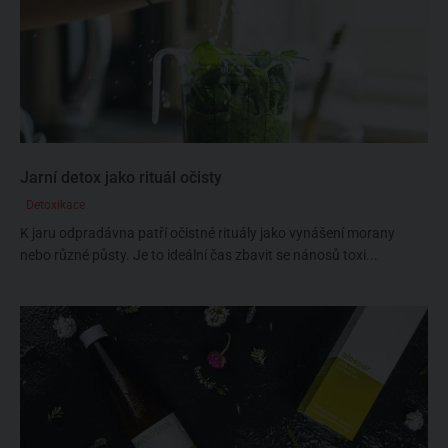
Jarní detox jako rituál očisty
Detoxikace
K jaru odpradávna patří očistné rituály jako vynášení morany
nebo různé půsty. Je to ideální čas zbavit se nánosů toxi...