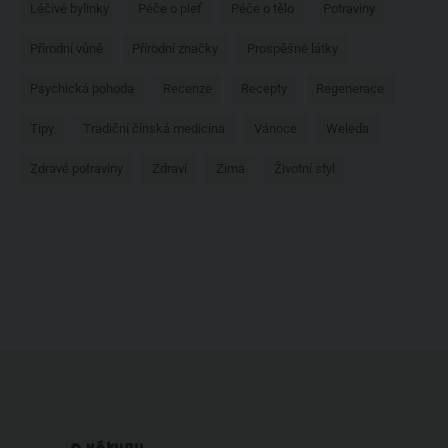
Léčivé bylinky
Péče o pleť
Péče o tělo
Potraviny
Přírodní vůně
Přírodní značky
Prospěšné látky
Psychická pohoda
Recenze
Recepty
Regenerace
Tipy
Tradiční čínská medicína
Vánoce
Weleda
Zdravé potraviny
Zdraví
Zima
Životní styl