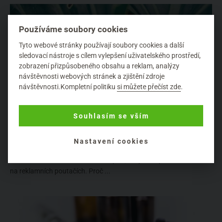
Používáme soubory cookies
Tyto webové stránky používají soubory cookies a další
sledovací nástroje s cílem vylepšení uživatelského prostředí,
zobrazení přizpůsobeného obsahu a reklam, analýzy
návštěvnosti webových stránek a zjištění zdroje
návštěvnosti.Kompletní politiku
si můžete přečíst zde
.
Souhlasím se vším
Očista organismu jako základ zdravého těla, pokožky i
vlasů
Nastavení cookies
100%
Detoxikace
Detox číhá všude - v každém časopise, kdejakém pořadu v televizi i
na reklamních poutačích. Proč ...