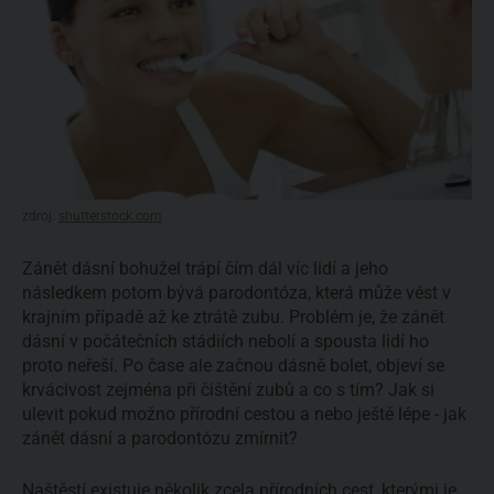
zdroj:
shutterstock.com
Zánět dásní bohužel trápí čím dál víc lidí a jeho
následkem potom bývá parodontóza, která může vést v
krajním případě až ke ztrátě zubu. Problém je, že zánět
dásní v počátečních stádiích nebolí a spousta lidí ho
proto neřeší. Po čase ale začnou dásně bolet, objeví se
krvácivost zejména při čištění zubů a co s tím? Jak si
ulevit pokud možno přírodní cestou a nebo ještě lépe - jak
zánět dásní a parodontózu zmírnit?
Naštěstí existuje několik zcela přírodních cest, kterými je