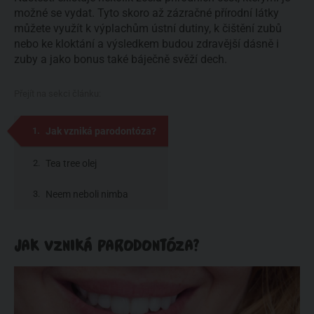
možné se vydat. Tyto skoro až zázračné přírodní látky
můžete využít k výplachům ústní dutiny, k čištění zubů
nebo ke kloktání a výsledkem budou zdravější dásně i
zuby a jako bonus také báječně svěží dech.
Přejít na sekci článku:
Jak vzniká parodontóza?
Tea tree olej
Neem neboli nimba
JAK VZNIKÁ PARODONTÓZA?