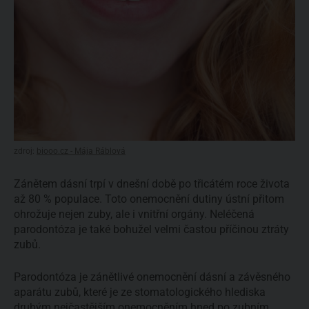
zdroj:
biooo.cz - Mája Ráblová
Zánětem dásní trpí v dnešní době po třicátém roce života
až 80 % populace. Toto onemocnění dutiny ústní přitom
ohrožuje nejen zuby, ale i vnitřní orgány. Neléčená
parodontóza je také bohužel velmi častou příčinou ztráty
zubů.
Parodontóza je zánětlivé onemocnění dásní a závěsného
aparátu zubů, které je ze stomatologického hlediska
druhým nejčastějším onemocněním hned po zubním