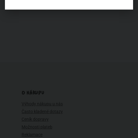
Zdravotní problémy
Zima
Životní styl
O NÁKUPU
Výhody nákupu u nás
Často kladené dotazy
Ceník dopravy
Možnosti plateb
Reklamace