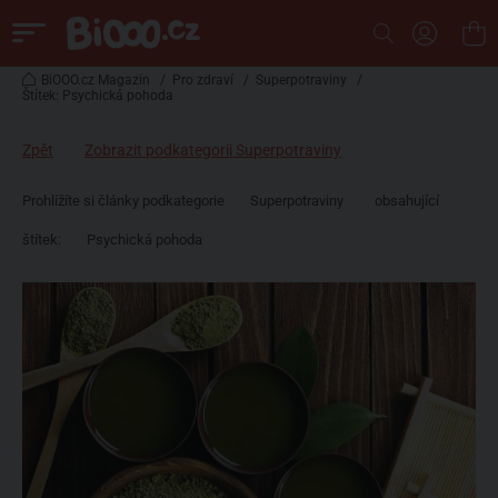
BiOOO.cz Magazin
/
Pro zdraví
/
Superpotraviny
/
Štítek: Psychická pohoda
Zpět
Zobrazit podkategorii Superpotraviny
Prohlížíte si články podkategorie
Superpotraviny
obsahující
štítek:
Psychická pohoda