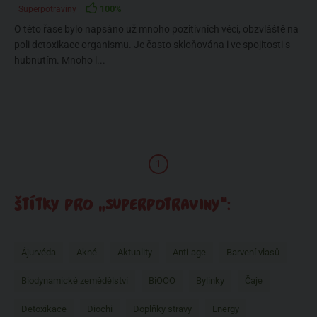
100%
Superpotraviny
O této řase bylo napsáno už mnoho pozitivních věcí, obzvláště na
poli detoxikace organismu. Je často skloňována i ve spojitosti s
hubnutím. Mnoho l...
1
ŠTÍTKY PRO „SUPERPOTRAVINY“:
Ájurvéda
Akné
Aktuality
Anti-age
Barvení vlasů
Biodynamické zemědělství
BiOOO
Bylinky
Čaje
Detoxikace
Diochi
Doplňky stravy
Energy