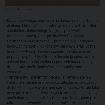
zdroj:
shutterstock.com
Dědičnost
– dispozice ke vzniku křečových žil je bohužel
dědičná. Lidé, kteří se narodí s geneticky křehčími žilami
a slabšími žilními chlopněmi, mají pak vyšší
pravděpodobnost, že se jim křečové žíly vytvoří.
Hormonální nerovnováha
– problémem je nadbytek
ženských hormonů. Ty totiž zvyšují krevní srážlivost a
hrozí tak vytvoření krevní sraženiny, v nejkrajnějším
případě i ucpání žíly. Z tohoto důvodu je nebezpečné i
užívání hormonální antikoncepce. Většina dostupných
druhů totiž uměle dodává do těla ženský hormon
estrogen.
Těhotenství
– během těhotenství si cévní systém a
vůbec celé ženské tělo prochází zatěžkávací zkouškou.
Je totiž třeba vyživovat nejen samotnou matku, ale také
nový právě rostoucí život. Zvyšuje se krevní objem, aby
stačil dopravit dostatek živin pro oba. Navíc, postupem
těhotenství zvětšující se děloha může utiskovat žíly v