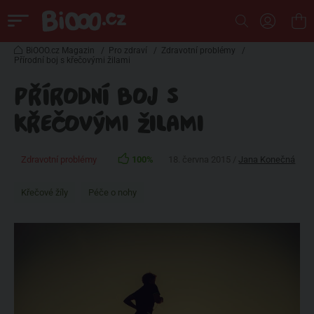
BiOOO.cz Magazin
/
Pro zdraví
/
Zdravotní problémy
/
Přírodní boj s křečovými žilami
PŘÍRODNÍ BOJ S
KŘEČOVÝMI ŽILAMI
Zdravotní problémy
100%
18. června 2015 /
Jana Konečná
Křečové žíly
Péče o nohy