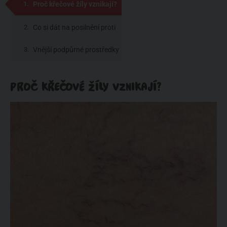
Proč křečové žíly vznikají?
Co si dát na posilnění proti
křečovým žilám
Vnější podpůrné prostředky
PROČ KŘEČOVÉ ŽÍLY VZNIKAJÍ?