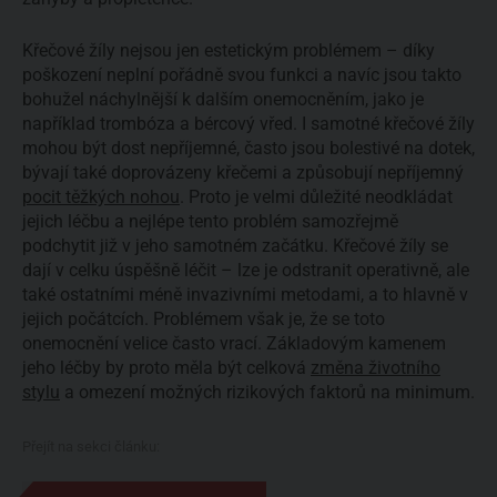
Křečové žíly nejsou jen estetickým problémem – díky
poškození neplní pořádně svou funkci a navíc jsou takto
bohužel náchylnější k dalším onemocněním, jako je
například trombóza a bércový vřed. I samotné křečové žíly
mohou být dost nepříjemné, často jsou bolestivé na dotek,
bývají také doprovázeny křečemi a způsobují nepříjemný
pocit těžkých nohou
. Proto je velmi důležité neodkládat
jejich léčbu a nejlépe tento problém samozřejmě
podchytit již v jeho samotném začátku. Křečové žíly se
dají v celku úspěšně léčit – lze je odstranit operativně, ale
také ostatními méně invazivními metodami, a to hlavně v
jejich počátcích. Problémem však je, že se toto
onemocnění velice často vrací. Základovým kamenem
jeho léčby by proto měla být celková
změna životního
stylu
a omezení možných rizikových faktorů na minimum.
Přejít na sekci článku: