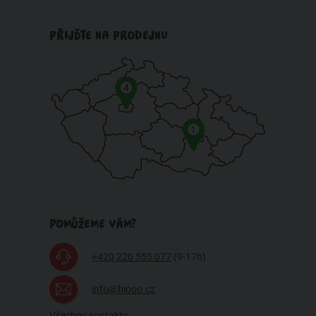
PŘIJĎTE NA PRODEJNU
4
1
POMŮŽEME VÁM?
+420 220 555 077
(9-17h)
info@biooo.cz
Všechny kontakty