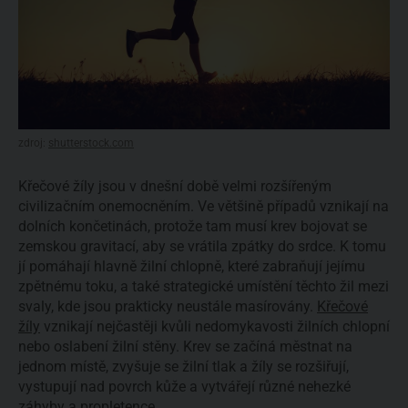
zdroj:
shutterstock.com
Křečové žíly jsou v dnešní době velmi rozšířeným
civilizačním onemocněním. Ve většině případů vznikají na
dolních končetinách, protože tam musí krev bojovat se
zemskou gravitací, aby se vrátila zpátky do srdce. K tomu
jí pomáhají hlavně žilní chlopně, které zabraňují jejímu
zpětnému toku, a také strategické umístění těchto žil mezi
svaly, kde jsou prakticky neustále masírovány.
Křečové
žíly
vznikají nejčastěji kvůli nedomykavosti žilních chlopní
nebo oslabení žilní stěny. Krev se začíná městnat na
jednom místě, zvyšuje se žilní tlak a žíly se rozšiřují,
vystupují nad povrch kůže a vytvářejí různé nehezké
záhyby a propletence.