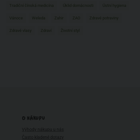
Tradiční čínská medicína
Úklid domácnosti
Ústní hygiena
Vánoce
Weleda
Zahir
ZAO
Zdravé potraviny
Zdravé vlasy
Zdraví
Životní styl
O NÁKUPU
Výhody nákupu u nás
Často kladené dotazy