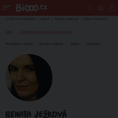
BiOOO.cz Magazin
/
Autoři
/
Renata Ježková/
/
Štítek: Prázdniny
Zpět
Zobrazit všechny články autora
Prohlížíte si autora:
Renata Ježková
Štítek:
Prázdniny
RENATA JEŽKOVÁ