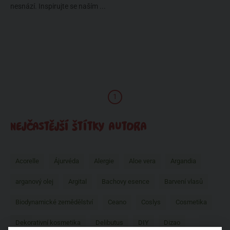
nesnází. Inspirujte se naším ...
1
NEJČASTĚJŠÍ ŠTÍTKY AUTORA
Acorelle
Ájurvéda
Alergie
Aloe vera
Argandia
arganový olej
Argital
Bachovy esence
Barvení vlasů
Biodynamické zemědělství
Ceano
Coslys
Cosmetika
Dekorativní kosmetika
Delibutus
DIY
Dizao