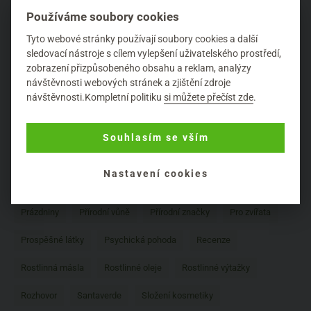
Používáme soubory cookies
Doplňky stravy
Dr. Bronner
Eliah Sahil
Energy
Tyto webové stránky používají soubory cookies a další
Esenciální oleje
Evolve
Faran
Five Fives
Hubnutí
sledovací nástroje s cílem vylepšení uživatelského prostředí,
zobrazení přizpůsobeného obsahu a reklam, analýzy
Hydratace pleti
Hydratace těla
Konopí
Léto
návštěvnosti webových stránek a zjištění zdroje
návštěvnosti.Kompletní politiku
si můžete přečíst zde
.
Lymfatický systém
Mádara
Martina Gebhardt
Mastic Spa
Masticha
Minerální make-up
Naobay
Souhlasím se vším
New in
Nobilis Tilia
Péče o nohy
Péče o pleť
Nastavení cookies
Péče o ruce
Péče o tělo
Péče o vlasy
Planet Pure
Prázdniny
Přírodní vůně
Přírodní značky
Pro zvířata
Prospěšné látky
Psychická pohoda
Recenze
Rostlinná másla
Rostlinné oleje
Rostlinné výtažky
Rozhovor
Santaverde
Složení kosmetiky