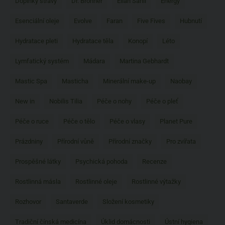
Doplňky stravy
Dr. Bronner
Eliah Sahil
Energy
Esenciální oleje
Evolve
Faran
Five Fives
Hubnutí
Hydratace pleti
Hydratace těla
Konopí
Léto
Lymfatický systém
Mádara
Martina Gebhardt
Mastic Spa
Masticha
Minerální make-up
Naobay
New in
Nobilis Tilia
Péče o nohy
Péče o pleť
Péče o ruce
Péče o tělo
Péče o vlasy
Planet Pure
Prázdniny
Přírodní vůně
Přírodní značky
Pro zvířata
Prospěšné látky
Psychická pohoda
Recenze
Rostlinná másla
Rostlinné oleje
Rostlinné výtažky
Rozhovor
Santaverde
Složení kosmetiky
Tradiční čínská medicína
Úklid domácnosti
Ústní hygiena