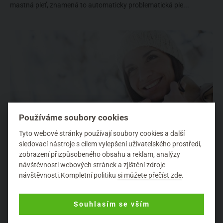
mastná pleť, znamená to automaticky problematická ple...
Používáme soubory cookies
Tyto webové stránky používají soubory cookies a další
sledovací nástroje s cílem vylepšení uživatelského prostředí,
zobrazení přizpůsobeného obsahu a reklam, analýzy
návštěvnosti webových stránek a zjištění zdroje
návštěvnosti.Kompletní politiku
si můžete přečíst zde
.
Péče o rty v zimě
80%
Přírodní péče o pokožku
Souhlasím se vším
Sice to letos na nějaký přehnaný mráz nevypadá, ale rty jsou velmi
namáhanou částí obličeje v každém ročním období a v zimě