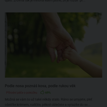
ujalo. Zrovna tak je mnoha lidem jasné, že je rozdíl “př...
Podle nosa poznáš kosa, podle rukou věk
69%
Přírodní péče o pokožku
Možná se vám to už také někdy stalo. Ráno se umyjete, pleť
ošetříte krémem, nalíčíte, pěkně oblečete a vyrazíte do sv...