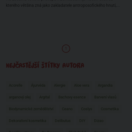
kterého většina zná jako zakladatele antroposofického hnutí,...
1
NEJČASTĚJŠÍ ŠTÍTKY AUTORA
Acorelle
Ájurvéda
Alergie
Aloe vera
Argandia
arganový olej
Argital
Bachovy esence
Barvení vlasů
Biodynamické zemědělství
Ceano
Coslys
Cosmetika
Dekorativní kosmetika
Delibutus
DIY
Dizao