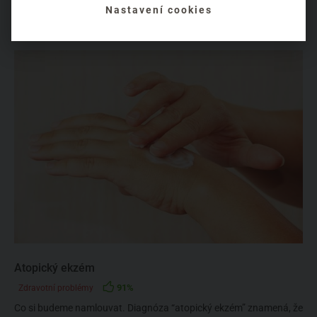
Nastavení cookies
zvlášť. Rty nemají vlas...
Atopický ekzém
91%
Zdravotní problémy
Co si budeme namlouvat. Diagnóza “atopický ekzém” znamená, že