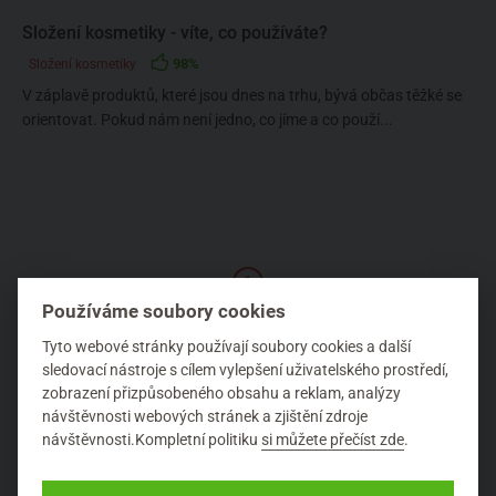
Složení kosmetiky - víte, co používáte?
98%
Složení kosmetiky
V záplavě produktů, které jsou dnes na trhu, bývá občas těžké se
orientovat. Pokud nám není jedno, co jíme a co použí...
1
Používáme soubory cookies
NEJČASTĚJŠÍ ŠTÍTKY AUTORA
Tyto webové stránky používají soubory cookies a další
sledovací nástroje s cílem vylepšení uživatelského prostředí,
zobrazení přizpůsobeného obsahu a reklam, analýzy
návštěvnosti webových stránek a zjištění zdroje
Acorelle
Ájurvéda
Alergie
Aloe vera
Argandia
návštěvnosti.Kompletní politiku
si můžete přečíst zde
.
arganový olej
Argital
Bachovy esence
Barvení vlasů