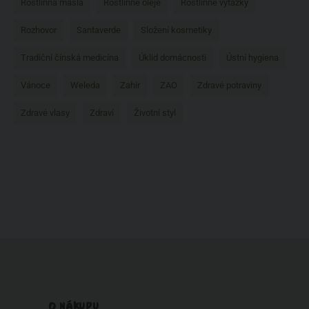
Rostlinná másla
Rostlinné oleje
Rostlinné výtažky
Rozhovor
Santaverde
Složení kosmetiky
Tradiční čínská medicína
Úklid domácnosti
Ústní hygiena
Vánoce
Weleda
Zahir
ZAO
Zdravé potraviny
Zdravé vlasy
Zdraví
Životní styl
O NÁKUPU