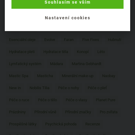
Souhlasím se vším
Biodynamické zemědělství
Ceano
Coslys
Cosmetika
Dekorativní kosmetika
Delibutus
DIY
Dizao
Nastavení cookies
Doplňky stravy
Dr. Bronner
Eliah Sahil
Energy
Esenciální oleje
Evolve
Faran
Five Fives
Hubnutí
Hydratace pleti
Hydratace těla
Konopí
Léto
Lymfatický systém
Mádara
Martina Gebhardt
Mastic Spa
Masticha
Minerální make-up
Naobay
New in
Nobilis Tilia
Péče o nohy
Péče o pleť
Péče o ruce
Péče o tělo
Péče o vlasy
Planet Pure
Prázdniny
Přírodní vůně
Přírodní značky
Pro zvířata
Prospěšné látky
Psychická pohoda
Recenze