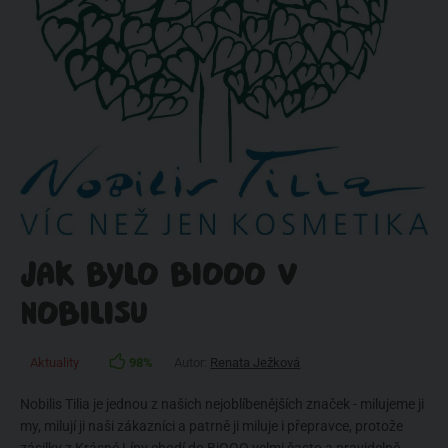
JAK BYLO BIOOO V
NOBILISU
Aktuality
98%
Autor:
Renata Ježková
Nobilis Tilia je jednou z našich nejoblíbenějších značek - milujeme ji
my, milují ji naši zákazníci a patrně ji miluje i přepravce, protože
zásilky z Krásné Lípy chodí do BiOOO velmi často a pravidelně.