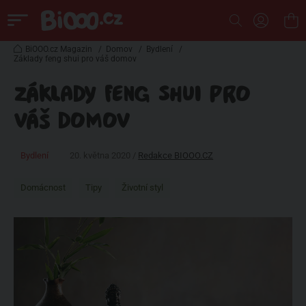
BiOOO.cz Magazin
/
Domov
/
Bydlení
/
Základy feng shui pro váš domov
ZÁKLADY FENG SHUI PRO
VÁŠ DOMOV
Bydlení
20. května 2020 /
Redakce BIOOO.CZ
Domácnost
Tipy
Životní styl