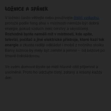
LOŽNICE A SPÁNEK
V ložnici často větrejte nebo používejte 
čistič vzduchu,
protože podle feng shui v místnosti nemůže být dobrá 
energie, pokud vzduch není čerstvý a okysličený. 
Rozhodně byste neměli mít v místnosti, kde spíte, 
televizi, počítač a jiné elektrické přístroje, které kazí tok 
energie
 a zkuste raději odkládat i mobil z nočního stolku. 
Barvy ložnice by měly být zemité a jemné – od béžové po 
tmavě čokoládovou.
Ve svém domově byste se měli hlavně cítit příjemně a 
uvolněně. Proto ho udržujte čistý, zdravý a krásný každý 
den.