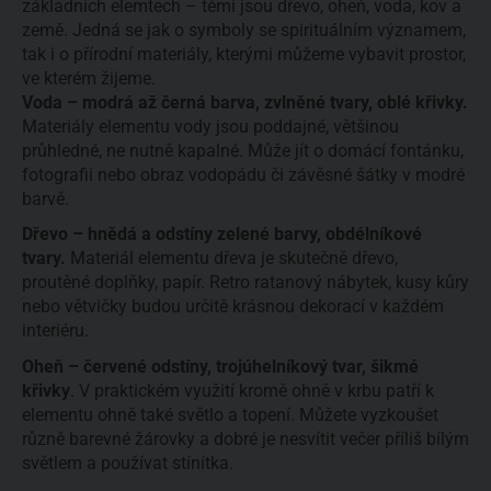
základních elemtech – těmi jsou dřevo, oheň, voda, kov a 
země.
 Jedná se jak o symboly se spirituálním významem, 
tak i o přírodní materiály, kterými můžeme vybavit prostor, 
ve kterém žijeme.
Voda – modrá až černá barva, zvlněné tvary, oblé křivky.
Materiály elementu vody jsou poddajné, většinou 
průhledné, ne nutně kapalné. Může jít o domácí fontánku, 
fotografii nebo obraz vodopádu či závěsné šátky v modré 
barvě. 
Dřevo – hnědá a odstíny zelené barvy, obdélníkové 
tvary. 
Materiál elementu dřeva je skutečně dřevo, 
proutěné doplňky, papír. Retro ratanový nábytek, kusy kůry 
nebo větvičky budou určitě krásnou dekorací v každém 
interiéru.
Oheň – červené odstíny, trojúhelníkový tvar, šikmé 
křivky
. V praktickém využití kromě ohně v krbu patří k 
elementu ohně také světlo a topení. Můžete vyzkoušet 
různě barevné žárovky a dobré je nesvítit večer příliš bílým 
světlem a používat stínítka.