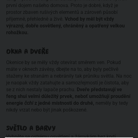
první dojem našeho domova. Proto je dobré, když je 
prostor zbaven rušivých elementů a zá­roveň působí 
příjemně, přehledně a živě. 
Vchod by měl být vždy 
výrazný, dobře osvětlený, chráněný a opatřený velkou 
rohožkou.
OKNA A DVEŘE
Okenice by se měly vždy otevírat směrem ven. Pokud 
máte v oknech závěsy, dbejte na to, aby byly pečlivě 
staženy ke stranám a nebránily tak průniku světla. Na noc 
je naopak vždy zatahujte a samozřejmostí je čistota, aby 
se z nich nestaly lapače prachu. 
Dveře představují ve 
feng shui velmi důležitý prvek, neboť umožňují proudění 
energie 
čchi
 z jedné místnosti do druhé, 
neměly by tedy 
nikdy vrzat nebo být jinak poškozené.
SVĚTLO A BARVY
Vyhněte se ostrému osvětlení a žárovkám bez krytí, 