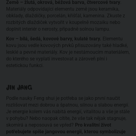
Země – žlutá, okrová, béžová barva, čtvercové tvary
. 
Materiály odpovídající elementu země jsou keramika, 
obklady, dlaždičky, porcelán, křišťál, kamenina. Zkuste z 
rozbitých dlaždiček vytvořit v koupelně mozaiku nebo 
doplnit interiér o nerosty, případně solnou lampu.
Kov – bílá, šedá, kovové barvy, kulaté tvary.
 Elementu 
kovu jsou vedle kovových prvků přisuzovány také hladké, 
lesklé a pevné materiály. Kov je nestárnoucím materiálem, 
do kterého se vyplatí investovat a zároveň plní i 
estetickou funkci. 
JIN JANG
Podle nauky Feng shui je potřeba se jako první naučit 
rozlišovat mezi dobrou a špatnou, silnou a slabou energií. 
Je energie kolem vás nabitá energií, vitalitou a vše je stále 
v pohybu? Nebo naopak cítíte, že vše tak nějak stagnuje, 
skomírá a neposouvá se vpřed? 
Pro kvalitní život 
potřebujete spíše jangovou energii, kterou symbolizuje 