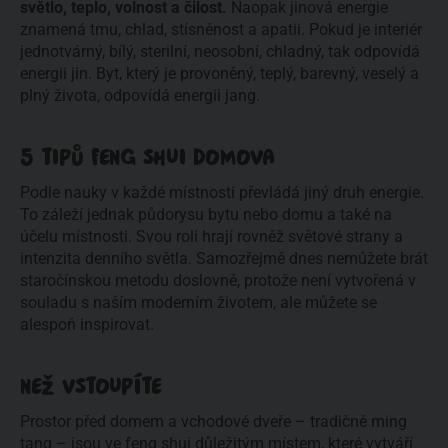
světlo, teplo, volnost a čilost. 
Naopak jinová energie 
znamená tmu, chlad, stísněnost a apatii. Pokud je interiér 
jednotvárný, bílý, sterilní, neosobní, chladný, tak odpovídá 
energii jin. Byt, který je provoněný, teplý, barevný, veselý a 
plný života, odpovídá energii jang.
5 TIPŮ FENG SHUI DOMOVA
Podle nauky v každé místnosti převládá jiný druh energie. 
To záleží jednak půdorysu bytu nebo domu a také na 
účelu místnosti. Svou roli hrají rovněž světové strany a 
intenzita denního světla. Samozřejmě dnes nemůžete brát 
staročínskou metodu doslovně, protože není vytvořená v 
souladu s naším moderním životem, ale můžete se 
alespoň inspirovat.
NEŽ VSTOUPÍTE
Prostor před domem a vchodové dveře – tradičně ming 
tang – jsou ve feng shui důležitým místem, které vytváří 