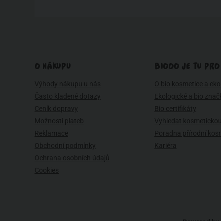
O NÁKUPU
BIOOO JE TU PRO
Výhody nákupu u nás
O bio kosmetice a eko 
Často kladené dotazy
Ekologické a bio znač
Ceník dopravy
Bio certifikáty
Možnosti plateb
Vyhledat kosmetickou
Reklamace
Poradna přírodní kos
Obchodní podmínky
Kariéra
Ochrana osobních údajů
Cookies