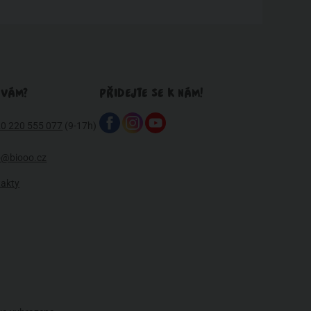
 VÁM?
PŘIDEJTE SE K NÁM!
0 220 555 077
(9-17h)
o@biooo.cz
takty