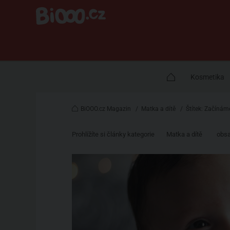
Kosmetika
BiOOO.cz Magazin
/
Matka a dítě
/
Štítek: Začínám
Prohlížíte si články kategorie
Matka a dítě
obsa