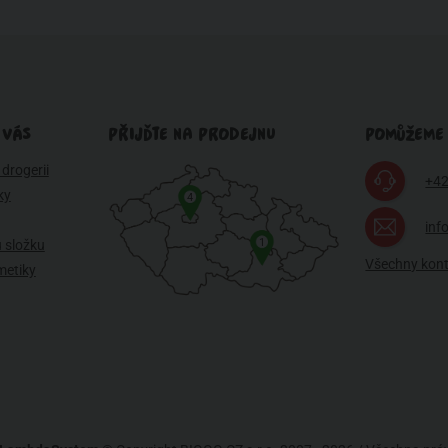
 VÁS
PŘIJĎTE NA PRODEJNU
POMŮŽEME
drogerii
+42
ky
4
inf
1
 složku
Všechny kon
metiky