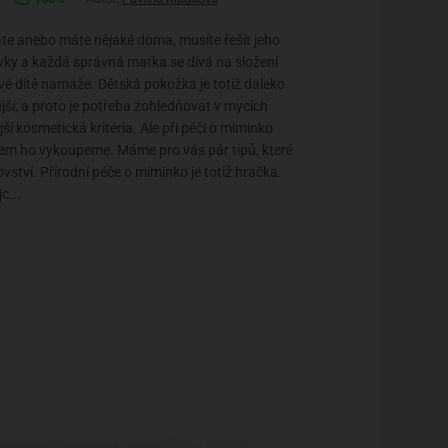
te anebo máte nějaké doma, musíte řešit jeho
ky a každá správná matka se dívá na složení
své dítě namaže. Dětská pokožka je totiž daleko
jší, a proto je potřeba zohledňovat v mycích
jší kosmetická kritéria. Ale při péči o miminko
 čem ho vykoupeme. Máme pro vás pár tipů, které
ství. Přírodní péče o miminko je totiž hračka.
c...