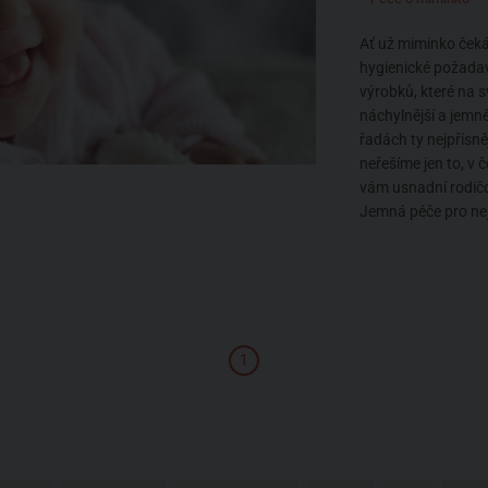
Ať už miminko čeká
hygienické požadav
výrobků, které na 
náchylnější a jemně
řadách ty nejpřísně
neřešíme jen to, v
vám usnadní rodičov
Jemná péče pro nej
1