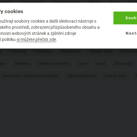
Argital
Aromaterapie
Bachovy esence
Bylinky
Čaje
Časté
y cookies
v
Doplňky stravy
Eko máma
Eko textil
Ekologie
Esenciální
Souh
žívají soubory cookies a další sledovací nástroje s
la
Hygiena
Imunita
Jaro
Kojenecká výživa
Kokosový olej
elského prostředí, zobrazení přizpůsobeného obsahu a
nosti webových stránek a zjištění zdroje
Nast
a praní
Neplodnost
New in
Nobilis Tilia
Opalování
Péče 
 politiku
si můžete přečíst zde
.
d
Potraviny
Prázdniny
Přebalování
Přírodní vůně
Přírodní 
leje
Seborea
Složení kosmetiky
Sport
Sport
Stravování
Začínáme s přírodní kosmetikou
Zdravé potraviny
Zdravé vlasy
Z