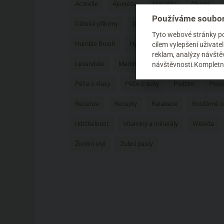
Acorelle
Ájurvéda
Aktuality
Alergie
Používáme soubor
Dětské příkrmy
DIY
Domácnost
Domo
Tyto webové stránky pou
Humble Brush
Hydratace pleti
Hydratace tě
cílem vylepšení uživat
reklam, analýzy návštěv
Levandule
Martina Gebhardt
Miminka
N
návštěvnosti.Kompletní
Péče o vlasy
Péče o zuby
Podzim
Poro
Recenze
Recepty
Relaxace
Rostlinné o
Udržitelnost
Vitaminy a minerály
Weleda
Životní styl
Zubní pasty