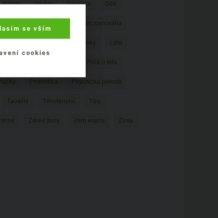
 dotazy
Coslys
Depilace
Děti
 oleje
Henna
Hormonální rovnováha
lasím se vším
Křečové žíly
Léčivé bylinky
Léto
avení cookies
o miminka
Péče o pleť
Péče o tělo
značky
Probiotika
Psychická pohoda
Taoasis
Těhotenství
Tipy
draví
Zdraví ženy
Zero waste
Zima