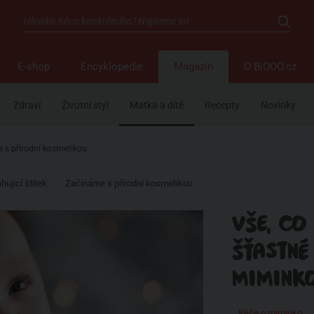
E-shop
Encyklopedie
Magazín
O BiOOO.cz
Zdraví
Životní styl
Matka a dítě
Recepty
Novinky
e s přírodní kosmetikou
hující štítek:
Začínáme s přírodní kosmetikou
VŠE, CO
ŠŤASTNÉ
MIMINK
Péče o miminko