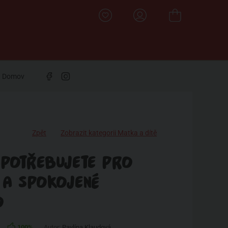
Domov
Zpět
Zobrazit kategorii Matka a dítě
 POTŘEBUJETE PRO
 A SPOKOJENÉ
O
100%
Autor:
Pavlína Klaudová