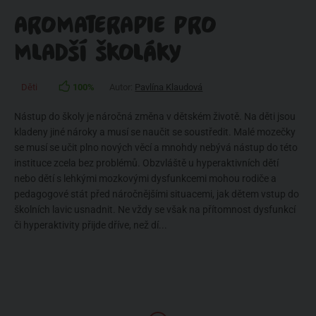
AROMATERAPIE PRO
MLADŠÍ ŠKOLÁKY
Děti
100%
Autor:
Pavlína Klaudová
Nástup do školy je náročná změna v dětském životě. Na děti jsou
kladeny jiné nároky a musí se naučit se soustředit. Malé mozečky
se musí se učit plno nových věcí a mnohdy nebývá nástup do této
instituce zcela bez problémů. Obzvláště u hyperaktivních dětí
nebo dětí s lehkými mozkovými dysfunkcemi mohou rodiče a
pedagogové stát před náročnějšími situacemi, jak dětem vstup do
školních lavic usnadnit. Ne vždy se však na přítomnost dysfunkcí
či hyperaktivity přijde dříve, než dí...