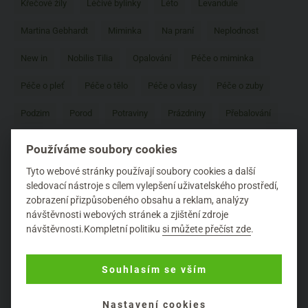
Křečové žíly
Léčivé bylinky
Léto
Levandule
Martina Gebhardt
Miminka
Na praní
Neplodnost
New in
Nobilis Tilia
Opalování
Péče o miminka
Péče o pleť
Péče o tělo
Péče o vlasy
Péče o zuby
Podzim
Porod
Potraviny
Prázdniny
Přebalování
Přírodní vůně
Přírodní značky
Probiotika
Používáme soubory cookies
Psychická pohoda
Recenze
Recepty
Relaxace
Tyto webové stránky používají soubory cookies a další
sledovací nástroje s cílem vylepšení uživatelského prostředí,
Rostlinné oleje
Seborea
Složení kosmetiky
Sport
zobrazení přizpůsobeného obsahu a reklam, analýzy
návštěvnosti webových stránek a zjištění zdroje
Sport
Stravování
Taoasis
Těhotenství
Tipy
návštěvnosti.Kompletní politiku
si můžete přečíst zde
.
Udržitelnost
Vitaminy a minerály
Weleda
Souhlasím se vším
Začínáme s přírodní kosmetikou
Zdravé potraviny
Nastavení cookies
Zdravé vlasy
Zdraví
Zdraví ženy
Zero waste
Zima