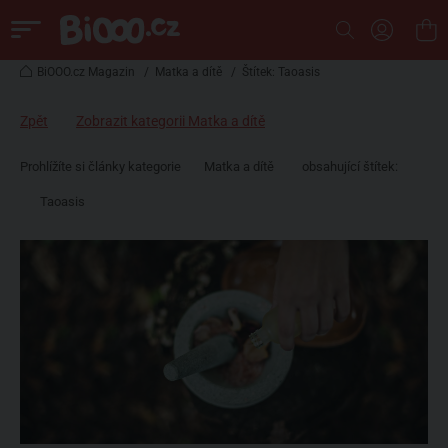
BiOOO.cz Magazin
/
Matka a dítě
/
Štítek: Taoasis
Zpět
Zobrazit kategorii Matka a dítě
Prohlížíte si články kategorie
Matka a dítě
obsahující štítek:
Taoasis