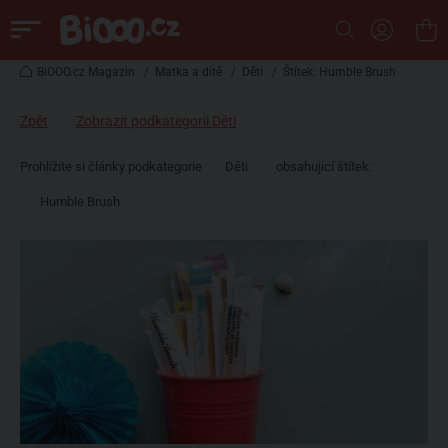
BiOOO.cz Magazin
/
Matka a dítě
/
Děti
/
Štítek: Humble Brush
Zpět
Zobrazit podkategorii Děti
Prohlížíte si články podkategorie
Děti
obsahující štítek:
Humble Brush