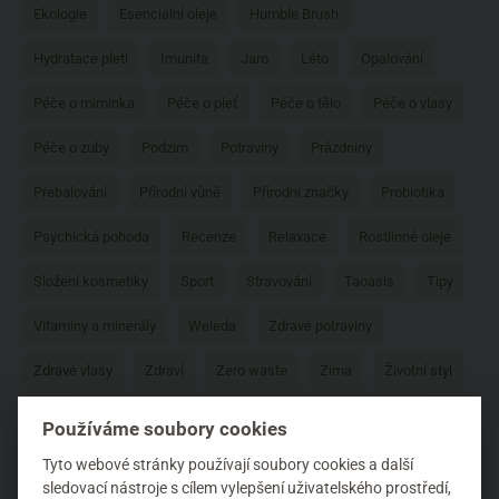
Ekologie
Esenciální oleje
Humble Brush
Hydratace pleti
Imunita
Jaro
Léto
Opalování
Péče o miminka
Péče o pleť
Péče o tělo
Péče o vlasy
Péče o zuby
Podzim
Potraviny
Prázdniny
Přebalování
Přírodní vůně
Přírodní značky
Probiotika
Psychická pohoda
Recenze
Relaxace
Rostlinné oleje
Složení kosmetiky
Sport
Stravování
Taoasis
Tipy
Vitaminy a minerály
Weleda
Zdravé potraviny
Zdravé vlasy
Zdraví
Zero waste
Zima
Životní styl
Zubní pasty
Používáme soubory cookies
Tyto webové stránky používají soubory cookies a další
sledovací nástroje s cílem vylepšení uživatelského prostředí,