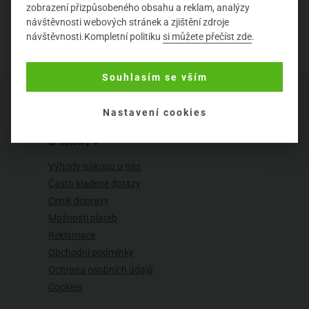
zobrazení přizpůsobeného obsahu a reklam, analýzy
návštěvnosti webových stránek a zjištění zdroje
návštěvnosti.Kompletní politiku
si můžete přečíst zde
.
Souhlasím se vším
Nastavení cookies
O NÁKUPU
Výhody nákupu u nás
Často kladené dotazy
Ceník dopravy
Možnosti plateb
Reklamace
Obchodní podmínky
Ochrana osobních údajů
Cookies