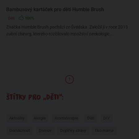
Bambusový kartáček pro děti Humble Brush
100%
Děti
Značka Humble Brush pochází ze Švédska. Založil ji v roce 2013
zubní chirurg, kterého rozčilovalo množství neekologic...
1
ŠTÍTKY PRO „DĚTI“:
Aktuality
Alergie
Aromaterapie
Děti
DIY
Domácnost
Domov
Doplňky stravy
Eko máma