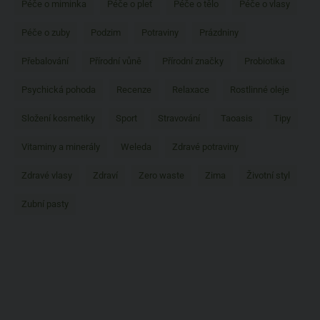
Péče o miminka
Péče o pleť
Péče o tělo
Péče o vlasy
Péče o zuby
Podzim
Potraviny
Prázdniny
Přebalování
Přírodní vůně
Přírodní značky
Probiotika
Psychická pohoda
Recenze
Relaxace
Rostlinné oleje
Složení kosmetiky
Sport
Stravování
Taoasis
Tipy
Vitaminy a minerály
Weleda
Zdravé potraviny
Zdravé vlasy
Zdraví
Zero waste
Zima
Životní styl
Zubní pasty