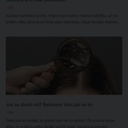
Děti
Každá maminka to zná. Když máte doma malou holčičku, už od
útlého věku chce nosit boty jako maminka, česat se jako mamin...
Jak se zbavit vší? Řekneme Vám jak na to!
Děti
Také jste si mysleli, že právě Vám se to vyhne? Že zrovna Vaše
dítko si ze školy nebo školky určitě malé zákeřné kamarád...