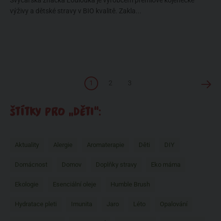
Švýcarská značka Loulouka je výrobcem prémiové kojenecké
výživy a dětské stravy v BIO kvalitě. Zakla...
1
2
3
ŠTÍTKY PRO „DĚTI“:
Aktuality
Alergie
Aromaterapie
Děti
DIY
Domácnost
Domov
Doplňky stravy
Eko máma
Ekologie
Esenciální oleje
Humble Brush
Hydratace pleti
Imunita
Jaro
Léto
Opalování