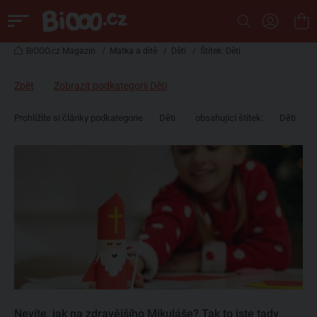
BiOOO.cz Magazin
/
Matka a dítě
/
Děti
/
Štítek: Děti
Zpět
Zobrazit podkategorii Děti
Prohlížíte si články podkategorie
Děti
obsahující štítek:
Děti
Nevíte, jak na zdravějšího Mikuláše? Tak to jste tady