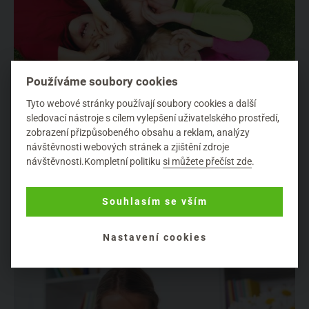
Používáme soubory cookies
Tyto webové stránky používají soubory cookies a další
sledovací nástroje s cílem vylepšení uživatelského prostředí,
zobrazení přizpůsobeného obsahu a reklam, analýzy
návštěvnosti webových stránek a zjištění zdroje
Co podnikat s dětmi
návštěvnosti.Kompletní politiku
si můžete přečíst zde
.
Děti
Podnikání aktivit s dětmi je nejen zábava, ale také je to velmi
Souhlasím se vším
důležité pro jejich vývoj a rozvoj dovedností. A protože je právě
dneska mezinárodní d...
Nastavení cookies