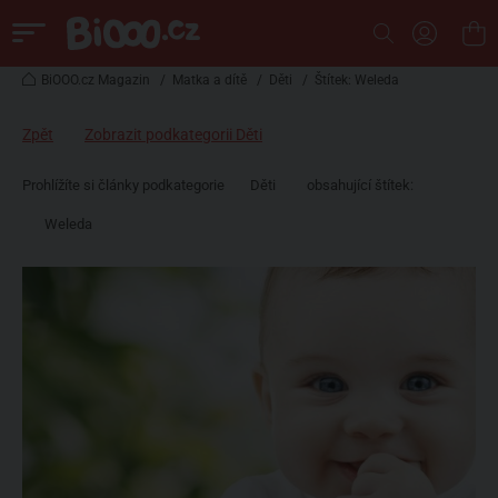
BiOOO.cz Magazin
/
Matka a dítě
/
Děti
/
Štítek: Weleda
Zpět
Zobrazit podkategorii Děti
Prohlížíte si články podkategorie
Děti
obsahující štítek:
Weleda