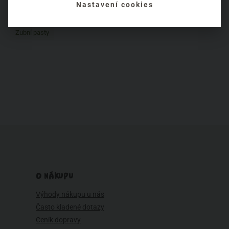
Nastavení cookies
Zdravé vlasy
Zdraví
Zero waste
Zima
Životní styl
Zubní pasty
O NÁKUPU
Výhody nákupu u nás
Často kladené dotazy
Ceník dopravy