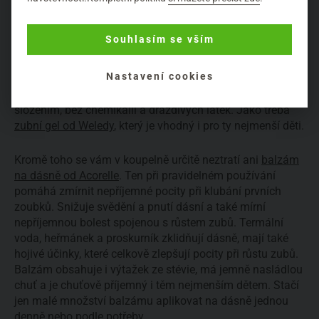
nezdá, protože takové miminko zuby buď nemá, anebo
má zuby mléčné, které stejně časem vypadají, tak proč se
o ně starat. Jenže co se jako miminko naučí, to se určitě
Souhlasím se vším
vyplatí i do budoucna. Proto je nutné dětem čistit zoubky
už od prvního mléčného zubu, co se vyloupne. Nejdřív
Nastavení cookies
stačí malé zoubky jen přetřít kartáčkem, ale později určitě
přidejte k péči i zubní pastu. Nejlépe šetrnou, s jemným
složením, bez chemikálií a dráždivých látek. Jako třeba
zubní gel od Weledy
, který je vhodný i pro ty nejmenší děti.
Kromě toho se vám v koupelně určitě neztratí ani
balzám
na dásně od Acorelle
. Ten při pravidelném používání
pomáhá zmírnit nepříjemné pocity při klubání prvních
zoubků. Snižuje svědění a pnutí dásní a také mírní
nepříjemnou bolest spojenou s růstem zubů. Termální
voda, heřmánek a proskurník zklidňují dásně, mají také
hojivé účinky, které celkově zlepšují pocity při růstu zubů.
Balzám obsahuje i výtažek ze stévie, má jemně nasládlou
chuť a je chuťově příjemný i těm nejmenším dětem. Stačí
jen malé množství balzámu aplikovat na dásně jednou
denně nebo podle potřeby.