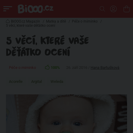
BiOOO.cz Magazin
/
Matka a dítě
/
Péče o miminko
/
5 věcí, které vaše děťátko ocení
5 VĚCÍ, KTERÉ VAŠE
DĚŤÁTKO OCENÍ
Péče o miminko
100%
26. září 2016 /
Hana Bartušková
Acorelle
Argital
Weleda