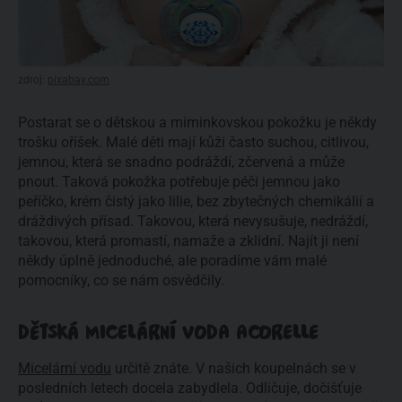
zdroj:
pixabay.com
Postarat se o dětskou a miminkovskou pokožku je někdy
trošku oříšek. Malé děti mají kůži často suchou, citlivou,
jemnou, která se snadno podráždí, zčervená a může
pnout. Taková pokožka potřebuje péči jemnou jako
peříčko, krém čistý jako lilie, bez zbytečných chemikálií a
dráždivých přísad. Takovou, která nevysušuje, nedráždí,
takovou, která promastí, namaže a zklidní. Najít ji není
někdy úplně jednoduché, ale poradíme vám malé
pomocníky, co se nám osvědčily.
DĚTSKÁ MICELÁRNÍ VODA ACORELLE
Micelární vodu
určitě znáte. V našich koupelnách se v
posledních letech docela zabydlela. Odličuje, dočišťuje