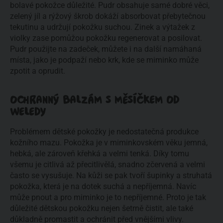
bolavé pokožce důležité. Pudr obsahuje samé dobré věci,
zelený jíl a rýžový škrob dokáží absorbovat přebytečnou
tekutinu a udržují pokožku suchou. Zinek a výtažek z
violky zase pomůžou pokožku regenerovat a posilovat.
Pudr použijte na zadeček, můžete i na další namáhaná
místa, jako je podpaží nebo krk, kde se miminko může
zpotit a oprudit.
OCHRANNÝ BALZÁM S MĚSÍČKEM OD
WELEDY
Problémem dětské pokožky je nedostatečná produkce
kožního mazu. Pokožka je v miminkovském věku jemná,
hebká, ale zároveň křehká a velmi tenká. Díky tomu
všemu je citlivá až přecitlivělá, snadno zčervená a velmi
často se vysušuje. Na kůži se pak tvoří šupinky a struhatá
pokožka, která je na dotek suchá a nepříjemná. Navíc
může pnout a pro miminko je to nepříjemné. Proto je tak
důležité dětskou pokožku nejen šetrně čistit, ale také
důkladně promastit a ochránit před vnějšími vlivy.