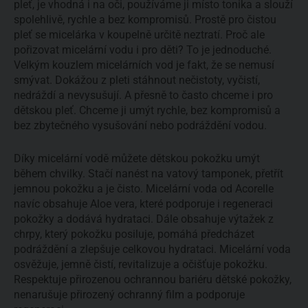
pleť, je vhodná i na oči, používáme ji místo tonika a slouží
spolehlivě, rychle a bez kompromisů. Prostě pro čistou
pleť se micelárka v koupelně určitě neztratí. Proč ale
pořizovat micelární vodu i pro děti? To je jednoduché.
Velkým kouzlem micelárních vod je fakt, že se nemusí
smývat. Dokážou z pleti stáhnout nečistoty, vyčistí,
nedráždí a nevysušují. A přesně to často chceme i pro
dětskou pleť. Chceme ji umýt rychle, bez kompromisů a
bez zbytečného vysušování nebo podráždění vodou.
Díky micelární vodě můžete dětskou pokožku umýt
během chvilky. Stačí nanést na vatový tamponek, přetřít
jemnou pokožku a je čisto. Micelární voda od Acorelle
navíc obsahuje Aloe vera, které podporuje i regeneraci
pokožky a dodává hydrataci. Dále obsahuje výtažek z
chrpy, který pokožku posiluje, pomáhá předcházet
podráždění a zlepšuje celkovou hydrataci. Micelární voda
osvěžuje, jemně čistí, revitalizuje a očišťuje pokožku.
Respektuje přirozenou ochrannou bariéru dětské pokožky,
nenarušuje přirozený ochranný film a podporuje