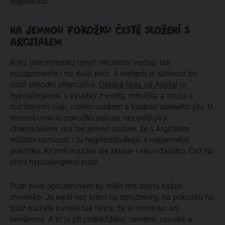
regeneraci.
NA JEMNOU POKOŽKU ČISTÉ SLOŽENÍ S
ARGITALEM
Když jste miminko umyli micelární vodou, tak
nezapomeňte i na další péči. A nejlepší je sáhnout po
čistě přírodní alternativě.
Dětská řada od Argital
je
hypoalergenní, s výtažky z violky, měsíčku a slézu, s
rostlinnými oleji, včelím voskem a kapkou zeleného jílu. O
miminkovskou pokožku pečuje, nezatěžuje ji
chemikáliemi, má tak jemné složení, že s Argitalem
můžete namazat i tu nejpřecitlivělejší a nejjemnější
pokožku. Kromě mazání ale zkuste i něco dalšího. Co? No
přeci hypoalergenní pudr.
Pudr proti opruzeninám by mělo mít doma každé
miminko. Je lepší než krém na opruzeniny, na pokožku ho
totiž můžete nanést tak lehce, že si miminko ani
nevšimne. A to je při podrážděné, červené, zarudlé a