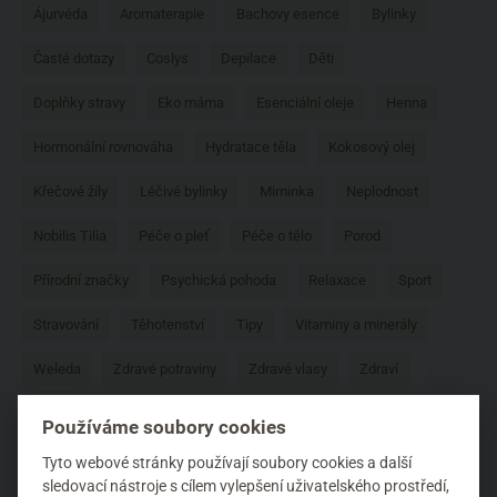
Ájurvéda
Aromaterapie
Bachovy esence
Bylinky
Časté dotazy
Coslys
Depilace
Děti
Doplňky stravy
Eko máma
Esenciální oleje
Henna
Hormonální rovnováha
Hydratace těla
Kokosový olej
Křečové žíly
Léčivé bylinky
Miminka
Neplodnost
Nobilis Tilia
Péče o pleť
Péče o tělo
Porod
Přírodní značky
Psychická pohoda
Relaxace
Sport
Stravování
Těhotenství
Tipy
Vitaminy a minerály
Weleda
Zdravé potraviny
Zdravé vlasy
Zdraví
Zdraví ženy
Životní styl
Používáme soubory cookies
Tyto webové stránky používají soubory cookies a další
sledovací nástroje s cílem vylepšení uživatelského prostředí,