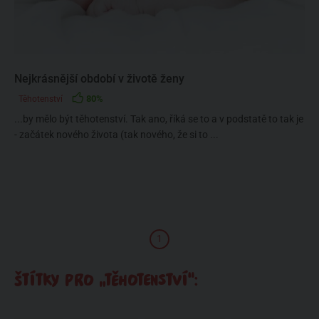
Nejkrásnější období v životě ženy
80%
Těhotenství
...by mělo být těhotenství. Tak ano, říká se to a v podstatě to tak je
- začátek nového života (tak nového, že si to ...
1
ŠTÍTKY PRO „TĚHOTENSTVÍ“: