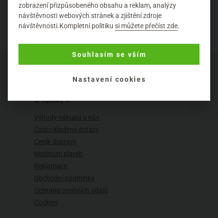
zobrazení přizpůsobeného obsahu a reklam, analýzy
návštěvnosti webových stránek a zjištění zdroje
návštěvnosti.Kompletní politiku
si můžete přečíst zde
.
Souhlasím se vším
Nastavení cookies
O NÁKUPU
Výhody nákupu u nás
Často kladené dotazy
Ceník dopravy
Možnosti plateb
Reklamace
Obchodní podmínky
Ochrana osobních údajů
Cookies