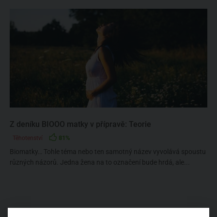
Z deníku BIOOO matky v přípravě: Teorie
81%
Těhotenství
Biomatky… Tohle téma nebo ten samotný název vyvolává spoustu
různých názorů. Jedna žena na to označení bude hrdá, ale...