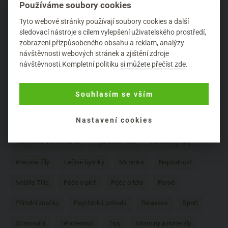
Používáme soubory cookies
1
Tyto webové stránky používají soubory cookies a další
sledovací nástroje s cílem vylepšení uživatelského prostředí,
zobrazení přizpůsobeného obsahu a reklam, analýzy
ŠTÍTKY PRO „TĚHOTENSTVÍ“:
návštěvnosti webových stránek a zjištění zdroje
návštěvnosti.Kompletní politiku
si můžete přečíst zde
.
Ájurvéda
Aromaterapie
Bachovy esence
Bylinky
Souhlasím se vším
Časté dotazy
Coslys
Depilace
Děti
Nastavení cookies
Doplňky stravy
Eko máma
Esenciální oleje
Henna
Hormonální rovnováha
Hydratace těla
Kokosový olej
Křečové žíly
Léčivé bylinky
Miminka
Neplodnost
Nobilis Tilia
Péče o pleť
Péče o tělo
Porod
Přírodní značky
Psychická pohoda
Relaxace
Sport
Stravování
Těhotenství
Tipy
Vitaminy a minerály