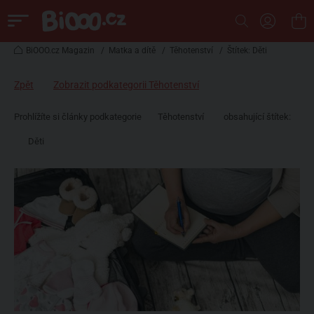
BiOOO.cz Magazin
/
Matka a dítě
/
Těhotenství
/
Štítek: Děti
Zpět
Zobrazit podkategorii Těhotenství
Prohlížíte si články podkategorie
Těhotenství
obsahující štítek:
Děti